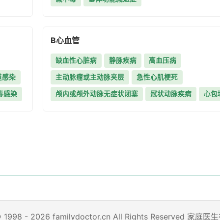
B
心血管
缺血性心脏病
静脉疾病
高血压病
道感染
主动脉瘤或主动脉夹层
急性心肌梗死
毒感染
颅内或颅外动脉无症状闭塞
冠状动脉疾病
心包
© 1998 - 2026 familydoctor.cn All Rights Reserved