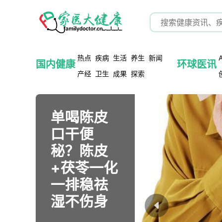
热点
疾病
生活
养生
新闻
国内健康
环球医讯
产经
卫生
成果
探索
硬扛高温
单喝陈皮
别再瞎热
猫癣疥螨
今晚起用
汗出越多
降糖减重
胸一大一
以为能
vs猛吹空
口干便
敷！一敷
跳蚤正悄
这3个动作
越伤身？
创新药落
小别急着
吃，其实
调？老人
秘？陈皮
就错的真
悄盯上你
吃夜宵！
三伏天暴
地广州，
慌！真相
可能“有
三伏天两
+茯苓一化
相90%人
家！这3种
告别又馋
汗排毒的
广州大叔
就藏在这3
毒”！专家
大误区正
一排稳祛
不知道
病别等中
又怕胖的
真相太扎
的代谢逆
个细节
提示这7种
在毁掉健
湿不伤身
招才后悔
深夜焦虑
心
袭真发生
里？
食物要注
康！一招
了
意