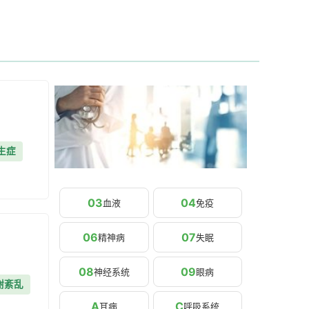
生症
03
04
血液
免疫
06
07
精神病
失眠
08
09
神经系统
眼病
谢紊乱
A
C
耳病
呼吸系统