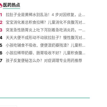
医药热点
1
拉肚子全是黄稀水别乱治！4 步对因修复，止泻不反复
2
宝宝消化差总积食拉稀？儿童消化不良腹泻对因用药与居家修护手册
3
突发急性肠胃炎上吐下泻别着急吃消炎药，一文分清感染性腹泻处理办法
4
天天大便不成形动不动就拉肚子？慢性腹泻对因修膜与益生菌选药图谱
5
小孩吃辅食不吸收、便便混奶瓣残渣？儿童积食腹泻修肠对因与活菌选药指南
6
小孩拉稀带奶瓣、肠胃吸收不好？儿童积食腹泻对因修膜与活菌选药图谱
指南
7
孩子反复便秘怎么办？对症调理专业用药推荐
清
着抄|旅行腹泻对症备药全科普