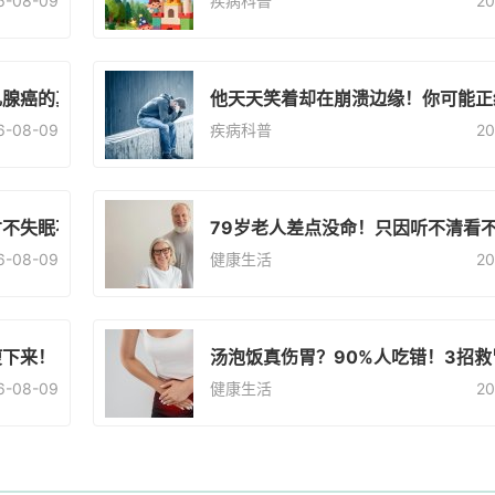
6-08-09
疾病科普
20
乳腺癌的真相太意外！
他天天笑着却在崩溃边缘！你可能正
6-08-09
疾病科普
20
才不失眠不着凉
79岁老人差点没命！只因听不清看不
6-08-09
健康生活
20
瘦下来！
汤泡饭真伤胃？90%人吃错！3招
6-08-09
健康生活
20