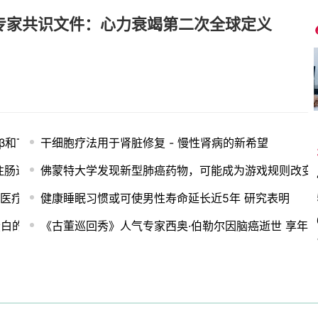
WHF专家共识文件：心力衰竭第二次全球定义
β和TRPM2/NLRP3通路减轻2型糖尿病大鼠的脑-肺并发症
干细胞疗法用于肾脏修复 - 慢性肾病的新希望
注肠道健康
佛蒙特大学发现新型肺癌药物，可能成为游戏规则改变
录 Galaxy Unpacked发布会前夕引发争议
健康睡眠习惯或可使男性寿命延长近5年 研究表明
蛋白的前景，新研究表明
《古董巡回秀》人气专家西奥·伯勒尔因脑癌逝世 享年3