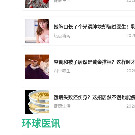
健康生活
202
她胸口长了个光滑肿块却骗过医生！
热点新闻
202
空调和被子居然是黄金搭档？这样睡
四季养生
202
饿瘦失败还伤身？这招居然不饿也能
健康生活
202
环球医讯