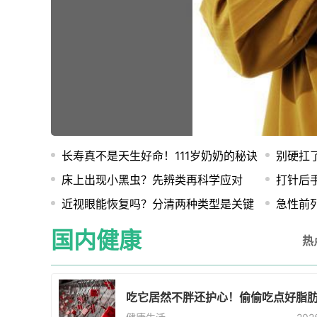
破解温差
困局
长寿真不是天生好命！111岁奶奶的秘诀就是天天
别硬扛
床上出现小黑虫？先辨类再科学应对
打针后
近视眼能恢复吗？分清两种类型是关键
急性前
国内健康
热
吃它居然不胖还护心！偷偷吃点好脂肪血