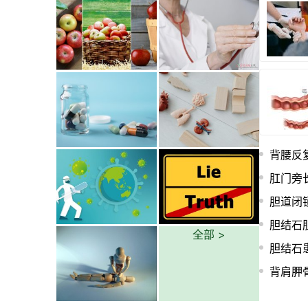
背腰反
肛门旁
胆道闭
胆结石
全部 >
胆结石
背肩胛