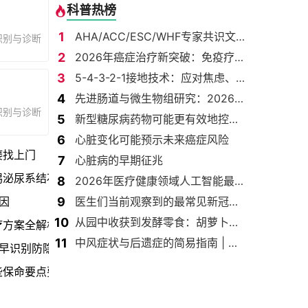
科普热榜
1
AHA/ACC/ESC/WHF专家共识文件：心力衰竭第二次全球定义（2026）
识别与诊断
2
2026年癌症治疗新突破：免疫疗法、人工智能、癌症疫苗及其他
3
5-4-3-2-1接地技术：应对焦虑、恐慌、压力和恐惧
4
先进肠道与微生物组研究：2026年第1卷
识别与诊断
5
新型糖尿病药物可能更有效地控制血糖并减轻体重
6
心脏变化可能预示未来癌症风险
瘘找上门
7
心脏病的早期征兆
惕泌尿系结石
8
2026年医疗健康领域人工智能最新新闻与突破
9
因
医生们当前观察到的最常见新冠症状
10
从园中收获到发酵零食：胡萝卜和姜促进消化健康
疗方案全解析
11
中风症状与后遗症的简易指南 | 早期发现和康复是恢复的第一步
早识别防隐患
些保命要点要牢记