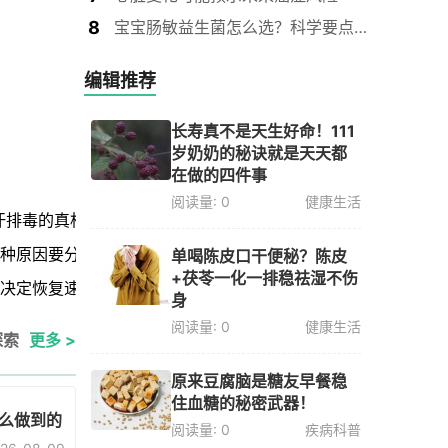
8
宝宝肠敏益生菌怎么选？科学要点一文讲清
编辑推荐
长寿真不是天生好命！111
岁奶奶的秘诀就是天天都
在做的四件事
阅读量: 0
健康生活
汗排毒的真相太扎心
4种原因要分清
单喝陈皮口干便秘？陈皮
+茯苓一化一排稳祛湿不伤
素决定恢复速度
身
阅读量: 0
健康生活
探索
更多 >
原来豆腐脑是糖友早餐稳
住血糖的秘密武器！
么做到的
阅读量: 0
疾病科普