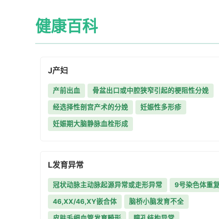
健康百科
J
产妇
产前出血
骨盆出口或中腔狭窄引起的梗阻性分娩
经选择性剖宫产术的分娩
妊娠性多形疹
妊娠期大脑静脉血栓形成
L
发育异常
冠状动脉主动脉起源异常或走形异常
9号染色体重
46,XX/46,XY嵌合体
脑桥小脑发育不全
皮肤毛细血管发育畸形
瞳孔结构异常