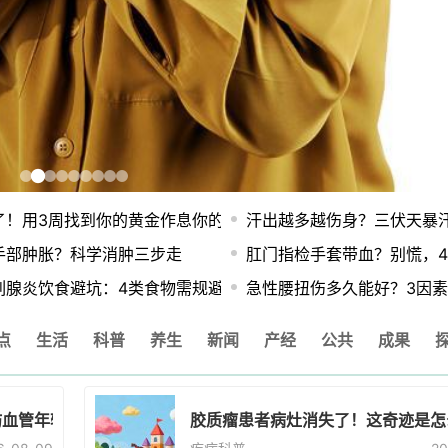
都在做的四件事
了！用3周找到你的黄金作息你的身体在等你
汗出越多越伤身？三伏天暴
手部肿胀？科学消肿三步走
肛门指检手套带血？别慌，
列腺炎饮食避坑：4类食物需规避促康复
急性腰扭伤多久能好？3因
点
生活
科普
养生
新闻
产经
公共
成果
管年轻1.05岁
胶质瘤患者病灶消失了！这奇迹是怎