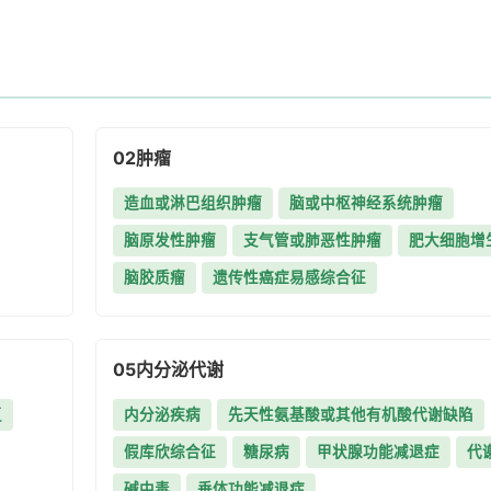
02
肿瘤
造血或淋巴组织肿瘤
脑或中枢神经系统肿瘤
脑原发性肿瘤
支气管或肺恶性肿瘤
肥大细胞增
脑胶质瘤
遗传性癌症易感综合征
05
内分泌代谢
复
内分泌疾病
先天性氨基酸或其他有机酸代谢缺陷
假库欣综合征
糖尿病
甲状腺功能减退症
代
碱中毒
垂体功能减退症