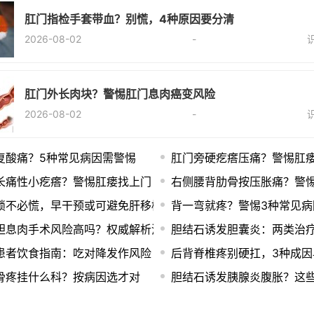
肛门指检手套带血？别慌，4种原因要分清
2026-08-02
-
肛门外长肉块？警惕肛门息肉癌变风险
2026-08-02
-
复酸痛？5种常见病因需警惕
肛门旁硬疙瘩压痛？警惕肛
长痛性小疙瘩？警惕肛瘘找上门
右侧腰背肋骨按压胀痛？警
锁不必慌，早干预或可避免肝移植
背一弯就疼？警惕3种常见病
胆息肉手术风险高吗？权威解析消焦虑
胆结石诱发胆囊炎：两类治
患者饮食指南：吃对降发作风险
后背脊椎疼别硬扛，3种成因
骨疼挂什么科？按病因选才对
胆结石诱发胰腺炎腹胀？这