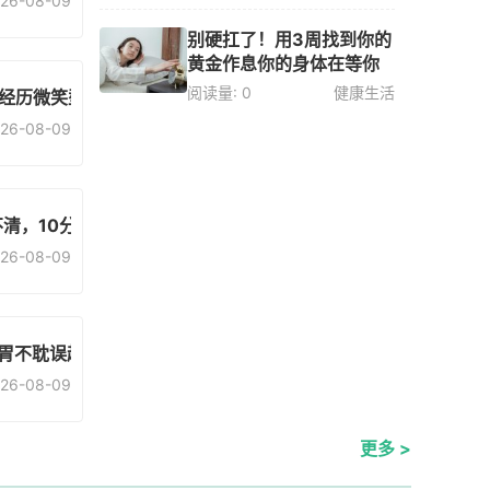
26-08-09
别硬扛了！用3周找到你的
黄金作息你的身体在等你
阅读量: 0
健康生活
经历微笑型抑郁
26-08-09
清，10分钟就能救
26-08-09
救胃不耽误赶时间
26-08-09
更多 >