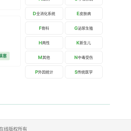
D
E
全消化系统
皮肤病
F
G
骨科
泌尿生殖
H
K
两性
新生儿
填塞
M
N
其他
中毒受伤
P
S
外因统计
传统医学
 家庭医生在线版权所有