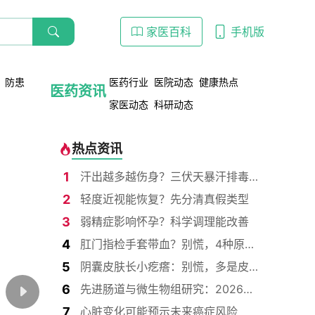
家医百科
手机版
防患
医药行业
医院动态
健康热点
医药资讯
家医动态
科研动态
热点资讯
1
汗出越多越伤身？三伏天暴汗排毒的真相太扎心
2
轻度近视能恢复？先分清真假类型
3
弱精症影响怀孕？科学调理能改善
4
肛门指检手套带血？别慌，4种原因要分清
5
阴囊皮肤长小疙瘩：别慌，多是皮脂腺囊肿
6
先进肠道与微生物组研究：2026年第1卷
7
心脏变化可能预示未来癌症风险