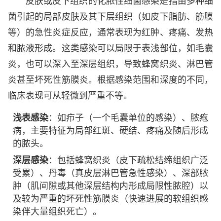
皮肤或皮下组织的化脓性细菌感染是指由多种细
菌引起的局部皮肤及其下层组织（如皮下脂肪、筋膜
等）的急性炎症反应，通常表现为红肿、疼痛、发热
和脓液形成。这类感染可以局限于表浅部位，如毛囊
炎，也可以深入至深层组织，导致蜂窝织炎、淋巴管
炎甚至坏死性筋膜炎。根据感染范围和深度的不同，
临床表现可从轻微到严重不等。
浅表感染
：如疖子（一个毛囊单位的感染）、脓疱
病，主要特征为局部红斑、硬结、疼痛及随后形成
的脓头。
深层感染
：包括蜂窝织炎（皮下疏松结缔组织广泛
受累）、丹毒（真皮层淋巴管急性感染）、深部脓
肿（肌间隙或其他深层结构内形成局限性脓腔）以
及较为严重的坏死性筋膜炎（快速进展的软组织感
染伴大量组织死亡）。