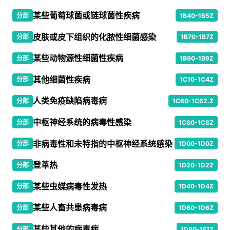
某些葡萄球菌或链球菌性疾病
分部
1B40-1B5Z
皮肤或皮下组织的化脓性细菌感染
分部
1B70-1B7Z
某些动物源性细菌性疾病
分部
1B90-1B9Z
其他细菌性疾病
分部
1C10-1C4Z
人类免疫缺陷病毒病
分部
1C60-1C62.Z
中枢神经系统的病毒性感染
分部
1C80-1C8Z
非病毒性和未特指的中枢神经系统感染
分部
1D00-1D0Z
登革热
分部
1D20-1D2Z
某些虫媒病毒性发热
分部
1D40-1D4Z
某些人畜共患病毒病
分部
1D60-1D6Z
某些其他的病毒病
分部
1D80-1E1Z