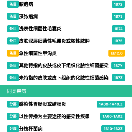
脓疱病
条目
1B72
深脓疱病
条目
1B73
浅表性细菌性毛囊炎
条目
1B74
皮肤深层细菌性毛囊炎或脓性脓肿
条目
1B75
急性细菌性甲沟炎
条目
EE12.0
其他特指的皮肤或皮下组织化脓性细菌感染
条目
1B7Y
未特指的皮肤或皮下组织的化脓性细菌感染
条目
1B7Z
同类疾病
感染性胃肠炎或结肠炎
分部
1A00-1A40.Z
以性传播为主要途径的感染性疾患
分部
1A60-1A9Z
分枝杆菌病
分部
1B10-1B2Z