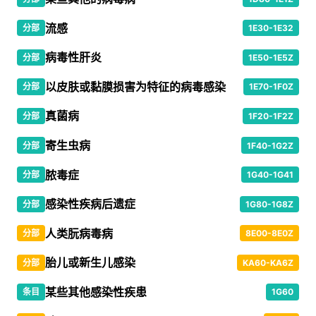
流感
分部
1E30-1E32
病毒性肝炎
分部
1E50-1E5Z
以皮肤或黏膜损害为特征的病毒感染
分部
1E70-1F0Z
真菌病
分部
1F20-1F2Z
寄生虫病
分部
1F40-1G2Z
脓毒症
分部
1G40-1G41
感染性疾病后遗症
分部
1G80-1G8Z
人类朊病毒病
分部
8E00-8E0Z
胎儿或新生儿感染
分部
KA60-KA6Z
某些其他感染性疾患
条目
1G60