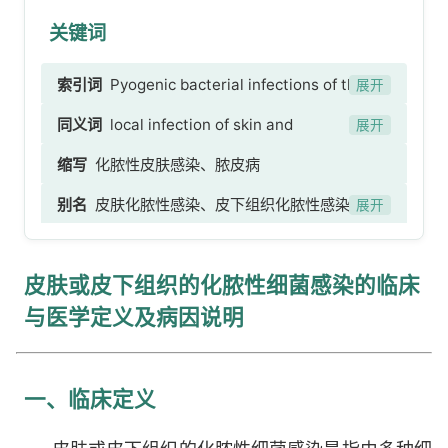
关键词
索引词
Pyogenic bacterial infections of the
展开
skin or subcutaneous tissues
同义词
local infection of skin and
展开
subcutaneous tissue, unspecified、skin
缩写
化脓性皮肤感染、脓皮病
infection NOS、infected skin、bacterial
别名
皮肤化脓性感染、皮下组织化脓性感染、多
infection of skin、pyogenic bacterial infection
展开
种生脓性细菌感染、耐甲氧西林金黄色葡萄球菌引
of skin、infection of subcutaneous tissue、
起的皮肤感染、MRSA引起的皮肤感染、社区获得
pyogenic bacterial infection of skin and
皮肤或皮下组织的化脓性细菌感染的临床
性耐甲氧西林金黄色葡萄球菌引起的皮肤感染、医
subcutaneous tissue、皮肤及皮下组织局部感
院获得性耐甲氧西林金黄色葡萄球菌引起的皮肤感
与医学定义及病因说明
染，未特指、皮肤感染NOS、皮肤感染、皮肤细菌
染
感染、皮下组织感染、皮肤化脓性细菌感染、皮肤
或皮下组织化脓性细菌感染
一、临床定义