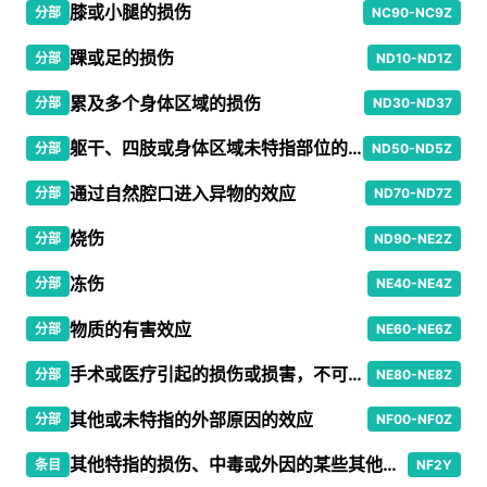
膝或小腿的损伤
分部
NC90-NC9Z
踝或足的损伤
分部
ND10-ND1Z
累及多个身体区域的损伤
分部
ND30-ND37
躯干、四肢或身体区域未特指部位的损伤
分部
ND50-ND5Z
通过自然腔口进入异物的效应
分部
ND70-ND7Z
烧伤
分部
ND90-NE2Z
冻伤
分部
NE40-NE4Z
物质的有害效应
分部
NE60-NE6Z
手术或医疗引起的损伤或损害，不可归类在他处者
分部
NE80-NE8Z
其他或未特指的外部原因的效应
分部
NF00-NF0Z
其他特指的损伤、中毒或外因的某些其他后果
条目
NF2Y