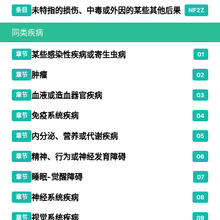
未特指的损伤、中毒或外因的某些其他后果
条目
NF2Z
同类疾病
某些感染性疾病或寄生虫病
章节
01
肿瘤
章节
02
血液或造血器官疾病
章节
03
免疫系统疾病
章节
04
内分泌、营养或代谢疾病
章节
05
精神、行为或神经发育障碍
章节
06
睡眠-觉醒障碍
章节
07
神经系统疾病
章节
08
视觉系统疾病
章节
09