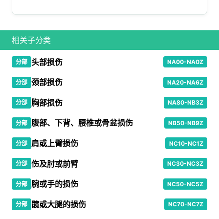
相关子分类
头部损伤
分部
NA00-NA0Z
颈部损伤
分部
NA20-NA6Z
胸部损伤
分部
NA80-NB3Z
腹部、下背、腰椎或骨盆损伤
分部
NB50-NB9Z
肩或上臂损伤
分部
NC10-NC1Z
伤及肘或前臂
分部
NC30-NC3Z
腕或手的损伤
分部
NC50-NC5Z
髋或大腿的损伤
分部
NC70-NC7Z