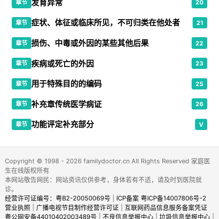
发育异常
章节
20
症状、体征或临床所见，不可归类在他处者
章节
21
损伤、中毒或外因的某些其他后果
章节
22
疾病或死亡的外因
章节
23
用于特殊目的的编码
章节
25
补充章传统医学病证
章节
26
功能评定补充部分
章节
V
Copyright © 1998 - 2026 familydoctor.cn All Rights Reserved 家庭医
生在线版权所有
本网站敬告网民：网站资讯仅供参考，身体若有不适，请及时到医院就
诊。
经营许可证编号：粤B2-20050069号
|
ICP备案 粤ICP备14007806号-2
营业执照
|
广播电视节目制作经营许可证
|
互联网药品信息服务备案凭证
粤公网安备44010402003489号
|
不良信息举报中心
|
垃圾信息举报中心
|