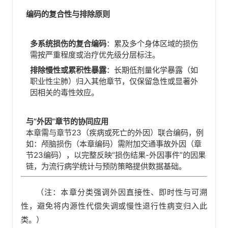
编码的复合性与排除原则
多系统损伤的复合编码
：累及多个身体区域的损伤
需按严重程度或治疗优先级分层标注。
排除慢性或累积性暴露
：长期低剂量化学暴露（如
职业性尘肺）归入其他章节，仅保留急性或显著外
因相关的毒性效应。
与“外因”章节的协同应用
本章需与章节23（疾病或死亡的外因）联合编码，例
如：颅脑损伤（本章编码）需附加交通事故外因（章
节23编码），以完整反映“损伤结果-外因事件”的因果
链，为流行病学统计与预防策略提供数据基础。
（注：本章分类强调外因直接性、即时性与可溯
性，避免将内源性代偿失调或慢性退行性病变归入此
类。）