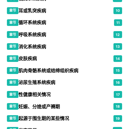
耳或乳突疾病
章节
10
循环系统疾病
章节
11
呼吸系统疾病
章节
12
消化系统疾病
章节
13
皮肤疾病
章节
14
肌肉骨骼系统或结缔组织疾病
章节
15
泌尿生殖系统疾病
章节
16
性健康相关情况
章节
17
妊娠、分娩或产褥期
章节
18
起源于围生期的某些情况
章节
19