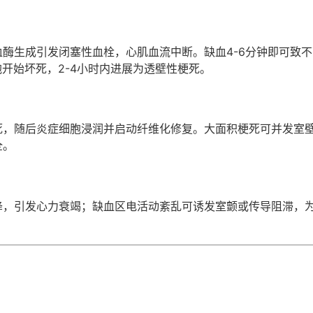
酶生成引发闭塞性血栓，心肌血流中断。缺血4-6分钟即可致不
胞开始坏死，2-4小时内进展为透壁性梗死。
死，随后炎症细胞浸润并启动纤维化修复。大面积梗死可并发室
全。
降，引发心力衰竭；缺血区电活动紊乱可诱发室颤或传导阻滞，