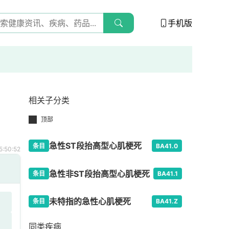
手机版
相关子分类
顶部
急性ST段抬高型心肌梗死
条目
BA41.0
:50:52
急性非ST段抬高型心肌梗死
条目
BA41.1
未特指的急性心肌梗死
条目
BA41.Z
同类疾病