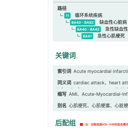
路径
循环系统疾病
11
缺血性心脏病
BA40 - BA6Z
急性缺血性
BA40 - BA4Z
急性心肌梗死
BA41
关键词
索引词
Acute myocardial infarct
同义词
cardiac attack、heart at
infarction]、acute myocardial i
缩写
AMI、Acute-Myocardial-Inf
myocardial infarction]、cardiac 
infarct NOS、myocardial infarcti
别名
心肌梗死、心肌梗塞、心脏
[myocardial infarction
肌梗死]、急性心肌梗死NOS、AM
后配组
MI[心肌梗死]、心脏卒中
注：后配组是ICD-11中的组合