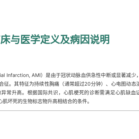
室衰竭
临床与医学定义及病因说明
室衰竭
心力衰竭
dial Infarction, AMI）是由于冠状动脉血供急性中断或显著减少
合征。其特征为持续性胸痛（通常超过20分钟）、心电图动态
的异常升高。根据国际共识，心肌梗死的诊断需满足心肌缺血
心肌坏死的生物标志物升高相结合的条件。