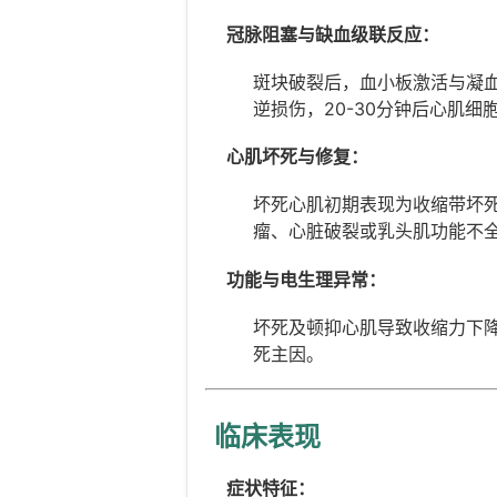
冠脉阻塞与缺血级联反应：
斑块破裂后，血小板激活与凝血
逆损伤，20-30分钟后心肌细
心肌坏死与修复：
坏死心肌初期表现为收缩带坏
瘤、心脏破裂或乳头肌功能不
功能与电生理异常：
坏死及顿抑心肌导致收缩力下
死主因。
临床表现
症状特征：