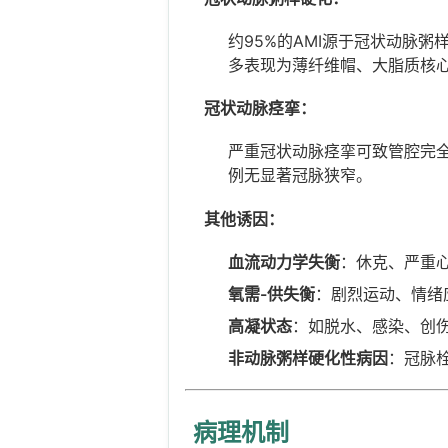
约95%的AMI源于冠状动脉
多表现为薄纤维帽、大脂质核
冠状动脉痉挛：
严重冠状动脉痉挛可致管腔完
例无显著冠脉狭窄。
其他诱因：
血流动力学失衡
：休克、严重
氧需-供失衡
：剧烈运动、情绪
高凝状态
：如脱水、感染、创
非动脉粥样硬化性病因
：冠脉
病理机制