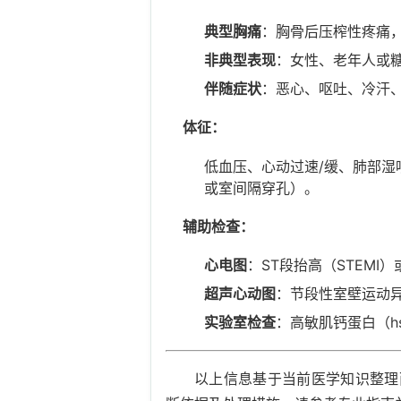
典型胸痛
：胸骨后压榨性疼痛
非典型表现
：女性、老年人或
伴随症状
：恶心、呕吐、冷汗
体征：
低血压、心动过速/缓、肺部
或室间隔穿孔）。
辅助检查：
心电图
：ST段抬高（STEMI）
超声心动图
：节段性室壁运动
实验室检查
：高敏肌钙蛋白（h
以上信息基于当前医学知识整理