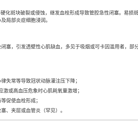
粥样硬化斑块破裂或侵蚀，继发血栓形成导致管腔急性闭塞。易损
心及局部炎症细胞浸润。
全闭塞，引发透壁性心肌缺血，多见于吸烟或可卡因滥用者，部
心律失常等导致冠状动脉灌注压下降；
应激或高血压危象时心肌耗氧量激增；
伤等促使血栓形成；
栓塞、夹层或血管炎（罕见）。