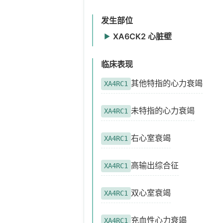
发生部位
XA6CK2 心脏壁
▶
心脏基底部侧壁
XA6GR4
临床表现
心脏后间壁
XA60V2
其他特指的心力衰竭
XA4RC1
心脏后基底壁
XA7D76
未特指的心力衰竭
XA4RC1
心脏下壁
XA3RM8
心脏前间壁
XA2RT9
右心室衰竭
XA4RC1
心脏高侧壁
XA1HH6
高输出综合征
XA4RC1
心脏前壁心尖部
XA4U99
心脏尖侧壁
XA8ZQ8
双心室衰竭
XA4RC1
心脏后下壁
XA2H88
充血性心力衰竭
XA4RC1