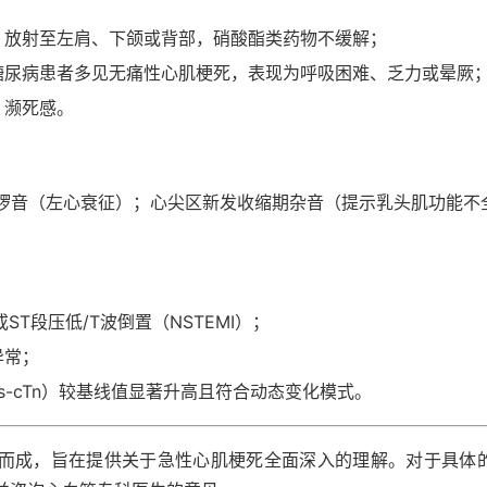
，放射至左肩、下颌或背部，硝酸酯类药物不缓解；
糖尿病患者多见无痛性心肌梗死，表现为呼吸困难、乏力或晕厥
、濒死感。
湿啰音（左心衰征）；心尖区新发收缩期杂音（提示乳头肌功能不
或ST段压低/T波倒置（NSTEMI）；
异常；
s-cTn）较基线值显著升高且符合动态变化模式。
而成，旨在提供关于急性心肌梗死全面深入的理解。对于具体