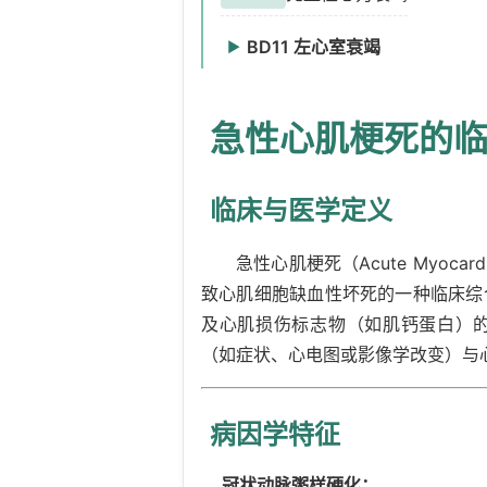
心脏前侧壁
XA5W05
BD11 左心室衰竭
▶
心脏侧壁
XA3XS7
射血分数保留的左心
BD11.0
心脏正后壁
XA01U7
急性心肌梗死的
射血分数减低的左心
BD11.2
心脏间壁
XA83Q5
未特指的左心室衰竭
BD11.Z
心脏前壁
XA7RE3
临床与医学定义
射血分数中间范围的
BD11.1
心脏下侧壁
XA61Y9
急性心肌梗死（Acute Myocar
心脏后侧壁
XA4RC1
致心肌细胞缺血性坏死的一种临床综
及心肌损伤标志物（如肌钙蛋白）
（如症状、心电图或影像学改变）与
病因学特征
冠状动脉粥样硬化：