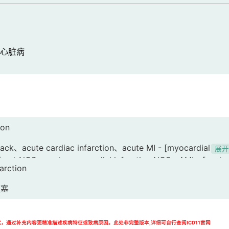
心脏病
ion
tack、acute cardiac infarction、acute MI - [myocardial
展
nfarct NOS、acute myocardial infarction NOS、AMI - [acute
arction
infarct、cardiac infarction、infarction of heart、myocardia
on, NOS、ventricular infarction、ventricular infarct、MI -
梗塞
]、heart apoplexy、心脏性事件、心脏病发作、急性心肌梗死、急性MI[
I[急性心肌梗死]、心梗、心脏梗死、心肌梗死NOS、心室梗死、
模式，通过补充内容更精准描述疾病特征或致病原因。此处非完整版本,详细可自行查阅ICD11官网