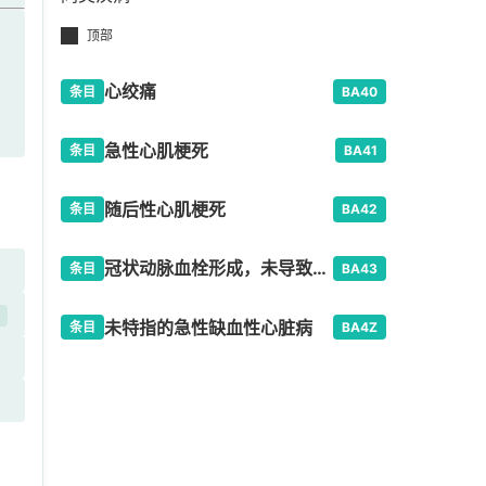
顶部
心绞痛
条目
BA40
急性心肌梗死
条目
BA41
随后性心肌梗死
条目
BA42
冠状动脉血栓形成，未导致心肌梗死
条目
BA43
开
未特指的急性缺血性心脏病
条目
BA4Z
l
心