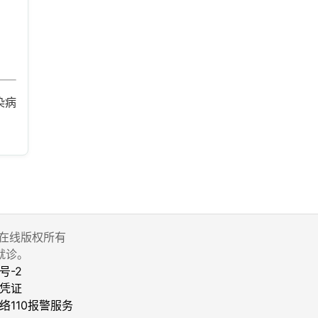
染病
 家庭医生在线版权所有
就诊。
号-2
凭证
络110报警服务