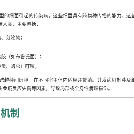
型的细菌引起的传染病，这些细菌具有跨物种传播的能力。这
给人类，主要包括：
物、分泌物；
溶胶（如布鲁氏菌）；
跳蚤、蜱虫）叮咬。
跨越种间屏障，在不同宿主体内适应并繁殖。其发病机制涉及
主免疫反应失衡等因素，导致局部或全身性病理损伤。
学机制