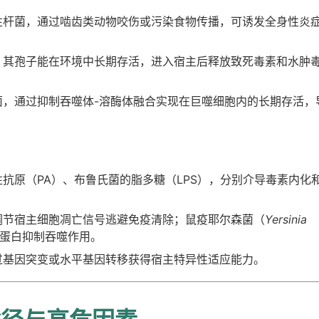
性杆菌，通过啮齿类动物咬伤或污染食物传播，可诱发全身性炎
，其孢子能在环境中长期存活，进入宿主后释放致死毒素和水肿
菌，通过抑制吞噬体-溶酶体融合实现在巨噬细胞内的长期存活，
抗原（PA）、布鲁氏菌的脂多糖（LPS），分别介导毒素内化
调节宿主细胞凋亡信号逃避免疫清除；鼠疫耶尔森菌（
Yersinia
p蛋白抑制吞噬作用。
过基因突变或水平基因转移获得宿主特异性适应能力。