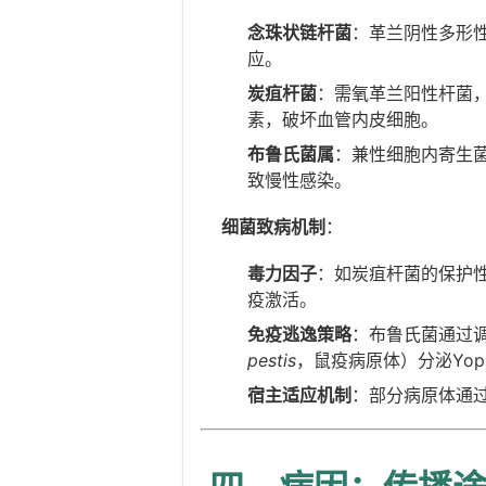
念珠状链杆菌
：革兰阴性多形
应。
炭疽杆菌
：需氧革兰阳性杆菌
素，破坏血管内皮细胞。
布鲁氏菌属
：兼性细胞内寄生
致慢性感染。
细菌致病机制
：
毒力因子
：如炭疽杆菌的保护性
疫激活。
免疫逃逸策略
：布鲁氏菌通过
pestis
，鼠疫病原体）分泌Yo
宿主适应机制
：部分病原体通