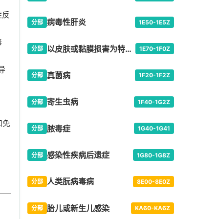
症反
病毒性肝炎
分部
1E50-1E5Z
毒
以皮肤或黏膜损害为特征的病毒感染
分部
1E70-1F0Z
导
真菌病
分部
1F20-1F2Z
寄生虫病
分部
1F40-1G2Z
和免
脓毒症
分部
1G40-1G41
感染性疾病后遗症
分部
1G80-1G8Z
人类朊病毒病
分部
8E00-8E0Z
胎儿或新生儿感染
分部
KA60-KA6Z