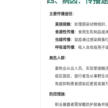
四、病因：传播
主要传播途径
：
直接接触
：处理感染动物组织
食源性传播
：食用生乳制品或
虫媒传播
：鼠疫通过感染跳蚤
呼吸道传播
：吸入含炭疽孢子
高危人群
：
畜牧业从业人员、实验室接触
疫区居民、旅行者及从事野生
免疫抑制患者感染后更易发展
防控措施
：
职业暴露者需穿戴防护装备并