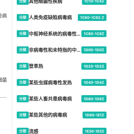
其他细菌性疾病
分部
1C10-1C4Z
些病
人类免疫缺陷病毒病
分部
1C60-1C62.Z
中枢神经系统的病毒性感染
分部
1C80-1C8Z
非病毒性和未特指的中枢神经系统感染
分部
1D00-1D0Z
登革热
分部
1D20-1D2Z
细菌
某些虫媒病毒性发热
分部
1D40-1D4Z
某些人畜共患病毒病
分部
1D60-1D6Z
某些其他的病毒病
分部
1D80-1E1Z
流感
分部
1E30-1E32