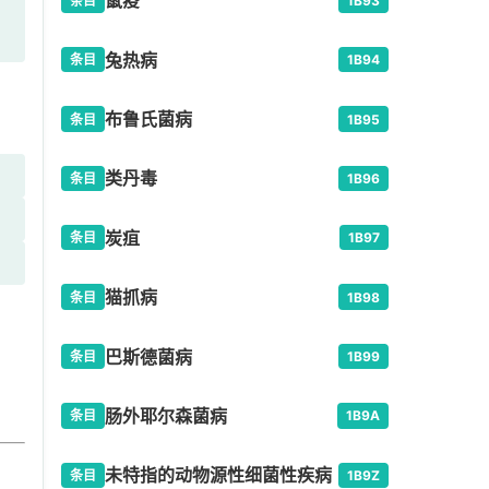
鼠疫
条目
1B93
兔热病
条目
1B94
布鲁氏菌病
条目
1B95
类丹毒
条目
1B96
炭疽
条目
1B97
猫抓病
条目
1B98
因
巴斯德菌病
条目
1B99
肠外耶尔森菌病
条目
1B9A
未特指的动物源性细菌性疾病
条目
1B9Z