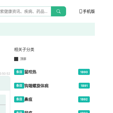
手机版
相关子分类
顶部
鼠咬热
条目
1B90
:50:52
钩端螺旋体病
条目
1B91
鼻疽
条目
1B92