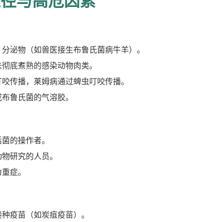
途径与高危因素
、分泌物（如兽医接生布鲁氏菌病牛羊）。
未彻底煮熟的感染动物肉类。
叮咬传播，莱姆病通过蜱虫叮咬传播。
或布鲁氏菌的气溶胶。
活菌的操作者。
动物研究的人员。
为重症。
接种疫苗（如炭疽疫苗）。