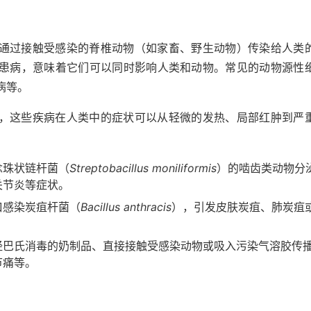
通过接触受感染的脊椎动物（如家畜、野生动物）传染给人类
患病，意味着它们可以同时影响人类和动物。常见的动物源性
病等。
，这些疾病在人类中的症状可以从轻微的发热、局部红肿到严
念珠状链杆菌（
Streptobacillus moniliformis
）的啮齿类动物分
关节炎等症状。
口感染炭疽杆菌（
Bacillus anthracis
），引发皮肤炭疽、肺炭疽
经巴氏消毒的奶制品、直接接触受感染动物或吸入污染气溶胶传
节痛等。