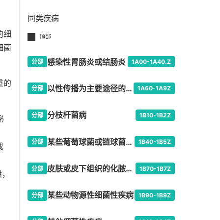
同类疾病
的细
顶部
细菌
感染性胃肠炎或结肠炎
分部
1A00-1A40.Z
重的
以性传播为主要途径的感染性疾患
分部
1A60-1A9Z
分枝杆菌病
分部
1B10-1B2Z
泌
某些葡萄球菌或链球菌性疾病
分部
1B40-1B5Z
或
皮肤或皮下组织的化脓性细菌感染
分部
1B70-1B7Z
播，
某些动物源性细菌性疾病
分部
1B90-1B9Z