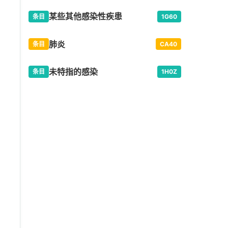
某些其他感染性疾患
条目
1G60
肺炎
条目
CA40
未特指的感染
条目
1H0Z