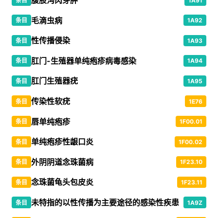
腹股沟肉芽肿
条目
1A91
毛滴虫病
条目
1A92
性传播侵染
条目
1A93
肛门-生殖器单纯疱疹病毒感染
条目
1A94
肛门生殖器疣
条目
1A95
传染性软疣
条目
1E76
唇单纯疱疹
条目
1F00.01
单纯疱疹性龈口炎
条目
1F00.02
外阴阴道念珠菌病
条目
1F23.10
念珠菌龟头包皮炎
条目
1F23.11
未特指的以性传播为主要途径的感染性疾患
条目
1A9Z