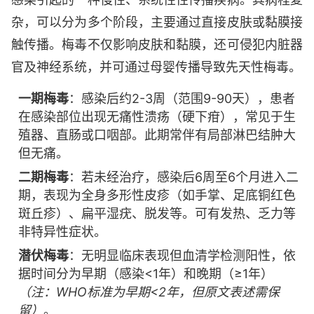
杂，可以分为多个阶段，主要通过直接皮肤或黏膜接
触传播。梅毒不仅影响皮肤和黏膜，还可侵犯内脏器
官及神经系统，并可通过母婴传播导致先天性梅毒。
一期梅毒
：感染后约2-3周（范围9-90天），患者
在感染部位出现无痛性溃疡（硬下疳），常见于生
殖器、直肠或口咽部。此期常伴有局部淋巴结肿大
但无痛。
二期梅毒
：若未经治疗，感染后6周至6个月进入二
期，表现为全身多形性皮疹（如手掌、足底铜红色
斑丘疹）、扁平湿疣、脱发等。可有发热、乏力等
非特异性症状。
潜伏梅毒
：无明显临床表现但血清学检测阳性，依
据时间分为早期（感染<1年）和晚期（≥1年）
（注：WHO标准为早期<2年，但原文表述需保
留）
。