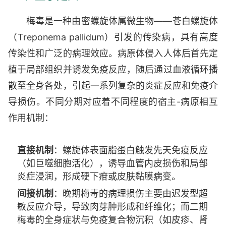
梅毒是一种由密螺旋体属微生物——苍白螺旋体
（Treponema pallidum）引发的传染病，具有高度
传染性和广泛的病理效应。病原体侵入人体后首先定
植于局部组织并诱发免疫反应，随后通过血液循环播
散至全身各处，引起一系列复杂的炎症反应和免疫介
导损伤。不同分期对应着不同程度的宿主-病原相互
作用机制：
直接机制
：螺旋体表面脂蛋白触发先天免疫反应
（如巨噬细胞活化），诱导血管内皮损伤和局部
炎症浸润，形成硬下疳或皮肤黏膜病变。
间接机制
：晚期梅毒的病理损伤主要由迟发型超
敏反应介导，导致肉芽肿形成和纤维化；而二期
梅毒的全身症状与免疫复合物沉积（如皮疹、肾