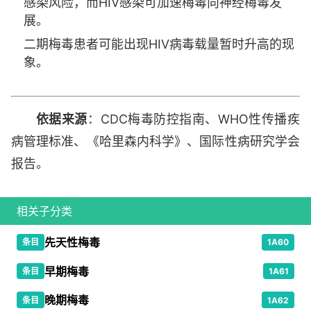
感染风险，而HIV感染可加速梅毒向神经梅毒发
展。
二期梅毒患者可能出现HIV病毒载量暂时升高的现
象。
依据来源
：CDC梅毒防控指南、WHO性传播疾
病管理标准、《哈里森内科学》、国际性病研究学会
报告。
相关子分类
先天性梅毒
条目
1A60
早期梅毒
条目
1A61
晚期梅毒
条目
1A62