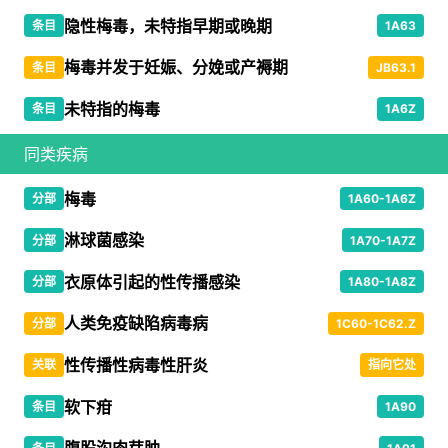
隐性梅毒，未特指早期或晚期
条目
1A63
梅毒并发于妊娠、分娩或产褥期
条目
JB63.1
未特指的梅毒
条目
1A6Z
同类疾病
梅毒
分部
1A60-1A6Z
淋球菌感染
分部
1A70-1A7Z
衣原体引起的性传播感染
分部
1A80-1A8Z
人类免疫缺陷病毒病
分部
1C60-1C62.Z
性传播性病毒性肝炎
关联
指向它处
软下疳
条目
1A90