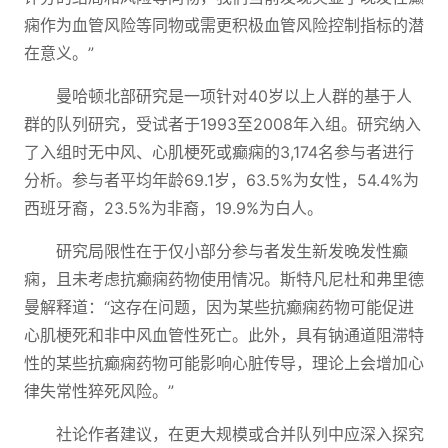
痫作为血管风险等同物或需更积极血管风险控制指标的潜
在意义。”
曼哈顿北部研究是一项针对40岁以上人群的基于人
群的队列研究，受试者于1993至2008年入组。研究纳入
了入组时无中风、心肌梗死或癫痫的3,174名参与者进行
分析。参与者平均年龄69.1岁，63.5%为女性，54.4%为
西班牙裔，23.5%为非裔，19.9%为白人。
研究局限性在于仅小部分参与者发生新发晚发性癫
痫，且未考虑抗癫痫药物使用情况。斯特凡尼杜和弗里德
曼解释道：“这存在问题，因为某些抗癫痫药物可能促进
心肌梗死和非中风血管性死亡。此外，具有钠通道阻滞特
性的某些抗癫痫药物可能影响心脏传导，理论上会增加心
律失常性猝死风险。”
社论作者建议，在更大规模或合并队列中应深入探究