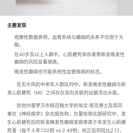
主要发现
观察性数据表明，血管系统与癫痫的关系不仅限于大
脑。
在40岁及以上人群中，心肌梗死幸存者患新发晚发性
癫痫的风险显著增高。
晚发性癫痫也可能系统性血管疾病的标志。
在无中风的中老年人群队列中，新发晚发性癫痫与新
发心肌梗死（MI）之间存在双向关联的证据浮出水面。
犹他州普罗沃市杨百翰大学的埃文·塔克博士及其同
事在《神经病学》杂志报告称，在曼哈顿北部研究中，发
生心肌梗死后的新发晚发性癫痫发病率高于未发生心肌梗
死者（每千人年7.02例 vs 2.49例；校正后风险比2.12，