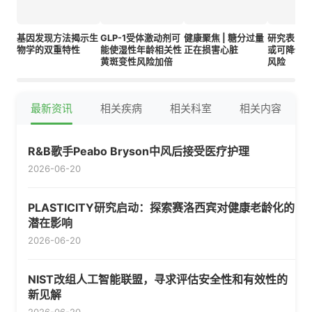
基因发现方法揭示生
GLP-1受体激动剂可
健康聚焦 | 糖分过量
研究表明
物学的双重特性
能使湿性年龄相关性
正在损害心脏
或可降低
黄斑变性风险加倍
风险
最新资讯
相关疾病
相关科室
相关内容
R&B歌手Peabo Bryson中风后接受医疗护理
2026-06-20
PLASTICITY研究启动：探索赛洛西宾对健康老龄化的
潜在影响
2026-06-20
NIST改组人工智能联盟，寻求评估安全性和有效性的
新见解