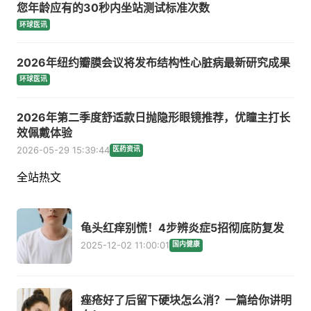
您年龄应有的30秒内坐站测试标准次数
环球医讯
2026年纽约瓣膜会议将发布结构性心脏病最新研究成果
环球医讯
2026年第二季度舒适款日抛隐形眼镜推荐，优瞳主打长
效佩戴体验
2026-05-29 15:39:44
医药资讯
全站热文
龟头红痒别慌！4步辨炎症5招彻底防复发
2025-12-02 11:00:01
国内健康
痤疮好了后留下硬块怎么消？一篇给你讲明