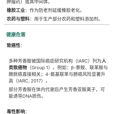
肿瘤药）或其中间体。
橡胶工业
：作为防老剂延缓橡胶老化。
农药与塑料
：用于生产部分农药和塑料添加剂。
健康危害
致癌性
：
多种芳香胺被国际癌症研究机构（IARC）列为
人
类致癌物
（Group 1）。例如：β-萘胺、联苯胺与
膀胱癌直接相关；4-氨基联苯与肺癌风险显著升
高（IARC, 2017）。
部分芳香胺在体内代谢后产生芳香亚胺离子，可
能诱导DNA损伤。
毒性影响
：