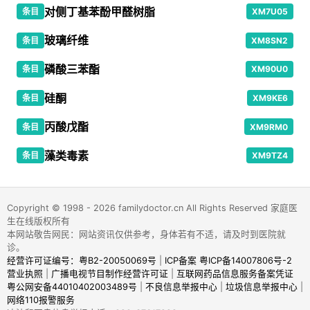
对侧丁基苯酚甲醛树脂
条目
XM7U05
玻璃纤维
条目
XM8SN2
磷酸三苯酯
条目
XM90U0
硅酮
条目
XM9KE6
丙酸戊酯
条目
XM9RM0
藻类毒素
条目
XM9TZ4
Copyright © 1998 - 2026 familydoctor.cn All Rights Reserved 家庭医
生在线版权所有
本网站敬告网民：网站资讯仅供参考，身体若有不适，请及时到医院就
诊。
经营许可证编号：粤B2-20050069号
|
ICP备案 粤ICP备14007806号-2
营业执照
|
广播电视节目制作经营许可证
|
互联网药品信息服务备案凭证
粤公网安备44010402003489号
|
不良信息举报中心
|
垃圾信息举报中心
|
网络110报警服务