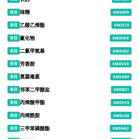
味精
条目
XM34R5
乙酸乙烯酯
条目
XM3FJ3
氰化物
条目
XM3HX8
二氯甲氧基
条目
XM4VA2
芳香胺
条目
XM4VX8
真菌毒素
条目
XM5490
邻苯二甲酸盐
条目
XM5B21
丙烯酸甲酯
条目
XM5H13
丙烯酰胺
条目
XM5LS4
三甲苯磷酸酯
条目
XM5NA2