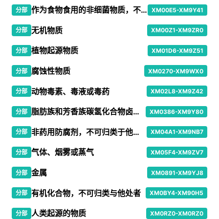
作为食物食用的非细菌物质，不可归类于他处者
分部
XM00E5-XM9Y41
无机物质
分部
XM00Z1-XM9ZR0
植物起源物质
分部
XM01D6-XM9Z51
腐蚀性物质
分部
XM0270-XM9WX0
动物毒素、毒液或毒药
分部
XM02L8-XM9Z42
脂肪族和芳香族碳氢化合物卤素衍生物
分部
XM0386-XM9Y80
非药用防腐剂，不可归类于他处者
分部
XM04A1-XM9NB7
气体、烟雾或蒸气
分部
XM05F4-XM9ZV7
金属
分部
XM0891-XM9YJ8
有机化合物，不可归类与他处者
分部
XM0BY4-XM90H5
人类起源的物质
分部
XM0RZ0-XM0RZ0