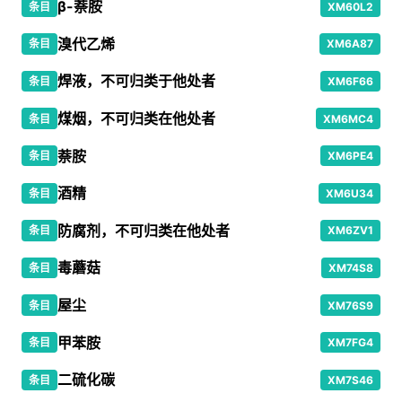
β-萘胺
条目
XM60L2
溴代乙烯
条目
XM6A87
焊液，不可归类于他处者
条目
XM6F66
煤烟，不可归类在他处者
条目
XM6MC4
萘胺
条目
XM6PE4
酒精
条目
XM6U34
防腐剂，不可归类在他处者
条目
XM6ZV1
毒蘑菇
条目
XM74S8
屋尘
条目
XM76S9
甲苯胺
条目
XM7FG4
二硫化碳
条目
XM7S46