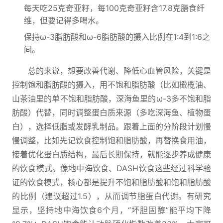
每天吃25克奇亚籽，每100克奇亚籽含17.8克膳食纤
维，但要记得多喝水。
保持ω-3脂肪酸和ω-6脂肪酸的摄入比例在1:4到1:6之
间。
总的来说，想要改善代谢、降低心血管风险，关键是
控制饱和脂肪酸的摄入，用不饱和脂肪酸（比如橄榄油、
山茶油里的单不饱和脂肪酸，深海鱼里的ω-3多不饱和脂
肪酸）代替，同时调整蛋白质来源（多吃深海鱼、植物蛋
白），选择低脂或发酵乳制品。跟着上面的分阶段计划慢
慢调整，比如先记饮食控制饱和脂肪酸，再替换食用油，
接着优化蛋白质结构，最后长期保持，就能逐步养成健康
的饮食模式。像地中海饮食、DASH饮食这些经过科学验
证的饮食模式，核心都是提升不饱和脂肪酸和饱和脂肪酸
的比例（建议超过1.5），从而调节脂蛋白代谢。有研究
显示，坚持地中海饮食6个月，“坏胆固醇”能平均下降