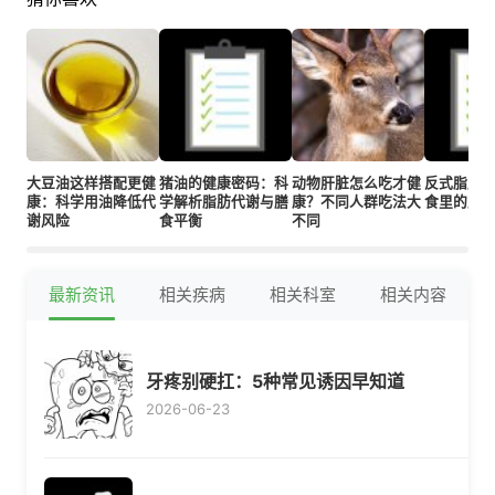
大豆油这样搭配更健
猪油的健康密码：科
动物肝脏怎么吃才健
反式脂肪
康：科学用油降低代
学解析脂肪代谢与膳
康？不同人群吃法大
食里的肥
谢风险
食平衡
不同
最新资讯
相关疾病
相关科室
相关内容
牙疼别硬扛：5种常见诱因早知道
2026-06-23