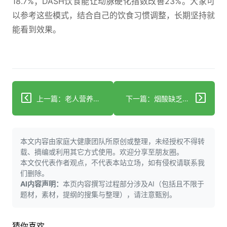
18.7%；DASH饮食能让动脉硬化指数改善23%。大家可
以参考这些模式，结合自己的饮食习惯调整，长期坚持就
能看到效果。
上一篇：老人营养不良怎么调？3个科学方法帮改善
下一篇：烟酸缺乏神经病科学诊断：多维度方法避免神经不可逆损害
本文内容由家庭大健康团队所原创或整理，未经授权不得转
载、摘编或利用其它方式使用。欢迎分享至朋友圈。
本文仅代表作者观点，不代表本站立场，如有侵权请联系我
们删除。
AI内容声明：
本页内容撰写过程部分涉及AI（包括且不限于
题材，素材，提纲的搜集与整理），请注意甄别。
猜你喜欢