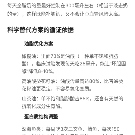
每天全脂奶的量最好控制在300毫升左右（相当于液态奶
的量），这样既能补够钙，又不会让心血管风险太高。
科学替代方案的循证依据
油脂优化方案
橄榄油：里面73%是油酸（一种单不饱和脂肪
酸），临床试验发现每天吃25毫升，能让“坏胆固
醇”降低8-10%。
高油酸葵花籽油：油酸含量高达80%，比普通葵
花籽油更稳定，不容易氧化变质。
山茶油：单不饱和脂肪酸占85%，还含有天然的
抗氧化成分生育酚。
蛋白质结构调整
深海鱼类：每周吃3次三文鱼、鲭鱼，每次150