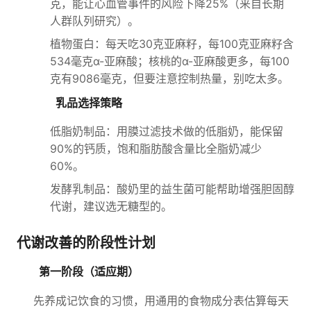
克，能让心血管事件的风险下降25%（来自长期
人群队列研究）。
植物蛋白：每天吃30克亚麻籽，每100克亚麻籽含
534毫克α-亚麻酸；核桃的α-亚麻酸更多，每100
克有9086毫克，但要注意控制热量，别吃太多。
乳品选择策略
低脂奶制品：用膜过滤技术做的低脂奶，能保留
90%的钙质，饱和脂肪酸含量比全脂奶减少
60%。
发酵乳制品：酸奶里的益生菌可能帮助增强胆固醇
代谢，建议选无糖型的。
代谢改善的阶段性计划
第一阶段（适应期）
先养成记饮食的习惯，用通用的食物成分表估算每天