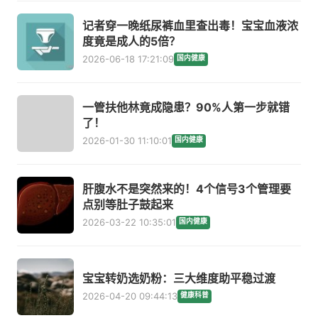
记者穿一晚纸尿裤血里查出毒！宝宝血液浓
度竟是成人的5倍？
2026-06-18 17:21:09
国内健康
一管扶他林竟成隐患？90%人第一步就错
了！
2026-01-30 11:10:01
国内健康
肝腹水不是突然来的！4个信号3个管理要
点别等肚子鼓起来
2026-03-22 10:35:01
国内健康
宝宝转奶选奶粉：三大维度助平稳过渡
2026-04-20 09:44:13
健康科普