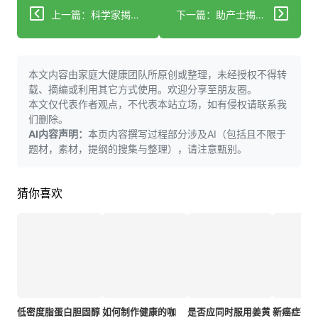
上一篇：科学家揭示某些屁特别臭的原因
下一篇：助产士揭示每位新父母应知的九件事
本文内容由家庭大健康团队所原创或整理，未经授权不得转
载、摘编或利用其它方式使用。欢迎分享至朋友圈。
本文仅代表作者观点，不代表本站立场，如有侵权请联系我
们删除。
AI内容声明：
本页内容撰写过程部分涉及AI（包括且不限于
题材，素材，提纲的搜集与整理），请注意甄别。
猜你喜欢
低密度脂蛋白胆固醇
如何制作健康的咖
是否应同时服用姜黄
新癌症研