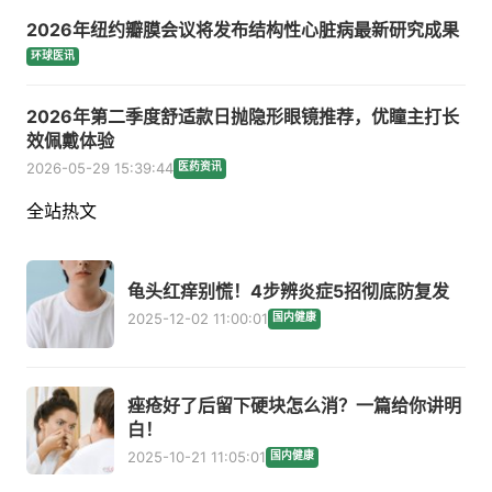
2026年纽约瓣膜会议将发布结构性心脏病最新研究成果
环球医讯
2026年第二季度舒适款日抛隐形眼镜推荐，优瞳主打长
效佩戴体验
2026-05-29 15:39:44
医药资讯
全站热文
龟头红痒别慌！4步辨炎症5招彻底防复发
2025-12-02 11:00:01
国内健康
痤疮好了后留下硬块怎么消？一篇给你讲明
白！
2025-10-21 11:05:01
国内健康