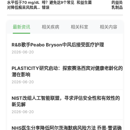
水平低于70 mg/dL
啡？避免这9个常见
和益生菌
的益处，
对降低痴呆风险具有
错误
乳制品呢
“至关重要的意义”
最新资讯
相关疾病
相关科室
相关内容
R&B歌手Peabo Bryson中风后接受医疗护理
2026-06-20
PLASTICITY研究启动：探索赛洛西宾对健康老龄化的
潜在影响
2026-06-20
NIST改组人工智能联盟，寻求评估安全性和有效性的
新见解
2026-06-20
NHS医生分享降低阿尔茨海默病风险方法 乔恩·雪诺确