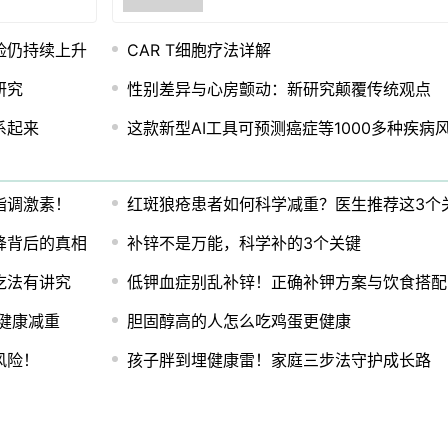
险仍持续上升
CAR T细胞疗法详解
研究
性别差异与心房颤动：新研究颠覆传统观点
系起来
这款新型AI工具可预测癌症等1000多种疾病风险
脂调激素！
红斑狼疮患者如何科学减重？医生推荐这3个
降背后的真相
补锌不是万能，科学补的3个关键
吃法有讲究
低钾血症别乱补锌！正确补钾方案与饮食搭配
健康减重
胆固醇高的人怎么吃鸡蛋更健康
风险！
孩子胖到埋健康雷！家庭三步法守护成长路