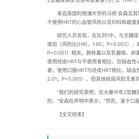
2型糖尿病女性使用激素替代疗法（HRT
来自英国利物浦大学的马修·安森及其同
不使用HRT的心血管风险以及妇科和雌激
研究人员发现，在队列1中，与无糖尿
增加（风险比[HR]，1.90；P=0.002）
P<0.001）相关。肺栓塞以及乳腺癌
使用经皮HRT与不使用者相比，仅缺血性心脏
者，使用口服HRT与经皮HRT相比，缺血性
2.01；P<0.001），但其他结局风险无差
"我们的研究表明，在大量中年2型糖
的，"安森在声明中表示，"然而，鉴于口
【全文结束】