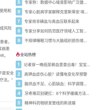
5
专家称：数据中心噪音影响广泛健康问题
性使用和
6
专家心脏病学家解释克里斯蒂安·埃里克森为丹麦队晕倒的原因
7
专家将非碘盐与高血压联系起来
形成风险
8
专家分享如何防范医疗领域人工智能的负面影响
9
不规律睡眠习惯与大脑组织损伤增加相关
病患者，
尿病患
全站热榜
HR，
1
记者穿一晚纸尿裤血里查出毒！宝宝血液浓度竟是成人的5倍？
乎是安全
2
高钾血症伤心脏？读懂电变化早预警
疗法。"
3
脑供血不足、心肌缺血：科学调理全攻略
4
牙疼难忍别硬扛：8个科学缓痛方法收好
5
精神科药物研发管线的新进展