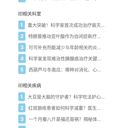
相关科室
1
重大突破！科学家首次成功治疗毁灭性脑部疾病亨廷顿病
2
特朗普推动亚叶酸作为自闭症新疗法。它是什么？
3
可可补充剂能减少与年龄相关的炎症吗
4
科学家发现难治性胰腺癌治疗关键靶点
5
西葫芦与冬南瓜：哪种对消化、心脏健康和血糖更有益
相关疾病
1
大豆是大脑的守护者？科学吃法护心降脂调激素！
2
红斑狼疮患者如何科学减重？医生推荐这3个关键策略
3
一个月瘦八斤是福还是祸？揭秘体重骤降背后的真相