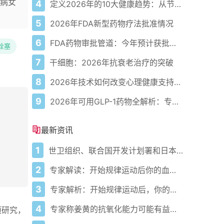
病女
4
定义2026年的10大健康趋势：从节律健康到冷热交替疗法
5
2026年FDA新型药物疗法批准情况
6
FDA药物审批管道：今年预计获批的关键新疗法
栓塞
7
干细胞：2026年抗衰老治疗的突破
8
2026年技术如何改变心理健康支持的获取方式
9
2026年可用GLP-1药物全解析：专家指南
最新资讯
1
世卫组织、联合国开发计划署和日本在加纳启动人工智能健康计划 应对气候敏感性疾病并加强医疗服务
2
专家解读：开始规律运动后你的血压会发生什么变化
3
专家解析：开始规律运动后，你的血压会发生什么变化
4
专家称姜黄的抗氧化能力可能有益心脏健康
项研究，