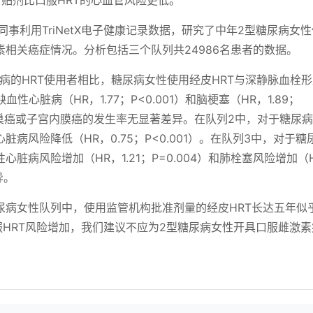
）贴剂比口服HRT的心血管风险更低。
事利用TriNetX电子健康记录数据，研究了中年2型糖尿病女
素相关癌症情况。分析包括三个队列共24986名患者的数据。
病的HRT使用者相比，糖尿病女性使用经皮HRT与深静脉血栓
、缺血性心脏病（HR，1.77；P<0.001）和脑梗塞（HR，1.89；
、卵巢癌或子宫内膜癌的发生率无显著差异。在队列2中，对于糖尿
病风险降低（HR，0.75；P<0.001）。在队列3中，对于糖
心脏病风险增加（HR，1.21；P=0.004）和肺栓塞风险增加（
异。
尿病女性队列中，使用监管机构批准剂量的经皮HRT长达五年似
服HRT风险增加，我们建议不应为2型糖尿病女性开具口服雌激素