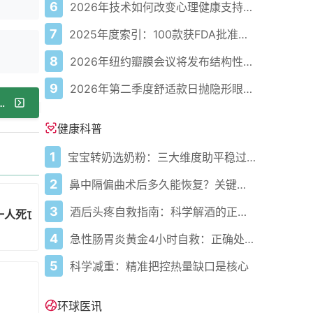
6
2026年技术如何改变心理健康支持的获取方式
7
2025年度索引：100款获FDA批准的AI驱动医疗设备
8
2026年纽约瓣膜会议将发布结构性心脏病最新研究成果
9
2026年第二季度舒适款日抛隐形眼镜推荐，优瞳主打长效佩戴体验
域梗死对大血管闭塞患者功能预后的影响
健康科普
1
宝宝转奶选奶粉：三大维度助平稳过渡
2
鼻中隔偏曲术后多久能恢复？关键看这几点
3
酒后头疼自救指南：科学解酒的正确打开方式
人死亡 并不令人意外
4
急性肠胃炎黄金4小时自救：正确处置与误区避坑关键
5
科学减重：精准把控热量缺口是核心
环球医讯