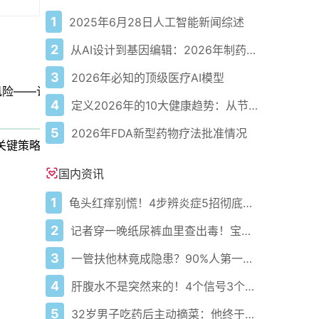
1
2025年6月28日人工智能新闻综述
2
从AI设计到基因编辑：2026年制药领域重大突破
3
2026年必知的顶级医疗AI模型
——认识Delphi-2M
4
定义2026年的10大健康趋势：从节律健康到冷热交替疗法
5
2026年FDA新型药物疗法批准情况
关键策略
国内资讯
1
龟头红痒别慌！4步辨炎症5招彻底防复发
2
记者穿一晚纸尿裤血里查出毒！宝宝血液浓度竟是成人的5倍？
3
一管扶他林竟成隐患？90%人第一步就错了！
4
肝腹水不是突然来的！4个信号3个管理要点别等肚子鼓起来
5
32岁男子吃药后主动摘菜：他终于活过来了？