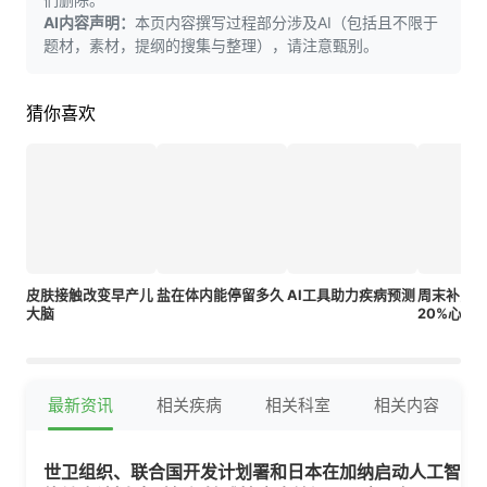
AI内容声明：
本页内容撰写过程部分涉及AI（包括且不限于
题材，素材，提纲的搜集与整理），请注意甄别。
猜你喜欢
皮肤接触改变早产儿
盐在体内能停留多久
AI工具助力疾病预测
周末补觉
大脑
20%心脏
最新资讯
相关疾病
相关科室
相关内容
世卫组织、联合国开发计划署和日本在加纳启动人工智