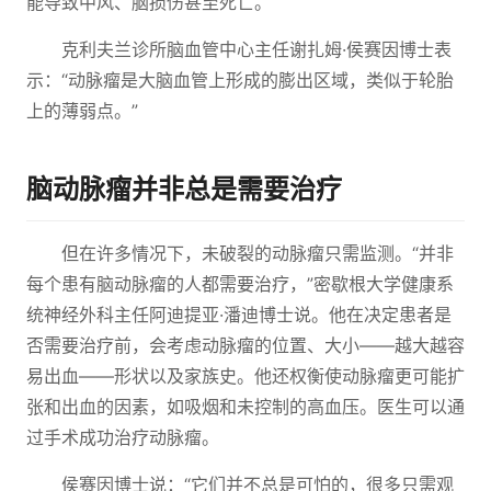
能导致中风、脑损伤甚至死亡。
克利夫兰诊所脑血管中心主任谢扎姆·侯赛因博士表
示：“动脉瘤是大脑血管上形成的膨出区域，类似于轮胎
上的薄弱点。”
脑动脉瘤并非总是需要治疗
但在许多情况下，未破裂的动脉瘤只需监测。“并非
每个患有脑动脉瘤的人都需要治疗，”密歇根大学健康系
统神经外科主任阿迪提亚·潘迪博士说。他在决定患者是
否需要治疗前，会考虑动脉瘤的位置、大小——越大越容
易出血——形状以及家族史。他还权衡使动脉瘤更可能扩
张和出血的因素，如吸烟和未控制的高血压。医生可以通
过手术成功治疗动脉瘤。
侯赛因博士说：“它们并不总是可怕的，很多只需观