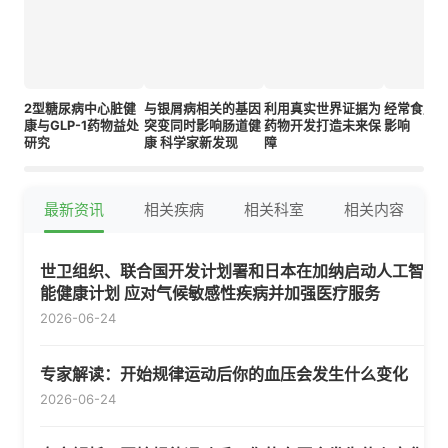
2型糖尿病中心脏健
与银屑病相关的基因
利用真实世界证据为
经常食用
康与GLP-1药物益处
突变同时影响肠道健
药物开发打造未来保
影响
研究
康 科学家新发现
障
最新资讯
相关疾病
相关科室
相关内容
世卫组织、联合国开发计划署和日本在加纳启动人工智
能健康计划 应对气候敏感性疾病并加强医疗服务
2026-06-24
专家解读：开始规律运动后你的血压会发生什么变化
2026-06-24