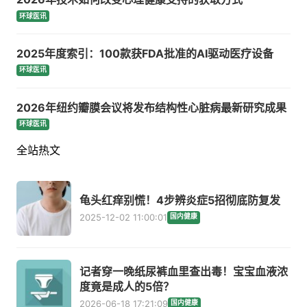
环球医讯
2025年度索引：100款获FDA批准的AI驱动医疗设备
环球医讯
2026年纽约瓣膜会议将发布结构性心脏病最新研究成果
环球医讯
全站热文
龟头红痒别慌！4步辨炎症5招彻底防复发
2025-12-02 11:00:01
国内健康
记者穿一晚纸尿裤血里查出毒！宝宝血液浓
度竟是成人的5倍？
2026-06-18 17:21:09
国内健康