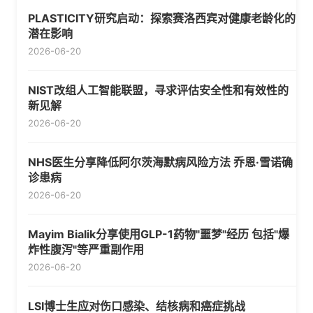
PLASTICITY研究启动：探索赛洛西宾对健康老龄化的
潜在影响
2026-06-20
NIST改组人工智能联盟，寻求评估安全性和有效性的
新见解
2026-06-20
NHS医生分享降低阿尔茨海默病风险方法 乔恩·雪诺确
诊患病
2026-06-20
Mayim Bialik分享使用GLP-1药物"噩梦"经历 包括"爆
炸性腹泻"等严重副作用
2026-06-20
LSI博士生应对伤口感染、结核病和癌症挑战