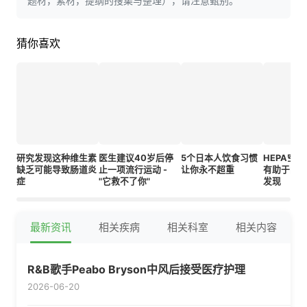
题材，素材，提纲的搜集与整理），请注意甄别。
猜你喜欢
研究发现这种维生素
医生建议40岁后停
5个日本人饮食习惯
HEPA空
缺乏可能导致肠道炎
止一项流行运动 -
让你永不超重
有助于降低
症
"它救不了你"
发现
最新资讯
相关疾病
相关科室
相关内容
R&B歌手Peabo Bryson中风后接受医疗护理
2026-06-20