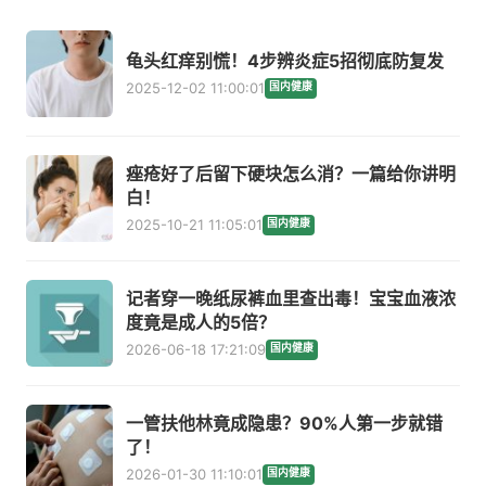
龟头红痒别慌！4步辨炎症5招彻底防复发
2025-12-02 11:00:01
国内健康
痤疮好了后留下硬块怎么消？一篇给你讲明
白！
2025-10-21 11:05:01
国内健康
记者穿一晚纸尿裤血里查出毒！宝宝血液浓
度竟是成人的5倍？
2026-06-18 17:21:09
国内健康
一管扶他林竟成隐患？90%人第一步就错
了！
2026-01-30 11:10:01
国内健康