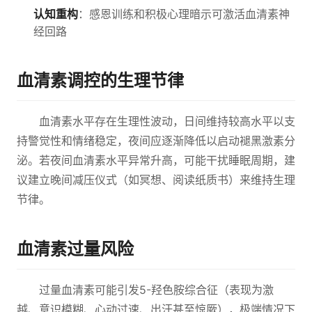
认知重构
：感恩训练和积极心理暗示可激活血清素神
经回路
血清素调控的生理节律
血清素水平存在生理性波动，日间维持较高水平以支
持警觉性和情绪稳定，夜间应逐渐降低以启动褪黑激素分
泌。若夜间血清素水平异常升高，可能干扰睡眠周期，建
议建立晚间减压仪式（如冥想、阅读纸质书）来维持生理
节律。
血清素过量风险
过量血清素可能引发5-羟色胺综合征（表现为激
越、意识模糊、心动过速、出汗甚至惊厥），极端情况下