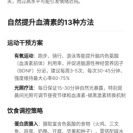
关，而过高水平可能引发情绪迟钝。
自然提升血清素的13种方法
运动干预方案
有氧运动
：跑步、骑行、游泳等能提升脑内色氨酸
（血清素前体）利用率，并促进脑源性神经营养因子
（BDNF）分泌，建议每周3-5次、每次30-45分钟、
强度维持最大心率60-75%
光照疗法
：每日保证15-30分钟自然光暴露，特别是
晨间光照可调节昼夜节律和血清素-褪黑激素转换机制
饮食调控策略
蛋白质摄入
：摄取富含色氨酸的食物（火鸡、三文
鱼、鸡蛋、奶酪、豆腐、坚果和种子），需搭配碳水