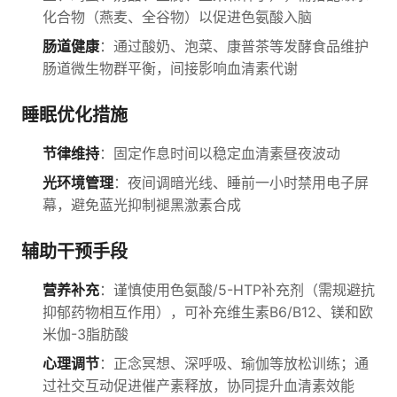
化合物（燕麦、全谷物）以促进色氨酸入脑
肠道健康
：通过酸奶、泡菜、康普茶等发酵食品维护
肠道微生物群平衡，间接影响血清素代谢
睡眠优化措施
节律维持
：固定作息时间以稳定血清素昼夜波动
光环境管理
：夜间调暗光线、睡前一小时禁用电子屏
幕，避免蓝光抑制褪黑激素合成
辅助干预手段
营养补充
：谨慎使用色氨酸/5-HTP补充剂（需规避抗
抑郁药物相互作用），可补充维生素B6/B12、镁和欧
米伽-3脂肪酸
心理调节
：正念冥想、深呼吸、瑜伽等放松训练；通
过社交互动促进催产素释放，协同提升血清素效能