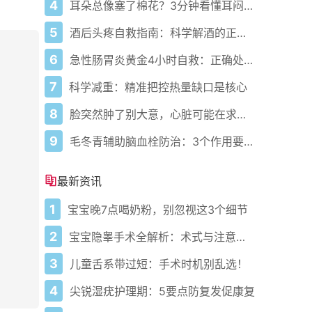
4
耳朵总像塞了棉花？3分钟看懂耳闷的真相与自救指南
5
酒后头疼自救指南：科学解酒的正确打开方式
6
急性肠胃炎黄金4小时自救：正确处置与误区避坑关键
7
科学减重：精准把控热量缺口是核心
8
脸突然肿了别大意，心脏可能在求救？
9
毛冬青辅助脑血栓防治：3个作用要清楚，别乱用药
最新资讯
1
宝宝晚7点喝奶粉，别忽视这3个细节
2
宝宝隐睾手术全解析：术式与注意事项
3
儿童舌系带过短：手术时机别乱选！
4
尖锐湿疣护理期：5要点防复发促康复