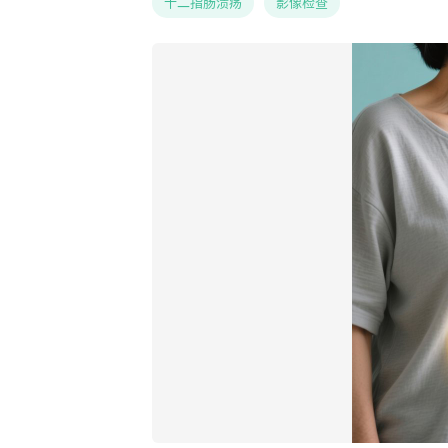
十二指肠溃疡
影像检查