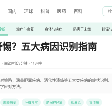
国内
环球
科普
医药
百科
诊断
治疗与康复
身体与疾病
防患于未然
辟谣
警惕？五大病因识别指南
:51 - 阅读时长3分钟 - 1134字
对策略，涵盖胆囊疾病、消化性溃疡等五大类疾病的症状识别、
学应对方法。
胸膜病变
肝脏异常
肋间神经痛
胆囊炎
胃溃疡