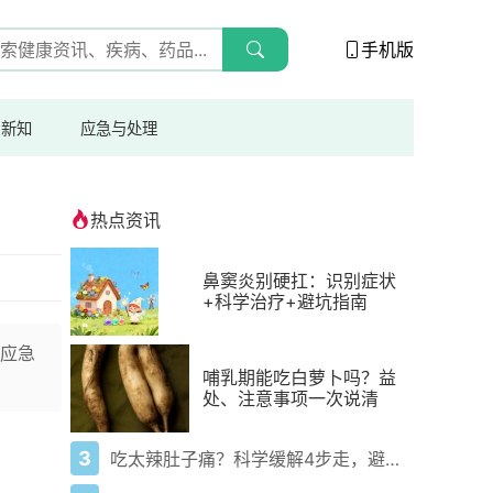
手机版
与新知
应急与处理
热点资讯
鼻窦炎别硬扛：识别症状
+科学治疗+避坑指南
应急
哺乳期能吃白萝卜吗？益
处、注意事项一次说清
3
吃太辣肚子痛？科学缓解4步走，避免“辣出胃炎”