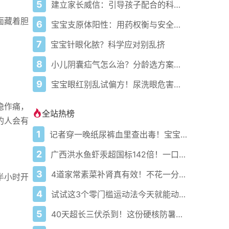
5
建立家长威信：引导孩子配合的科学育儿法
面藏着胆
6
宝宝支原体阳性：用药权衡与安全应对指南
7
宝宝针眼化脓？科学应对别乱挤
8
小儿阴囊疝气怎么治？分龄选方案更科学
9
宝宝眼红别乱试偏方！尿洗眼危害极大
隐作痛，
全站热榜
的人会有
1
记者穿一晚纸尿裤血里查出毒！宝宝血液浓度竟是成人的5倍？
2
广西洪水鱼虾汞超国标142倍！一口送命真不是吓唬你
3
4道家常素菜补肾真有效！不花一分钱还比生蚝更温和
半小时开
4
试试这3个零门槛运动法今天就能动起来
5
40天超长三伏杀到！这份硬核防暑攻略让你稳过整个夏天