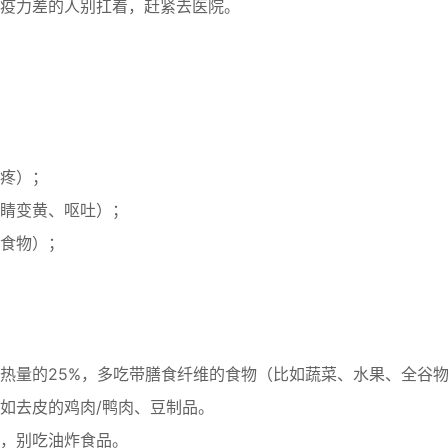
疫力差的人别扛着，赶紧去医院。
疼）；
睛变黄、呕吐）；
食物）；
热量的25%，多吃带膳食纤维的食物（比如蔬菜、水果、全谷
如去皮的鸡肉/鸭肉、豆制品。
，别吃油炸食品。