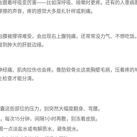
会跟着呼吸变厉害——比如深呼吸、咳嗽时更疼。还有的人患病
摩擦的声音，疼的感觉大多是扎针样或刺痛。
包膜被撑得难受，会出现右上腹钝痛，还常常没力气、不想吃饭
碰到肿大的肝脏边缘。
神经痛、肌肉拉伤也会疼。像肋软骨炎这类胸壁毛病，压着疼的
生检查才能分清。
囊这些部位的压力，别突然大幅度翻身、弯腰。
，每次15分钟，间隔1小时再敷，别冻着皮肤。
喝一点淡盐水或电解质水，避免脱水。