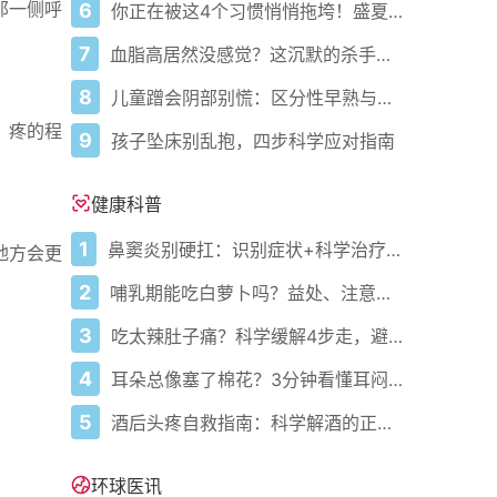
那一侧呼
6
你正在被这4个习惯悄悄拖垮！盛夏健康警报已拉响
7
血脂高居然没感觉？这沉默的杀手正悄悄盯上你！
8
儿童蹭会阴部别慌：区分性早熟与擦腿综合征
。疼的程
9
孩子坠床别乱抱，四步科学应对指南
健康科普
1
鼻窦炎别硬扛：识别症状+科学治疗+避坑指南
地方会更
2
哺乳期能吃白萝卜吗？益处、注意事项一次说清
3
吃太辣肚子痛？科学缓解4步走，避免“辣出胃炎”
4
耳朵总像塞了棉花？3分钟看懂耳闷的真相与自救指南
5
酒后头疼自救指南：科学解酒的正确打开方式
环球医讯