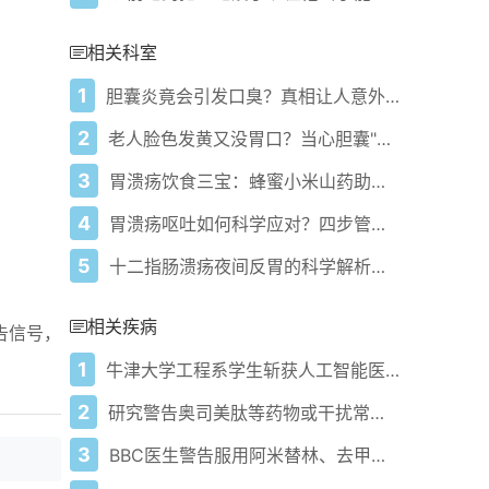
相关科室
1
胆囊炎竟会引发口臭？真相让人意外！
2
老人脸色发黄又没胃口？当心胆囊"闹脾气"
3
胃溃疡饮食三宝：蜂蜜小米山药助黏膜修复
4
胃溃疡呕吐如何科学应对？四步管理法助你修复黏膜
5
十二指肠溃疡夜间反胃的科学解析与应对策略
相关疾病
告信号，
1
牛津大学工程系学生斩获人工智能医学影像领域顶级奖项
2
研究警告奥司美肽等药物或干扰常规医疗检查
3
BBC医生警告服用阿米替林、去甲替林、舍曲林、氟西汀的人群