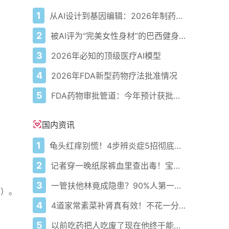
1
从AI设计到基因编辑：2026年制药领域重大突破
2
被AI评为“完美女性身材”的巴西健身模特
3
2026年必知的顶级医疗AI模型
4
2026年FDA新型药物疗法批准情况
5
FDA药物审批管道：今年预计获批的关键新疗法
国内资讯
1
龟头红痒别慌！4步辨炎症5招彻底防复发
2
记者穿一晚纸尿裤血里查出毒！宝宝血液浓度竟是成人的5倍？
3
一管扶他林竟成隐患？90%人第一步就错了！
物）。
4
4道家常素菜补肾真有效！不花一分钱还比生蚝更温和
5
以前吃药把人吃废了现在他终于能好起来了