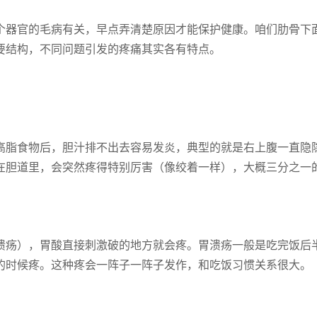
个器官的毛病有关，早点弄清楚原因才能保护健康。咱们肋骨下
要结构，不同问题引发的疼痛其实各有特点。
高脂食物后，胆汁排不出去容易发炎，典型的就是右上腹一直隐
在胆道里，会突然疼得特别厉害（像绞着一样），大概三分之一
溃疡），胃酸直接刺激破的地方就会疼。胃溃疡一般是吃完饭后
的时候疼。这种疼会一阵子一阵子发作，和吃饭习惯关系很大。