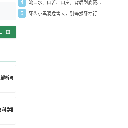
4
流口水、口苦、口臭，背后到底藏着哪些病？
5
牙齿小黑洞危害大，别等拔牙才行动！
拉肚子没劲？可能是胃肠型感冒在搞鬼
因解析与家庭应对
与科学防护全攻略