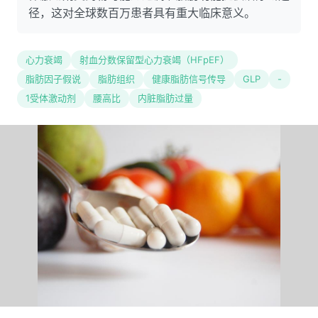
径，这对全球数百万患者具有重大临床意义。
心力衰竭
射血分数保留型心力衰竭（HFpEF）
脂肪因子假说
脂肪组织
健康脂肪信号传导
GLP
-
1受体激动剂
腰高比
内脏脂肪过量