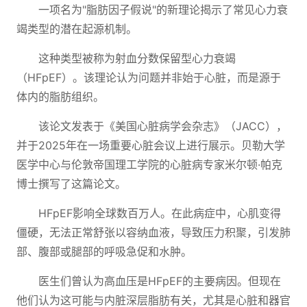
一项名为"脂肪因子假说"的新理论揭示了常见心力衰
竭类型的潜在起源机制。
这种类型被称为射血分数保留型心力衰竭
（HFpEF）。该理论认为问题并非始于心脏，而是源于
体内的脂肪组织。
该论文发表于《美国心脏病学会杂志》（JACC），
并于2025年在一场重要心脏会议上进行展示。贝勒大学
医学中心与伦敦帝国理工学院的心脏病专家米尔顿·帕克
博士撰写了这篇论文。
HFpEF影响全球数百万人。在此病症中，心肌变得
僵硬，无法正常舒张以容纳血液，导致压力积聚，引发肺
部、腹部或腿部的呼吸急促和水肿。
医生们曾认为高血压是HFpEF的主要病因。但现在
他们认为这可能与内脏深层脂肪有关，尤其是心脏和器官