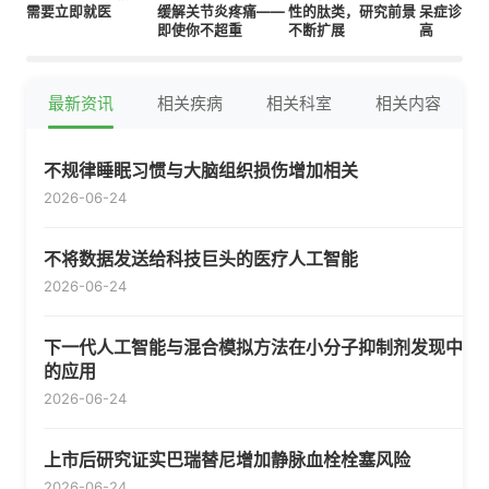
需要立即就医
缓解关节炎疼痛——
性的肽类，研究前景
呆症诊断
即使你不超重
不断扩展
高
最新资讯
相关疾病
相关科室
相关内容
不规律睡眠习惯与大脑组织损伤增加相关
2026-06-24
不将数据发送给科技巨头的医疗人工智能
2026-06-24
下一代人工智能与混合模拟方法在小分子抑制剂发现中
的应用
2026-06-24
上市后研究证实巴瑞替尼增加静脉血栓栓塞风险
2026-06-24