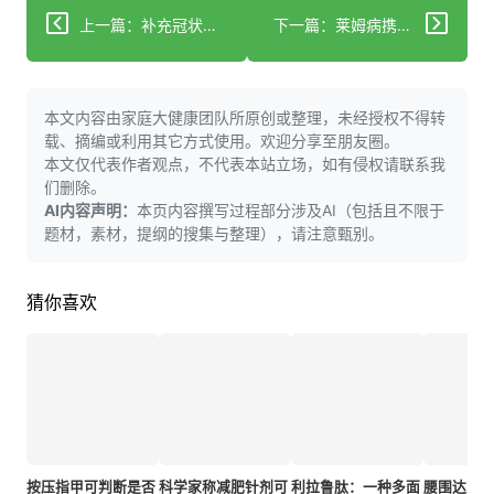
上一篇：补充冠状动脉疾病医疗治疗的生活方式建议
下一篇：莱姆病携带蜱虫在"三城地区"附近扩散
本文内容由家庭大健康团队所原创或整理，未经授权不得转
载、摘编或利用其它方式使用。欢迎分享至朋友圈。
本文仅代表作者观点，不代表本站立场，如有侵权请联系我
们删除。
AI内容声明：
本页内容撰写过程部分涉及AI（包括且不限于
题材，素材，提纲的搜集与整理），请注意甄别。
猜你喜欢
按压指甲可判断是否
科学家称减肥针剂可
利拉鲁肽：一种多面
腰围达到特