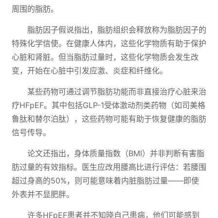
周围的脂肪。
脂肪因子假说指出，脂肪组织会释放称为脂肪因子的
特殊化学信使。在健康人体内，这些化学物质有助于保护
心脏和肾脏。但当脂肪过量时，这些化学物质会发生改
变，开始在心脏中引发应激、炎症和纤维化。
某些药物可通过调节脂肪功能而非直接治疗心脏来治
疗HFpEF。其中包括GLP-1受体激动剂类药物（如司美格
鲁肽和替尔泊肽），这些药物可能有助于恢复健康的脂肪
信号传导。
论文还指出，身体质量指数（BMI）并非判断有害脂
肪过量的有效指标。医生应改用腰高比进行评估：若腰围
超过身高的50%，则可能意味着内脏脂肪过量——即使
外表并不显肥胖。
许多HFpEF患者并不知晓自己患病，他们可能感到