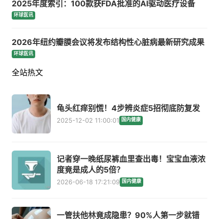
2025年度索引：100款获FDA批准的AI驱动医疗设备
环球医讯
2026年纽约瓣膜会议将发布结构性心脏病最新研究成果
环球医讯
全站热文
龟头红痒别慌！4步辨炎症5招彻底防复发
2025-12-02 11:00:01
国内健康
记者穿一晚纸尿裤血里查出毒！宝宝血液浓
度竟是成人的5倍？
2026-06-18 17:21:09
国内健康
一管扶他林竟成隐患？90%人第一步就错