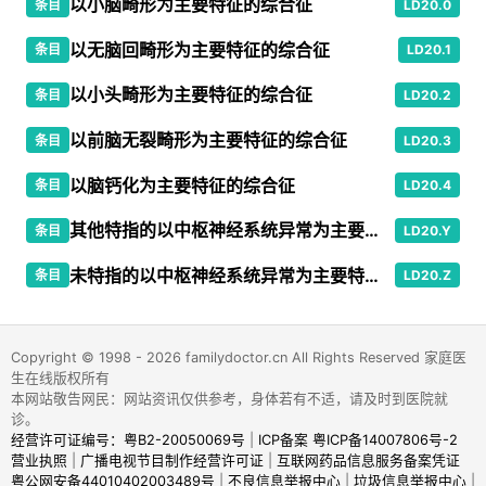
以小脑畸形为主要特征的综合征
条目
LD20.0
以无脑回畸形为主要特征的综合征
条目
LD20.1
以小头畸形为主要特征的综合征
条目
LD20.2
以前脑无裂畸形为主要特征的综合征
条目
LD20.3
以脑钙化为主要特征的综合征
条目
LD20.4
其他特指的以中枢神经系统异常为主要特征的综合征
条目
LD20.Y
未特指的以中枢神经系统异常为主要特征的综合征
条目
LD20.Z
Copyright © 1998 - 2026 familydoctor.cn All Rights Reserved 家庭医
生在线版权所有
本网站敬告网民：网站资讯仅供参考，身体若有不适，请及时到医院就
诊。
经营许可证编号：粤B2-20050069号
|
ICP备案 粤ICP备14007806号-2
营业执照
|
广播电视节目制作经营许可证
|
互联网药品信息服务备案凭证
粤公网安备44010402003489号
|
不良信息举报中心
|
垃圾信息举报中心
|