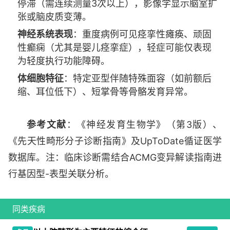
停滞（需连续测量3次以上），影像学显示脑室扩
张或脑皮质变薄。
神经系统表现
：重度病例可见痉挛性瘫痪、顽固
性癫痫（尤其是婴儿痉挛症），轻症可能仅表现
为轻度执行功能障碍。
体细胞特征
：特定亚型伴随特殊面容（如前额后
缩、耳位低下）、短掌骨等骨骼发育异常。
参考文献
：《神经发育生物学》（第3版）、
《先天性畸形分子诊断指南》及UpToDate循证医学
数据库。注：临床诊断需结合ACMG变异解读指南进
行基因型-表型关联分析。
同类疾病