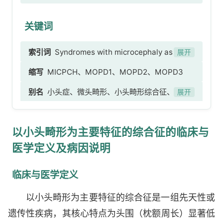
关键词
索引词
Syndromes with microcephaly as a
展开
major feature、以小头畸形为主要特征的综合
缩写
MICPCH、MOPD1、MOPD2、MOPD3
征、小头畸形-颈椎融合异常、小头畸形-大脑缺
别名
小头症、微头畸形、小头畸形综合征、头部
陷-痉挛-高钠血症、小头畸形-小角膜综合征，
展开
过小症
Seemanova型、小头畸形，Amish型、线粒体硫
胺素焦磷酸盐载体缺乏、阿米什致死性小头症、
以小头畸形为主要特征的综合征的临床与
Bowen-Conradi综合征、重症新生儿早发型脑病
医学定义及病因说明
伴小头畸形、先天性宫内感染样综合征、伪
TORCH综合征、假性TORCH综合征、小头畸形-
骨发育不良-原基性侏儒综合征1和3型、MOPD[小
临床与医学定义
头畸形-骨发育不良-原基性侏儒综合征]1和3型、
以小头畸形为主要特征的综合征是一组先天性或
小头畸形-骨发育不良-原基性矮小症1和3型、小头
遗传性疾病，其核心特点为头围（枕额周长）显著低
畸形-骨发育不良-原基性侏儒综合征2型、