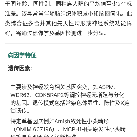
MOPD[小头畸形-骨发育不良-原基性侏儒综合
于同年龄、同性别、同种族人群的平均值至少2个标
征]2型、小头畸形-骨发育不良-原基性侏儒综合征
准差。该异常常伴随脑组织体积减小和脑回简化。此
Ⅱ型、小头畸形-骨发育不良-原基性矮小症2型、智
类综合征多合并其他先天性畸形或神经系统功能障
力发育障碍与小头畸形伴脑桥小脑发育不全、
碍，需通过影像学及基因检测进一步分型。
MICPCH[智力低下与小头畸形伴脑桥小脑发育不
全]
病因学特征
遗传因素
：
主要涉及神经发育相关基因突变，如ASPM、
WDR62、CDK5RAP2等调控神经元增殖与分化
的基因。遗传模式包括常染色体显性、隐性及X连
锁遗传。
特定单基因病例如Amish致死性小头畸形
（OMIM 607196）、MCPH1相关原发性小头畸