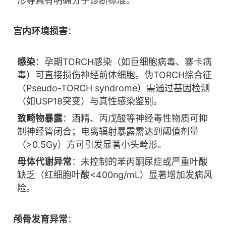
形等具有明确分子诊断标准。
宫内环境损害
：
感染
：孕期TORCH感染（如巨细胞病毒、寨卡病
毒）可直接损伤神经前体细胞。伪TORCH综合征
（Pseudo-TORCH syndrome）需通过基因检测
（如USP18突变）与真性感染鉴别。
致畸物暴露
：酒精、丙戊酸等神经毒性物质可抑
制神经管闭合；电离辐射暴露需达到阈值剂量
（>0.5Gy）方可引发显著小头畸形。
母体代谢异常
：未控制的苯丙酮尿症或严重叶酸
缺乏（红细胞叶酸<400ng/mL）显著增加发病风
险。
颅骨发育异常
：