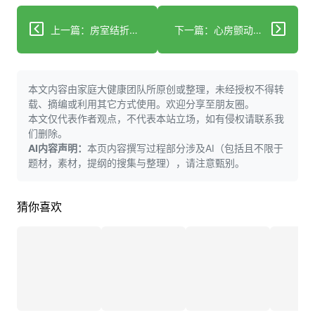
上一篇：房室结折返性心动过速（AVNRT）：症状与病因
下一篇：心房颤动积极风险因素降低对消融效果的影响研究：ARREST-AF随机临床试验
本文内容由家庭大健康团队所原创或整理，未经授权不得转
载、摘编或利用其它方式使用。欢迎分享至朋友圈。
本文仅代表作者观点，不代表本站立场，如有侵权请联系我
们删除。
AI内容声明：
本页内容撰写过程部分涉及AI（包括且不限于
题材，素材，提纲的搜集与整理），请注意甄别。
猜你喜欢