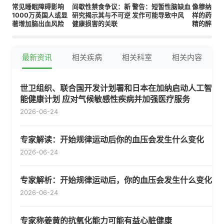
常见睡眠障碍影响
间歇性禁食争议：新
警告：短暂性脑缺血
像穆纳罗
1000万英国人或显
研究揭示其与不可逆
发作可能导致中风
样的药物
著增加脑出血风险
健康损害的关联
精的醉人
最新资讯
相关疾病
相关科室
相关内容
世卫组织、联合国开发计划署和日本在加纳启动人工智
能健康计划 应对气候敏感性疾病并加强医疗服务
2026-06-24
专家解读：开始规律运动后你的血压会发生什么变化
2026-06-24
专家解析：开始规律运动后，你的血压会发生什么变化
2026-06-24
专家称姜黄的抗氧化能力可能有益心脏健康