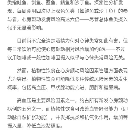
类指鲑鱼、剑鱼、蓝鱼、鲭鱼和沙丁鱼。探索性分析发
现，每周食用四次以上深色鱼类（如鲑鱼或沙丁鱼）的参
与者，心房颤动发病风险高达六倍——尽管总体鱼类摄入
似乎无显著影响。
目前尚不完全清楚酒精为何对心律失常如此有害，但
每日常饮酒可能使心房颤动相对风险增加约8%——不过
饮用咖啡或一般性咖啡因摄入似乎与心律失常风险无关。
然而，植物性饮食在心房颤动风险因素管理方面表现
尤为突出。植物性饮食可能降低多种传统风险因素的发生
概率，包括高血压、甲状腺功能亢进、肥胖和糖尿病。
高血压是主要风险因素之一，约占所有新发心房颤动
病例的五分之一，而植物性饮食可改善血管舒张能力（即
动脉自然扩张功能），并发挥抗炎和抗氧化作用，增加钾
摄入量，降低血液黏稠度。