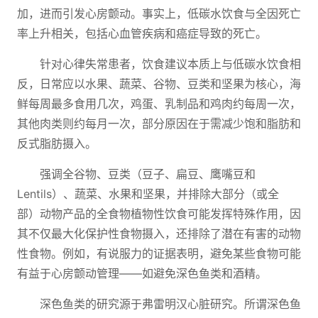
加，进而引发心房颤动。事实上，低碳水饮食与全因死亡
率上升相关，包括心血管疾病和癌症导致的死亡。
针对心律失常患者，饮食建议本质上与低碳水饮食相
反，日常应以水果、蔬菜、谷物、豆类和坚果为核心，海
鲜每周最多食用几次，鸡蛋、乳制品和鸡肉约每周一次，
其他肉类则约每月一次，部分原因在于需减少饱和脂肪和
反式脂肪摄入。
强调全谷物、豆类（豆子、扁豆、鹰嘴豆和
Lentils）、蔬菜、水果和坚果，并排除大部分（或全
部）动物产品的全食物植物性饮食可能发挥特殊作用，因
其不仅最大化保护性食物摄入，还排除了潜在有害的动物
性食物。例如，有说服力的证据表明，避免某些食物可能
有益于心房颤动管理——如避免深色鱼类和酒精。
深色鱼类的研究源于弗雷明汉心脏研究。所谓深色鱼