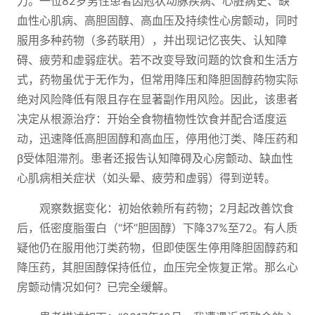
力。一位82岁男性患者因冠状动脉疾病、心脏病史、缺
血性心肌病、高胆固醇、高血压及持续性心房颤动，同时
服用多种药物（多药联用），并出现记忆丧失、认知障
碍、疲劳和虚弱症状。若不改变导致问题的饮食和生活方
式，药物虽优于无作为，但常用降压和降胆固醇药物实际
绝对风险降低有限且存在显著副作用风险。因此，该患者
决定从根源治疗：开始全食物植物性饮食并配合适度运
动，迅速降低高胆固醇和高血压，停用他汀类、降压药和
β受体阻滞剂。患者还报告认知障碍及心房颤动、缺血性
心肌病相关症状（如头晕、疲劳和虚弱）得到逆转。
观察数据变化：初始依赖所有药物；2月起改善饮食
后，低密度脂蛋白（“坏”胆固醇）下降37%至72。有人质
疑他仍在服用他汀类药物，但即使医生停用降胆固醇药和
降压药，其胆固醇保持低位，血压完全恢复正常。那么心
房颤动情况如何？已完全缓解。