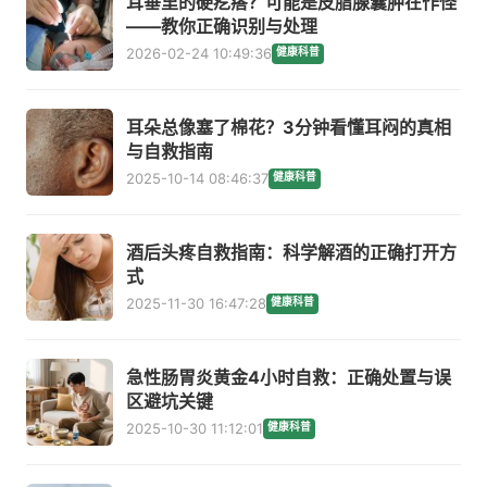
耳垂里的硬疙瘩？可能是皮脂腺囊肿在作怪
——教你正确识别与处理
2026-02-24 10:49:36
健康科普
耳朵总像塞了棉花？3分钟看懂耳闷的真相
与自救指南
2025-10-14 08:46:37
健康科普
酒后头疼自救指南：科学解酒的正确打开方
式
2025-11-30 16:47:28
健康科普
急性肠胃炎黄金4小时自救：正确处置与误
区避坑关键
2025-10-30 11:12:01
健康科普