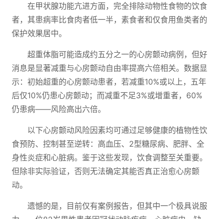
在甲状腺功能亢进方面，完全排除动物性食物的饮食
者，其患病率比食肉者低一半，素食者和仅食用鱼类者的
保护效果居中。
超重体脂可能造成约五分之一的心房颤动病例，但好
消息是显著减重与心房颤动自由率提高六倍相关。数据显
示：初始超重的心房颤动患者，若减重10%或以上，五年
后仅10%仍患心房颤动；而减重不足3%或增重者，60%
仍患病——风险高出六倍。
以下心房颤动风险因素均可通过足够健康的植物性饮
食预防、控制甚至逆转：高血压、2型糖尿病、肥胖、全
身性炎症和心脏病。鉴于这些发现，饮食调整至关重要。
但除非实际验证，否则无法确定其能否真正治愈心房颤
动。
遗憾的是，目前仅有案例报告，但其中一个极具说服