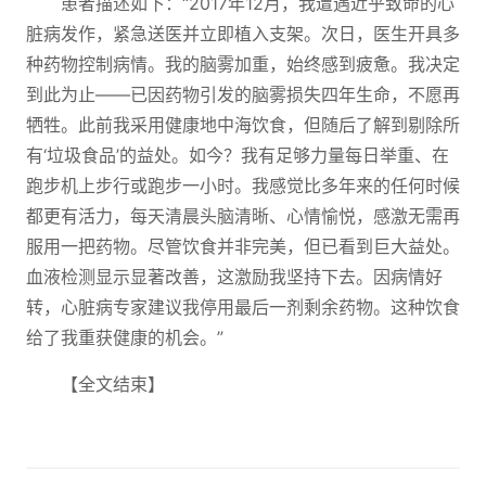
患者描述如下：“2017年12月，我遭遇近乎致命的心
脏病发作，紧急送医并立即植入支架。次日，医生开具多
种药物控制病情。我的脑雾加重，始终感到疲惫。我决定
到此为止——已因药物引发的脑雾损失四年生命，不愿再
牺牲。此前我采用健康地中海饮食，但随后了解到剔除所
有‘垃圾食品’的益处。如今？我有足够力量每日举重、在
跑步机上步行或跑步一小时。我感觉比多年来的任何时候
都更有活力，每天清晨头脑清晰、心情愉悦，感激无需再
服用一把药物。尽管饮食并非完美，但已看到巨大益处。
血液检测显示显著改善，这激励我坚持下去。因病情好
转，心脏病专家建议我停用最后一剂剩余药物。这种饮食
给了我重获健康的机会。”
【全文结束】