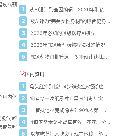
是疾病预
1
从AI设计到基因编辑：2026年制药领域重大突破
2
被AI评为“完美女性身材”的巴西健身模特
3
2026年必知的顶级医疗AI模型
4
2026年FDA新型药物疗法批准情况
5
FDA药物审批管道：今年预计获批的关键新疗法
国内资讯
1
龟头红痒别慌！4步辨炎症5招彻底防复发
个月内体
2
记者穿一晚纸尿裤血里查出毒！宝宝血液浓度竟是成人的5倍？
3
一管扶他林竟成隐患？90%人第一步就错了！
吸气:呼
4
4道家常素菜补肾真有效！不花一分钱还比生蚝更温和
验或氢呼
5
以前吃药把人吃废了现在他终于能好起来了