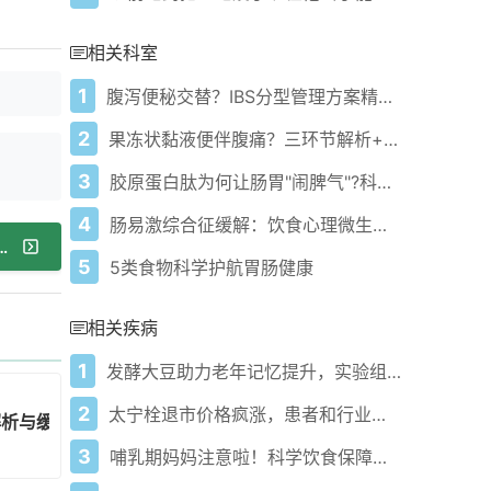
相关科室
1
腹泻便秘交替？IBS分型管理方案精准控症状！
2
果冻状黏液便伴腹痛？三环节解析+科学调理方案！
3
胶原蛋白肽为何让肠胃"闹脾气"?科学解读来了!
4
肠易激综合征缓解：饮食心理微生态三维管理方案
以下咽？可能是贲门失弛缓症在搞鬼
5
5类食物科学护航胃肠健康
相关疾病
1
发酵大豆助力老年记忆提升，实验组平均提升8.47%！
2
太宁栓退市价格疯涨，患者和行业该咋办？
解析与缓解方案
3
哺乳期妈妈注意啦！科学饮食保障母婴健康！