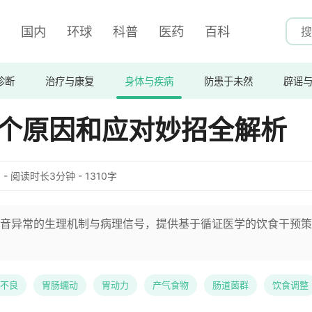
国内
环球
科普
医药
百科
诊断
治疗与康复
身体与疾病
防患于未然
辟谣
5个原因和应对妙招全解析
:03 - 阅读时长3分钟 - 1310字
音异常的生理机制与病理信号，提供基于循证医学的饮食干预策
不良
胃肠蠕动
胃动力
产气食物
肠道菌群
饮食调整