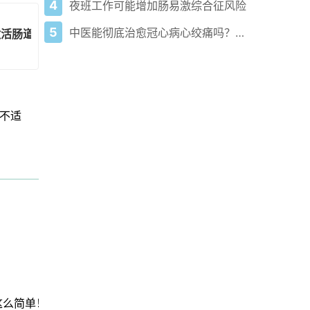
4
夜班工作可能增加肠易激综合征风险
5
中医能彻底治愈冠心病心绞痛吗？一文给你讲清！
激活肠道动力
不适
这么简单！