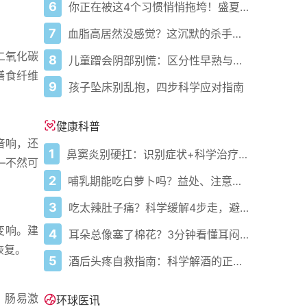
6
你正在被这4个习惯悄悄拖垮！盛夏健康警报已拉响
7
血脂高居然没感觉？这沉默的杀手正悄悄盯上你！
二氧化碳
8
儿童蹭会阴部别慌：区分性早熟与擦腿综合征
膳食纤维
9
孩子坠床别乱抱，四步科学应对指南
健康科普
音响，还
1
鼻窦炎别硬扛：识别症状+科学治疗+避坑指南
—不然可
2
哺乳期能吃白萝卜吗？益处、注意事项一次说清
3
吃太辣肚子痛？科学缓解4步走，避免“辣出胃炎”
变响。建
4
耳朵总像塞了棉花？3分钟看懂耳闷的真相与自救指南
恢复。
5
酒后头疼自救指南：科学解酒的正确打开方式
；肠易激
环球医讯