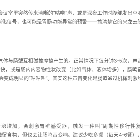
会议室里突然传来清晰的“咕噜”声，或是深夜工作时腹部发出空
的消化信号，也可能是胃肠功能异常的预警——搞清楚它的来龙去
气体与肠壁互相碰撞摩擦产生的。正常情况下每分钟3-5次，声
变快，或是肠内内容物性状改变（比如气体、液体增多），肠鸣
就会变成明显的“咕咕叫”。其实这种声音变化是肠道通过机械刺激
泌增加，会刺激胃壁感受器，触发一种叫“周期性移行性
内残留食物，但也会让肠鸣音变响。建议少吃多餐（每天4-6餐）