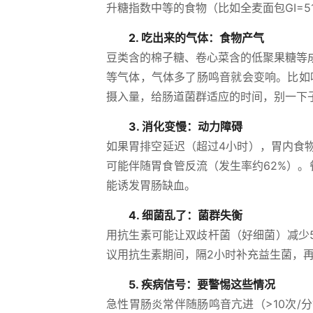
升糖指数中等的食物（比如全麦面包GI=5
2. 吃出来的气体：食物产气
豆类含的棉子糖、卷心菜含的低聚果糖等
等气体，气体多了肠鸣音就会变响。比如吃
摄入量，给肠道菌群适应的时间，别一下
3. 消化变慢：动力障碍
如果胃排空延迟（超过4小时），胃内食
可能伴随胃食管反流（发生率约62%）。
能诱发胃肠缺血。
4. 细菌乱了：菌群失衡
用抗生素可能让双歧杆菌（好细菌）减少5
议用抗生素期间，隔2小时补充益生菌，
5. 疾病信号：要警惕这些情况
急性胃肠炎常伴随肠鸣音亢进（>10次/