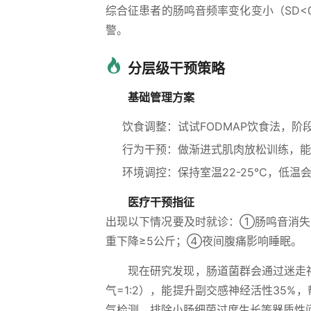
综合征患者的肠鸣音频率变化变小（SD<0
警。
分层级干预策略
基础管理方案
饮食调整：试试FODMAP饮食法，
行为干预：做渐进式肌肉放松训练，能
环境调控：保持室温22-25℃，低温会
医疗干预指征
出现以下情况要及时就诊：①肠鸣音消失
重下降≥5公斤；④夜间腹痛影响睡眠。
现在研究发现，肠道菌群会通过迷走神
气=1:2），能提升副交感神经活性35
气检测，排除小肠细菌过度生长等器质性