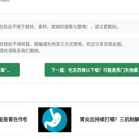
（包括且不限于题材，素材，提纲的搜集与整理），请注意甄别。
经授权不得转载、摘编或利用其它方式使用。欢迎分享至朋友圈。
侵权请联系我们删除。
上一篇：胃里辣辣像烧心？3类原因在“搞事”，科学应对护胃健康
下一篇：吃东西难
能是胃在作怪？
胃炎后持续打嗝？三机制