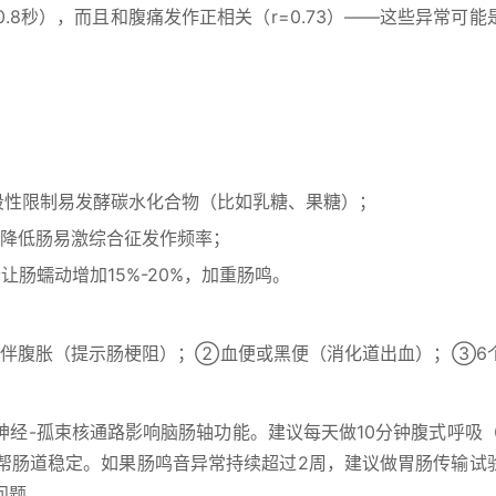
.8秒），而且和腹痛发作正相关（r=0.73）——这些异常可能
阶段性限制易发酵碳水化合物（比如乳糖、果糖）；
降低肠易激综合征发作频率；
让肠蠕动增加15%-20%，加重肠鸣。
伴腹胀（提示肠梗阻）；②血便或黑便（消化道出血）；③6
经-孤束核通路影响脑肠轴功能。建议每天做10分钟腹式呼吸（
%，帮肠道稳定。如果肠鸣音异常持续超过2周，建议做胃肠传输试
问题。