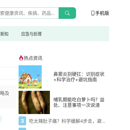
手机版
与新知
应急与处理
热点资讯
鼻窦炎别硬扛：识别症状
+科学治疗+避坑指南
略及
哺乳期能吃白萝卜吗？益
处、注意事项一次说清
3
吃太辣肚子痛？科学缓解4步走，避免“辣出胃炎”