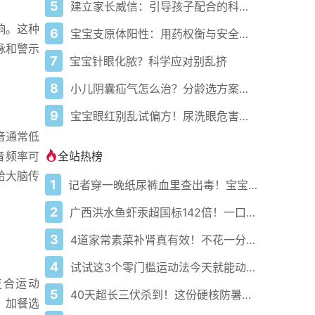
5
建立家长威信：引导孩子配合的科学育儿法
响。这种
6
宝宝支原体阳性：用药权衡与安全应对指南
脉和警示
7
宝宝针眼化脓？科学应对别乱挤
8
小儿阴囊疝气怎么治？分龄选方案更科学
9
宝宝眼红别乱试偏方！尿洗眼危害极大
音通常低
全站热榜
音频率可
给大脑传
1
记者穿一晚纸尿裤血里查出毒！宝宝血液浓度竟是成人的5倍？
2
广西洪水鱼虾汞超国标142倍！一口送命真不是吓唬你
3
4道家常素菜补肾真有效！不花一分钱还比生蚝更温和
4
试试这3个零门槛运动法今天就能动起来
复合运动
5
40天超长三伏杀到！这份硬核防暑攻略让你稳过整个夏天
，加餐选