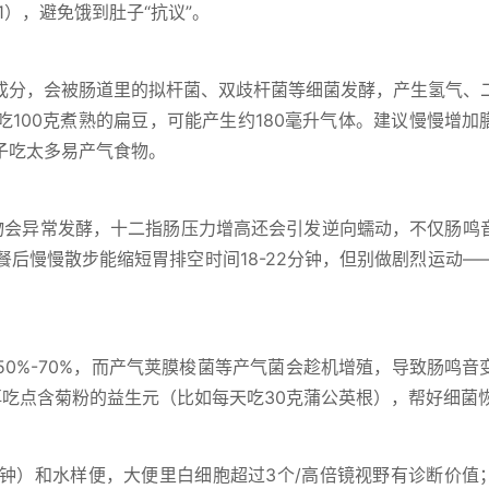
1），避免饿到肚子“抗议”。
成分，会被肠道里的拟杆菌、双歧杆菌等细菌发酵，产生氢气、
100克煮熟的扁豆，可能产生约180毫升气体。建议慢慢增加
子吃太多易产气食物。
物会异常发酵，十二指肠压力增高还会引发逆向蠕动，不仅肠鸣
餐后慢慢散步能缩短胃排空时间18-22分钟，但别做剧烈运动—
0%-70%，而产气荚膜梭菌等产气菌会趁机增殖，导致肠鸣音
再吃点含菊粉的益生元（比如每天吃30克蒲公英根），帮好细菌
分钟）和水样便，大便里白细胞超过3个/高倍镜视野有诊断价值