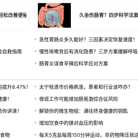
轻松改善便秘问题
久坐伤肠胃？四步科学法
急性胃肠炎多久能好？三因素决定恢复速度！
及自救指南
慢性咳嗽背后有消化隐患？三步方案缓解呼吸
肠胃炎误食辛辣后科学应对方案
升8.47%！
太宁栓退市价格疯涨，患者和行业该咋办？
健康！
夜班工作可能增加肠易激综合征风险
给你讲清！
解锁你的微生物组：通往终身健康的钥匙
增加饮食中的镁对血压的影响
佳食物
每天5克盐每周150分钟运动，非药物降压就