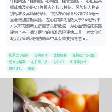
详细阐述了经胸超声心动图、经食道超声、心脏磁共
振成像及心脏CT等模态的核心特征、风险标志物识
别标准及其临床指征，包括左心房直径超过45毫米
显著增加房颤风险、左心房容积指数大于34毫升/平
方米可预测新发房颤等关键数据，为心血管临床实践
提供了基于循证医学的精准风险评估工具，对优化抗
凝治疗策略和预防脑卒中具有重要指导意义。
肥厚型心肌病
心房颤动
血栓栓塞
经胸超声心动图
经食道超声
心脏磁共振
心脏CT
影像学技术
风险评估
健康