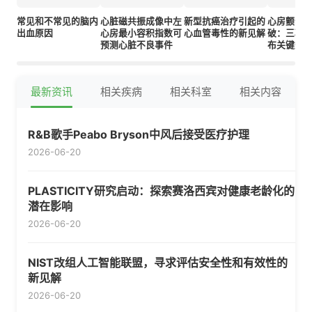
常见和不常见的脑内
心脏磁共振成像中左
新型抗癌治疗引起的
心房颤动
出血原因
心房最小容积指数可
心血管毒性的新见解
破：三项
预测心脏不良事件
布关键数
最新资讯
相关疾病
相关科室
相关内容
R&B歌手Peabo Bryson中风后接受医疗护理
2026-06-20
PLASTICITY研究启动：探索赛洛西宾对健康老龄化的
潜在影响
2026-06-20
NIST改组人工智能联盟，寻求评估安全性和有效性的
新见解
2026-06-20