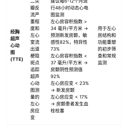
二尖
建议每6-12个月进
瓣反
行48小时动态心电
流严
图监测
重程
左心房容积指数 >
度和
34 毫升/平方米 →
用于左心
经胸
左心
预测新发房颤，敏
房结构和
超声
室流
感性82%，特异性
功能重塑
心动
出道
73%
的初步筛
图
梗阻
左心房容积指数 <
查和常规
(TTE)
斑点
37 毫升/平方米 →
监测
追踪
房颤阴性预测值
超声
92%
心动
左心房应变 < 23%
图测
→ 新发房颤
量的
左心房应变 < 17%
左心
→ 房颤患者发生血
房应
栓栓塞
变