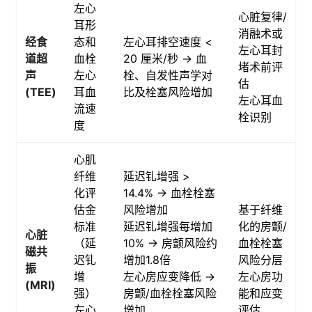
左心
心脏复律/
耳形
消融术或
经食
态和
左心耳排空速度 <
左心耳封
道超
血栓
20 厘米/秒 → 血
堵术前评
声
左心
栓、自发性声学对
估
(TEE)
耳血
比及栓塞风险增加
左心耳血
流速
栓识别
度
心肌
纤维
延迟钆增强 >
化评
14.4% → 血栓栓塞
估金
风险增加
基于纤维
标准
延迟钆增强每增加
化的房颤/
心脏
（延
10% → 房颤风险约
血栓栓塞
磁共
迟钆
增加1.8倍
风险分层
振
增
左心房应变降低 →
左心房功
(MRI)
强）
房颤/血栓栓塞风险
能和应变
左心
增加
评估