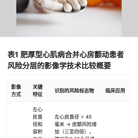
表1 肥厚型心肌病合并心房颤动患者
风险分层的影像学技术比较概要
影像
关键
识别的风险标志物
临床应用
方式
特征
左心
房直
左心房直径 > 45
径和
毫米 → 房颤风险增
容积
加（三至四倍），