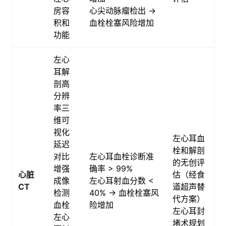
房容
心尖动脉瘤检出 →
积和
血栓栓塞风险增加
功能
左心
耳解
剖高
分辨
率三
维可
视化
左心耳血
延迟
栓和解剖
对比
左心耳血栓诊断准
的无创评
增强
确率 > 99%
心脏
估（经食
成像
左心耳射血分数 <
CT
道超声替
检测
40% → 血栓栓塞风
代方案）
血栓
险增加
左心耳封
左心
堵术规划