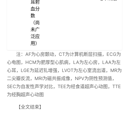
耳射
血分
数
（尚
未广
泛应
用）
注：AF为心房颤动，CT为计算机断层扫描，ECG为
心电图，HCM为肥厚型心肌病，LA为左心房，LAA为左
心耳，LGE为延迟钆增强，LVOT为左心室流出道，MR为
二尖瓣反流，MRI为磁共振成像，NPV为阴性预测值，
SEC为自发性声学对比，TEE为经食道超声心动图，TTE
为经胸超声心动图
【全文结束】