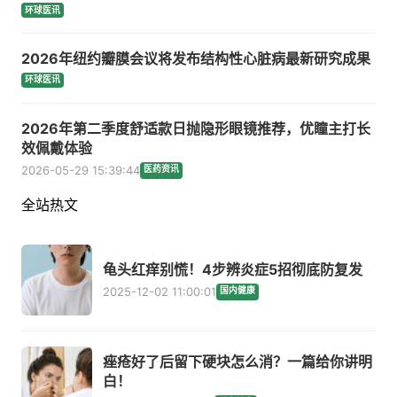
环球医讯
2026年纽约瓣膜会议将发布结构性心脏病最新研究成果
环球医讯
2026年第二季度舒适款日抛隐形眼镜推荐，优瞳主打长
效佩戴体验
2026-05-29 15:39:44
医药资讯
全站热文
龟头红痒别慌！4步辨炎症5招彻底防复发
2025-12-02 11:00:01
国内健康
痤疮好了后留下硬块怎么消？一篇给你讲明
白！