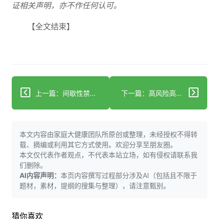
证相关声明，亦不作任何认可。
【全文结束】
上一篇：间歇性禁食助力体重管理与肠道健康：胃肠病学家的健康指南
下一篇：高风险高回报 威斯顿家族基金会投入2000万美元支持创新前沿的尖端健康研究项目
本文内容由家庭大健康团队所原创或整理，未经授权不得转
载、摘编或利用其它方式使用。欢迎分享至朋友圈。
本文仅代表作者观点，不代表本站立场，如有侵权请联系我
们删除。
AI内容声明：
本页内容撰写过程部分涉及AI（包括且不限于
题材，素材，提纲的搜集与整理），请注意甄别。
猜你喜欢