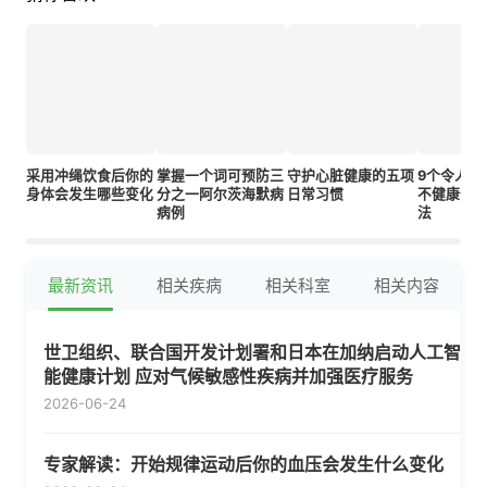
采用冲绳饮食后你的
掌握一个词可预防三
守护心脏健康的五项
9个令人惊
身体会发生哪些变化
分之一阿尔茨海默病
日常习惯
不健康信
病例
法
最新资讯
相关疾病
相关科室
相关内容
世卫组织、联合国开发计划署和日本在加纳启动人工智
能健康计划 应对气候敏感性疾病并加强医疗服务
2026-06-24
专家解读：开始规律运动后你的血压会发生什么变化