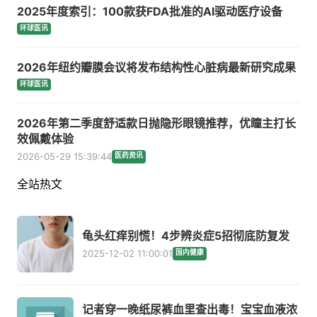
2025年度索引：100款获FDA批准的AI驱动医疗设备
环球医讯
2026年纽约瓣膜会议将发布结构性心脏病最新研究成果
环球医讯
2026年第二季度舒适款日抛隐形眼镜推荐，优瞳主打长
效佩戴体验
2026-05-29 15:39:44
医药资讯
全站热文
龟头红痒别慌！4步辨炎症5招彻底防复发
2025-12-02 11:00:01
国内健康
记者穿一晚纸尿裤血里查出毒！宝宝血液浓