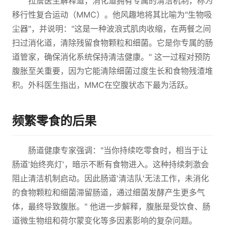
拉詹医生解释道，消化道拥有专属的清洁机制，称为
移行性复合运动（MMC）。他风趣地将其比喻为"生物吸
尘器"，并说明："这是一种波浪式肌肉收缩，在两餐之间
扫过消化道，清除残留食物颗粒和细菌。它是你专属的肠
道管家，确保消化系统保持清洁健康。" 这一过程对预防
腹胀至关重要，因为它能清除细菌过度生长和食物残渣堆
积。外科医生指出，MMC在空腹状态下最为活跃。
频繁零食的后果
肠道健康专家强调："当你持续吃零食时，相当于让
肠道'始终亮灯'，暗示不断有食物进入。这种持续刺激会
阻止清洁机制启动。因此肠道'清洁队'无法工作，未消化
的食物颗粒和细菌滞留肠道，通过细菌发酵产生更多气
体，最终导致腹胀。" 他进一步解释，腹胀是受饮食、肠
道微生物组和荷尔蒙变化等多因素影响的复杂问题。