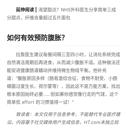
延伸阅读 |
渴望甜点？NHS外科医生分享简单三成
分甜点，纤维含量超过五片面包
如何有效预防腹胀？
拉詹医生建议每餐间隔三至四小时，让消化系统完成
自然清洁周期后再进食，从而减少腹胀不适。这种做法还
能促进健康肠道蠕动并维持微生物组平衡。他补充
道："腹胀原因多样（肠易激综合征、食物不耐受、小肠
细菌过度生长、荷尔蒙等），因此这不是万能方案，找出
根本原因始终必要……但如果你感觉像行走的气球，这个
简单低 effort 的习惯值得一试！"
致读者：本文仅用于信息参考，不能替代专业医疗建
议。内容基于社交媒体用户生成信息，HT.com未独立验