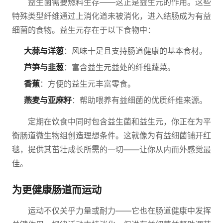
益生菌需要燃料生存——这正是益生元的作用。这些
特殊类型纤维通过上消化道未被消化，进入结肠成为有益
细菌的食物。益生元存在于以下食物中：
大蒜与洋葱
：风味十足且支持肠道健康的基本食材。
芦笋与韭葱
：富含益生元益处的纤维蔬菜。
香蕉
：方便的益生元丰富零食。
燕麦与亚麻籽
：帮助喂养有益细菌的优质纤维来源。
定期在饮食中同时包含益生菌和益生元，你正在为平
衡肠道微生物组创造理想条件。这就像为有益细菌铺开红
毯，提供其茁壮成长所需的一切——让你从内而外感觉最
佳。
为更健康肠道而运动
运动不仅关乎力量或耐力——它也在肠道健康中发挥