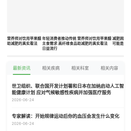
营养师对饮用苹果醋
年轻消费者推动传统
营养师对饮用苹果醋
减肥困难
助减肥的真实看法
主食需求 高纤维食品
助减肥的真实看法
可能是罪
日益流行
最新资讯
相关疾病
相关科室
相关内容
世卫组织、联合国开发计划署和日本在加纳启动人工智
能健康计划 应对气候敏感性疾病并加强医疗服务
2026-06-24
专家解读：开始规律运动后你的血压会发生什么变化
2026-06-24