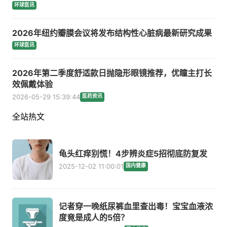
环球医讯
2026年纽约瓣膜会议将发布结构性心脏病最新研究成果
环球医讯
2026年第二季度舒适款日抛隐形眼镜推荐，优瞳主打长
效佩戴体验
2026-05-29 15:39:44
医药资讯
全站热文
龟头红痒别慌！4步辨炎症5招彻底防复发
2025-12-02 11:00:01
国内健康
记者穿一晚纸尿裤血里查出毒！宝宝血液浓
度竟是成人的5倍？