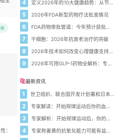
宿主
4
定义2026年的10大健康趋势：从节律健康到冷热交替疗法
5
2026年FDA新型药物疗法批准情况
6
FDA药物审批管道：今年预计获批的关键新疗法
肠病
7
干细胞：2026年抗衰老治疗的突破
8
2026年技术如何改变心理健康支持的获取方式
9
2026年可用GLP-1药物全解析：专家指南
最新资讯
1
世卫组织、联合国开发计划署和日本在加纳启动人工智能健康计划 应对气候敏感性疾病并加强医疗服务
2
专家解读：开始规律运动后你的血压会发生什么变化
3
专家解析：开始规律运动后，你的血压会发生什么变化
4
属性：
专家称姜黄的抗氧化能力可能有益心脏健康