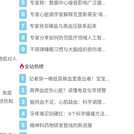
5
专家称：数据中心噪音影响广泛健康问题
6
专家心脏病学家解释克里斯蒂安·埃里克森为丹麦队晕倒的原因
7
专家将非碘盐与高血压联系起来
8
专家分享如何防范医疗领域人工智能的负面影响
9
不规律睡眠习惯与大脑组织损伤增加相关
物组对人
全站热榜
1
记者穿一晚纸尿裤血里查出毒！宝宝血液浓度竟是成人的5倍？
2
高钾血症伤心脏？读懂电变化早预警
e）免疫
道损伤和
3
脑供血不足、心肌缺血：科学调理全攻略
4
牙疼难忍别硬扛：8个科学缓痛方法收好
5
精神科药物研发管线的新进展