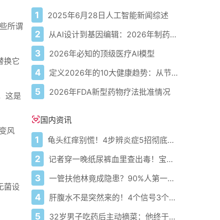
1
2025年6月28日人工智能新闻综述
这些所谓
2
从AI设计到基因编辑：2026年制药领域重大突破
3
2026年必知的顶级医疗AI模型
替换它
4
定义2026年的10大健康趋势：从节律健康到冷热交替疗法
5
2026年FDA新型药物疗法批准情况
，这是
国内资讯
变风
1
龟头红痒别慌！4步辨炎症5招彻底防复发
2
记者穿一晚纸尿裤血里查出毒！宝宝血液浓度竟是成人的5倍？
3
一管扶他林竟成隐患？90%人第一步就错了！
无菌设
4
肝腹水不是突然来的！4个信号3个管理要点别等肚子鼓起来
5
32岁男子吃药后主动摘菜：他终于活过来了？