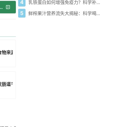
4
乳铁蛋白如何增强免疫力？科学补充要点与三大作用机制
篇：美容健康达人热捧的海藻 宣称功效是沉是浮
5
鲜榨果汁营养流失大揭秘：科学喝法护肠道防血糖飙升
食物来源
发肠道干细胞再生