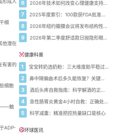
成形成人
6
2026年技术如何改变心理健康支持的获取方式
7
2025年度索引：100款获FDA批准的AI驱动医疗设备
干细
8
2026年纽约瓣膜会议将发布结构性心脏病最新研究成果
9
2026年第二季度舒适款日抛隐形眼镜推荐，优瞳主打长效佩戴体验
其他潜在
健康科普
在有害的
1
宝宝转奶选奶粉：三大维度助平稳过渡
2
鼻中隔偏曲术后多久能恢复？关键看这几点
些细胞
3
酒后头疼自救指南：科学解酒的正确打开方式
4
急性肠胃炎黄金4小时自救：正确处置与误区避坑关键
糖——触
5
科学减重：精准把控热量缺口是核心
ADP-
环球医讯