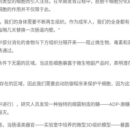
同类型的细胞而引人注目。在早期发育过程中，胚胎干细胞分化
细胞的作用并不仅限于此。
伤，我们的身体需要不断再生组织。作为成年人，我们的全身都有
每隔几天替换一次肠道内壁。"
中部分消化的食物与下方组织分隔开来——阻止微生物、毒素和
质通过。
条件下无菌的区域。当这些细胞暴露于微生物副产品时，表明潜
该存在的区域，因此我们需要启动防御程序来保护干细胞，因为这
进行），研究人员发现一种独特的细菌制造的糖——ADP-庚
毁灭。
。当肠道类器官——实验室中培养的微型3D组织模型——暴露于