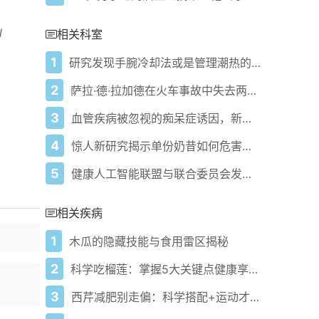
l
相关科室
1
研究发现手腕冷却法或是管理潮热的有效途径
2
萨拉·德·拉加德在火车事故中失去两条肢体后如何利用人工智能推广无障碍新技术包括她的"超酷机器人手臂"
3
血管疾病被忽视的痴呆症诱因，新墨西哥大学研究人员发现
4
惊人新研究揭示单份奶昔如何危害健康
5
健康人工智能联盟与联合委员会发布医疗机构AI使用指导文件
相关疾病
1
木瓜的隐藏技能与食用雷区揭秘
2
科学吃榴莲：掌握5大关键点健康享营养！
3
西芹减肥别走偏：科学搭配+运动才是王道！