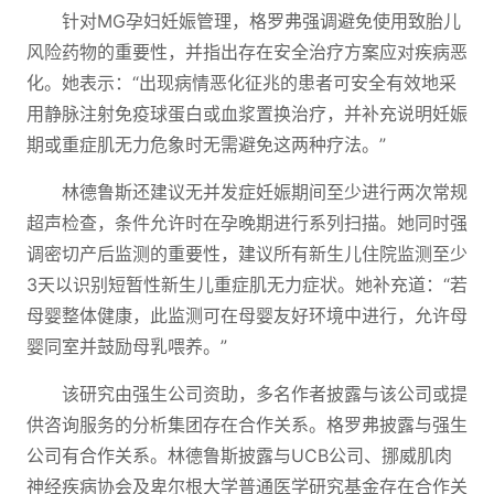
针对MG孕妇妊娠管理，格罗弗强调避免使用致胎儿
风险药物的重要性，并指出存在安全治疗方案应对疾病恶
化。她表示：“出现病情恶化征兆的患者可安全有效地采
用静脉注射免疫球蛋白或血浆置换治疗，并补充说明妊娠
期或重症肌无力危象时无需避免这两种疗法。”
林德鲁斯还建议无并发症妊娠期间至少进行两次常规
超声检查，条件允许时在孕晚期进行系列扫描。她同时强
调密切产后监测的重要性，建议所有新生儿住院监测至少
3天以识别短暂性新生儿重症肌无力症状。她补充道：“若
母婴整体健康，此监测可在母婴友好环境中进行，允许母
婴同室并鼓励母乳喂养。”
该研究由强生公司资助，多名作者披露与该公司或提
供咨询服务的分析集团存在合作关系。格罗弗披露与强生
公司有合作关系。林德鲁斯披露与UCB公司、挪威肌肉
神经疾病协会及卑尔根大学普通医学研究基金存在合作关