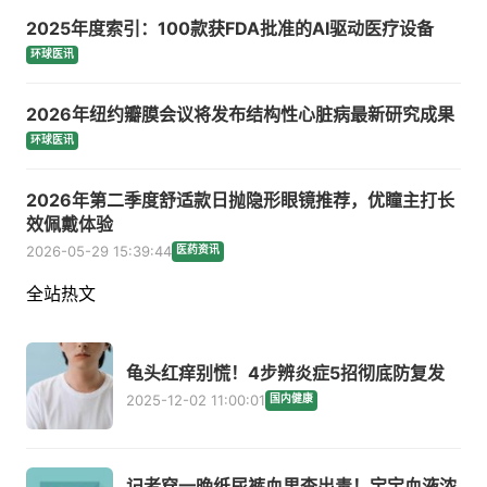
2025年度索引：100款获FDA批准的AI驱动医疗设备
环球医讯
2026年纽约瓣膜会议将发布结构性心脏病最新研究成果
环球医讯
2026年第二季度舒适款日抛隐形眼镜推荐，优瞳主打长
效佩戴体验
2026-05-29 15:39:44
医药资讯
全站热文
龟头红痒别慌！4步辨炎症5招彻底防复发
2025-12-02 11:00:01
国内健康
记者穿一晚纸尿裤血里查出毒！宝宝血液浓