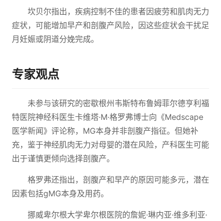
坎贝尔指出，疾病控制不佳的患者因疲劳和肌肉无力
症状，可能增加早产和剖腹产风险，因这些症状会干扰足
月妊娠或阴道分娩完成。
专家观点
未参与该研究的密歇根州韦斯特布鲁姆菲尔德亨利福
特医院神经科医生卡维塔·M·格罗弗博士向《Medscape
医学新闻》评论称，MG本身并非剖腹产指征。但她补
充，鉴于神经肌肉无力对母婴的潜在风险，产科医生可能
出于谨慎更倾向选择剖腹产。
格罗弗还指出，剖腹产和早产的原因可能多元，潜在
因素包括gMG本身及用药。
挪威卑尔根大学卑尔根医院的詹妮·琳内亚·维多利亚·