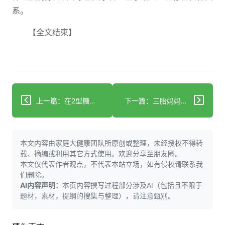
系。
【全文结束】
上一篇：在2型糖尿病发生前预防：威斯康星儿童医院糖尿病预防诊所内幕
下一篇：三胎妈妈哺乳时察觉异常后确诊癌症
本文内容由家庭大健康团队所原创或整理，未经授权不得转
载、摘编或利用其它方式使用。欢迎分享至朋友圈。
本文仅代表作者观点，不代表本站立场，如有侵权请联系我
们删除。
AI内容声明：
本页内容撰写过程部分涉及AI（包括且不限于
题材，素材，提纲的搜集与整理），请注意甄别。