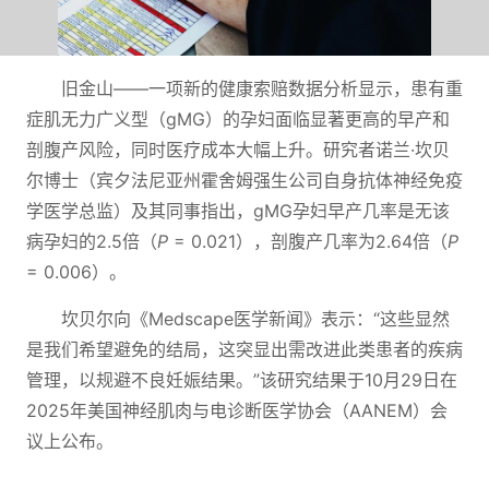
旧金山——一项新的健康索赔数据分析显示，患有重
症肌无力广义型（gMG）的孕妇面临显著更高的早产和
剖腹产风险，同时医疗成本大幅上升。研究者诺兰·坎贝
尔博士（宾夕法尼亚州霍舍姆强生公司自身抗体神经免疫
学医学总监）及其同事指出，gMG孕妇早产几率是无该
病孕妇的2.5倍（
P
= 0.021），剖腹产几率为2.64倍（
P
= 0.006）。
坎贝尔向《Medscape医学新闻》表示：“这些显然
是我们希望避免的结局，这突显出需改进此类患者的疾病
管理，以规避不良妊娠结果。”该研究结果于10月29日在
2025年美国神经肌肉与电诊断医学协会（AANEM）会
议上公布。