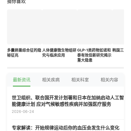
猜你喜欢
多囊卵巢综合征的隐
人体健康微生物组研
GLP-1类药物如诺和
韩国三成
秘征兆
究与临床应用
泰有效但新研究揭示
重大隐患
最新资讯
相关疾病
相关科室
相关内容
世卫组织、联合国开发计划署和日本在加纳启动人工智
能健康计划 应对气候敏感性疾病并加强医疗服务
2026-06-24
专家解读：开始规律运动后你的血压会发生什么变化