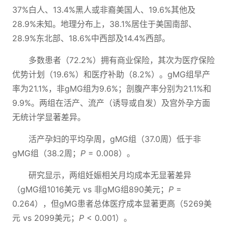
37%白人、13.4%黑人或非裔美国人、19.6%其他及
28.9%未知。地理分布上，38.1%居住于美国南部、
28.9%东北部、18.6%中西部及14.4%西部。
多数患者（72.2%）拥有商业保险，其次为医疗保险
优势计划（19.6%）和医疗补助（8.2%）。gMG组早产
率为21.1%，非gMG组为9.6%；剖腹产率分别为21.1%和
9.9%。两组在活产、流产（诱导或自发）及宫外孕方面
无统计学显著差异。
活产孕妇的平均孕周，gMG组（37.0周）低于非
gMG组（38.2周；
P
= 0.008）。
研究显示，两组妊娠相关月均成本无显著差异
（gMG组1016美元 vs 非gMG组890美元；
P
=
0.264），但gMG患者总体医疗成本显著更高（5269美
元 vs 2099美元；
P
< 0.001）。