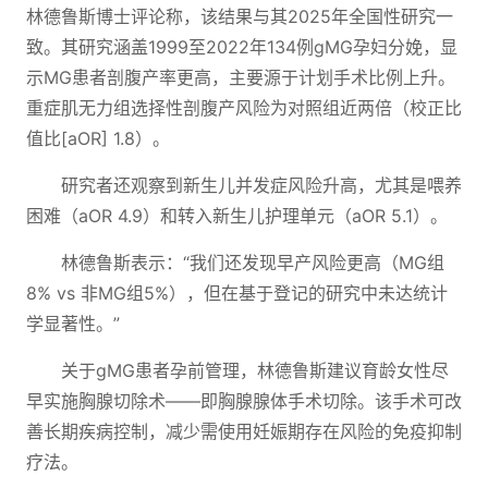
林德鲁斯博士评论称，该结果与其2025年全国性研究一
致。其研究涵盖1999至2022年134例gMG孕妇分娩，显
示MG患者剖腹产率更高，主要源于计划手术比例上升。
重症肌无力组选择性剖腹产风险为对照组近两倍（校正比
值比[aOR] 1.8）。
研究者还观察到新生儿并发症风险升高，尤其是喂养
困难（aOR 4.9）和转入新生儿护理单元（aOR 5.1）。
林德鲁斯表示：“我们还发现早产风险更高（MG组
8% vs 非MG组5%），但在基于登记的研究中未达统计
学显著性。”
关于gMG患者孕前管理，林德鲁斯建议育龄女性尽
早实施胸腺切除术——即胸腺腺体手术切除。该手术可改
善长期疾病控制，减少需使用妊娠期存在风险的免疫抑制
疗法。