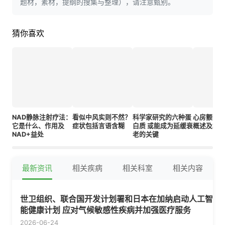
题材，素材，提纲的搜集与整理），请注意甄别。
猜你喜欢
NAD静脉注射疗法：
看似中风实则不然？
科学家研究的六种蛋
心房颤动（
它是什么、作用及
症状包括言语含糊
白质 或能成为延缓衰
概述及相
NAD+益处
老的关键
最新资讯
相关疾病
相关科室
相关内容
世卫组织、联合国开发计划署和日本在加纳启动人工智
能健康计划 应对气候敏感性疾病并加强医疗服务
2026-06-24