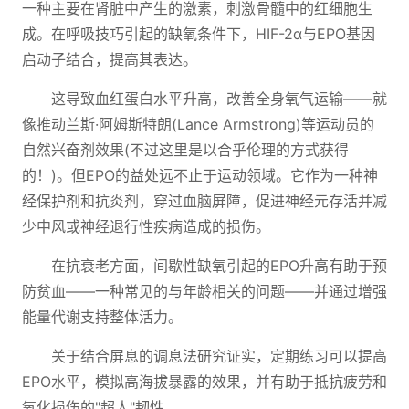
一种主要在肾脏中产生的激素，刺激骨髓中的红细胞生
成。在呼吸技巧引起的缺氧条件下，HIF-2α与EPO基因
启动子结合，提高其表达。
这导致血红蛋白水平升高，改善全身氧气运输——就
像推动兰斯·阿姆斯特朗(Lance Armstrong)等运动员的
自然兴奋剂效果(不过这里是以合乎伦理的方式获得
的！)。但EPO的益处远不止于运动领域。它作为一种神
经保护剂和抗炎剂，穿过血脑屏障，促进神经元存活并减
少中风或神经退行性疾病造成的损伤。
在抗衰老方面，间歇性缺氧引起的EPO升高有助于预
防贫血——一种常见的与年龄相关的问题——并通过增强
能量代谢支持整体活力。
关于结合屏息的调息法研究证实，定期练习可以提高
EPO水平，模拟高海拔暴露的效果，并有助于抵抗疲劳和
氧化损伤的"超人"韧性。