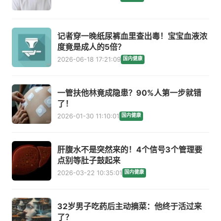
记者穿一晚纸尿裤血里查出毒！宝宝血液浓
度竟是成人的5倍？
2026-06-18 17:21:09
国内健康
一管扶他林竟成隐患？90%人第一步就错
了！
2026-01-30 11:10:01
国内健康
肝腹水不是突然来的！4个信号3个管理要
点别等肚子鼓起来
2026-03-22 10:35:01
国内健康
32岁男子吃药后主动摘菜：他终于活过来
了？