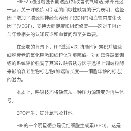
HIF-2α通过增强长期适应(如改善氧气输送)来补充这
一点。关于呼吸练习引起的间歇性缺氧的研究表明，这些
因子增加了脑源性神经营养因子(BDNF)和血管内皮生长
因子(VEGF)，支持大脑健康和组织修复——这对于阻止
与年龄相关的认知衰退和血管问题至关重要。
在衰老的背景下，HIF激活可对抗随时间累积并加速
细胞衰老的氧化应激和线粒体功能障碍。对间歇性缺氧训
练的系统评价强调了其通过缺氧诱导因子途径上调端粒酶
来影响衰老生物标志物(如端粒长度——细胞年龄的标志)
的潜力。
本质上，呼吸技巧将缺氧从一种压力源转变为再生信
号。
EPO产生：提升氧气及其他
HIF的一个明星靶点是促红细胞生成素(EPO)，这是