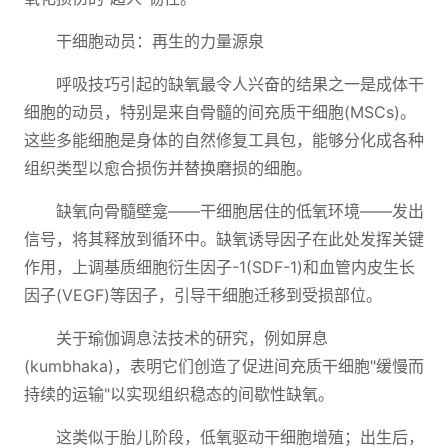
干细胞动员：再生的力量源泉
呼吸技巧引起的缺氧最令人兴奋的结果之一是成体干
细胞的动员，特别是来自骨髓的间充质干细胞(MSCs)。
这些多能细胞是身体的自然修复工具包，能够分化成各种
组织类型以愈合损伤并替换磨损的细胞。
缺氧向骨髓壁龛——干细胞居住的低氧环境——发出
信号，将其释放到循环中。缺氧诱导因子在此处发挥关键
作用，上调基质细胞衍生因子-1(SDF-1)和血管内皮生长
因子(VEGF)等因子，引导干细胞迁移到受损部位。
关于瑜伽调息法技术的研究，例如屏息
(kumbhaka)，表明它们创造了促进间充质干细胞"缓慢而
持续的运输"以实现组织稳态的间歇性缺氧。
这类似于胎儿阶段，低氧驱动干细胞增殖；出生后，