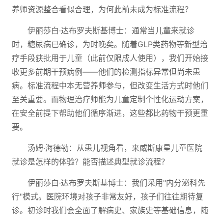
养师资源整合看似合理，为何此前未成为标准流程？
伊丽莎白·达布罗夫斯基博士：通常当儿童来就诊
时，糖尿病已确诊，为时晚矣。随着GLP类药物等新型治
疗手段获批用于儿童（此前仅限成人使用），我们开始接
收更多前期干预病例——他们的检测指标异常但尚未患
病。标准流程中本无营养师参与，但改变生活方式时他们
至关重要。而物理治疗师能为儿童定制个性化运动方案，
在安全前提下帮助他们循序渐进，这些都比药物干预更重
要。
汤姆·海德勒：从患儿视角看，来威斯康星儿童医院
就诊是怎样的体验？能否描述典型就诊流程？
伊丽莎白·达布罗夫斯基博士：我们采用"内分泌科先
行"模式。医院环境对孩子非常友好，孩子们往往期待复
诊。初诊时我们会全面了解病史、家族史等基础信息，随