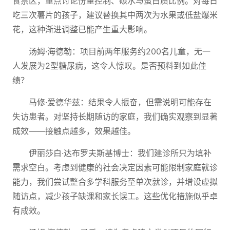
食禁区，重点讨论份量控制、碳水与蛋白质比例。对每日
吃三次薯片的孩子，建议替换其中两次为水果或低盐爆米
花，这种渐进调整已能产生重大影响。
汤姆·海德勒：项目前两年服务约200名儿童，无一
人发展为2型糖尿病，这令人惊叹。是否预料到如此佳
绩？
马修·爱德华兹：结果令人振奋，但需说明可能存在
失访患者。对坚持长期随访的家庭，我们确实观察到显著
成效——接触点越多，效果越佳。
伊丽莎白·达布罗夫斯基博士：我们建诊所只为填补
需求空白。考虑到健康的社会决定因素可能限制家庭就诊
能力，我们尝试整合多学科服务至单次就诊，并增设虚拟
随访点，减少孩子缺课和家长误工。这些优化措施似乎卓
有成效。