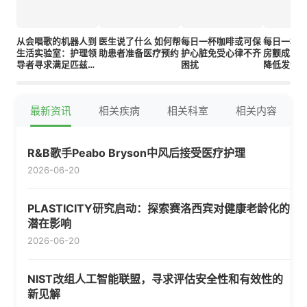
从会唱歌的机器人到
医生说了什么 如何帮
每日一杯咖啡或可保
每日一杯
生活实验室：护理领
助患者准备医疗预约
护心脏免受心律不齐
房颤成人
导者寻求满足匹兹堡
困扰
降低发作
老年人需求的解决方
案
最新资讯
相关疾病
相关科室
相关内容
R&B歌手Peabo Bryson中风后接受医疗护理
2026-06-20
PLASTICITY研究启动：探索赛洛西宾对健康老龄化的
潜在影响
2026-06-20
NIST改组人工智能联盟，寻求评估安全性和有效性的
新见解