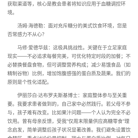
获取渠道等，核心是教会患者将知识应用于血糖调控环
境。
汤姆·海德勒：面对充斥糖分的美式饮食环境，您是
否常感力不从心？
马修·爱德华兹：这极具挑战性。关键在于立足家庭
现实——不必追求每餐完美，可优化特定时段的加餐；不
必替换餐盘食物，但可调整营养构成；减少易饿食品（如
精制谷物）比例，增加饱腹感强的蛋白质及蔬果。我们的
原则是个性化适配。
伊丽莎白·达布罗夫斯基博士：家庭整体参与至关重
要。我要求患者做到的，自己家中必然践行。若父母不参
与，孩子难有改变。比如果汁问题——个人认为完全不必
饮用。曾有母亲反馈，受我"仅周末限量供应高糖零食"理
念启发，简单调整后孩子状况显著改善。我们避免设置饮