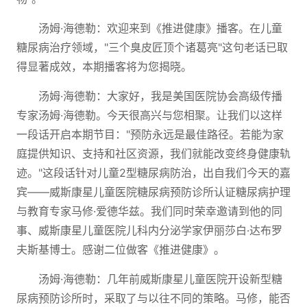
汤姆·海德勒：欢迎来到《推进健康》播客。在儿童
糖尿病治疗领域，"三个臭皮匠顶个诸葛亮"这句老话已取
得显著成效，本期播客将为您揭晓。
汤姆·海德勒：大家好，我是美国医院协会高级传播
专家汤姆·海德勒。今天很高兴与您相聚。让我们以这样
一段话开启本期节目："预防永远是最佳路径。若能为家
庭提供知识、支持和社区资源，我们就能改变终身健康轨
迹。"这段话针对儿童2型糖尿病防治，出自我们今天的嘉
宾——威斯康星儿童医院糖尿病预防诊所认证糖尿病护理
与教育专家马修·爱德华兹。我们同时荣幸邀请到他的同
事、威斯康星儿童医院儿科内分泌学家伊丽莎白·达布罗
夫斯基博士。感谢二位做客《推进健康》。
汤姆·海德勒：几年前威斯康星儿童医院开设新型糖
尿病预防诊所时，采取了与以往不同的策略。马修，能否