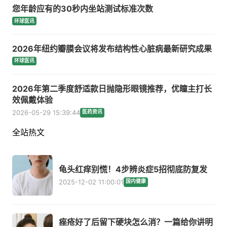
您年龄应有的30秒内坐站测试标准次数
环球医讯
2026年纽约瓣膜会议将发布结构性心脏病最新研究成果
环球医讯
2026年第二季度舒适款日抛隐形眼镜推荐，优瞳主打长
效佩戴体验
2026-05-29 15:39:44
医药资讯
全站热文
龟头红痒别慌！4步辨炎症5招彻底防复发
2025-12-02 11:00:01
国内健康
痤疮好了后留下硬块怎么消？一篇给你讲明