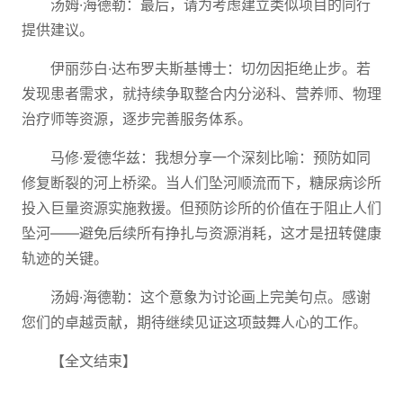
汤姆·海德勒：最后，请为考虑建立类似项目的同行
提供建议。
伊丽莎白·达布罗夫斯基博士：切勿因拒绝止步。若
发现患者需求，就持续争取整合内分泌科、营养师、物理
治疗师等资源，逐步完善服务体系。
马修·爱德华兹：我想分享一个深刻比喻：预防如同
修复断裂的河上桥梁。当人们坠河顺流而下，糖尿病诊所
投入巨量资源实施救援。但预防诊所的价值在于阻止人们
坠河——避免后续所有挣扎与资源消耗，这才是扭转健康
轨迹的关键。
汤姆·海德勒：这个意象为讨论画上完美句点。感谢
您们的卓越贡献，期待继续见证这项鼓舞人心的工作。
【全文结束】