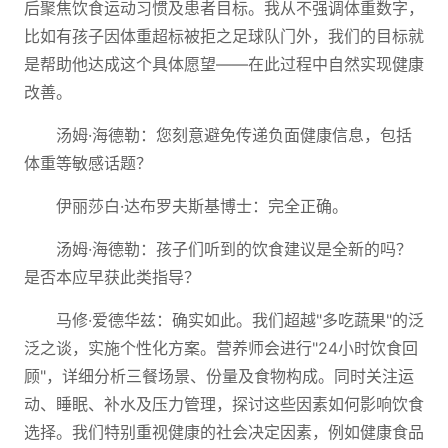
后聚焦饮食运动习惯及患者目标。我从不强调体重数字，
比如有孩子因体重超标被拒之足球队门外，我们的目标就
是帮助他达成这个具体愿望——在此过程中自然实现健康
改善。
汤姆·海德勒：您刻意避免传递负面健康信息，包括
体重等敏感话题？
伊丽莎白·达布罗夫斯基博士：完全正确。
汤姆·海德勒：孩子们听到的饮食建议是全新的吗？
是否本应早获此类指导？
马修·爱德华兹：确实如此。我们超越"多吃蔬果"的泛
泛之谈，实施个性化方案。营养师会进行"24小时饮食回
顾"，详细分析三餐场景、份量及食物构成。同时关注运
动、睡眠、补水及压力管理，探讨这些因素如何影响饮食
选择。我们特别重视健康的社会决定因素，例如健康食品