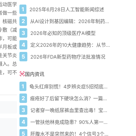
运动医学
1
2025年6月28日人工智能新闻综述
者做一些
2
从AI设计到基因编辑：2026年制药领域重大突破
、核磁共
冷敷（减
3
2026年必知的顶级医疗AI模型
作，可能
4
定义2026年的10大健康趋势：从节律健康到冷热交替疗法
半月板或
性关节炎
5
2026年FDA新型药物疗法批准情况
摄入。总
性，可不
国内资讯
1
龟头红痒别慌！4步辨炎症5招彻底防复发
2
痤疮好了后留下硬块怎么消？一篇给你讲明白！
3
记者穿一晚纸尿裤血里查出毒！宝宝血液浓度竟是成人的5倍？
4
一管扶他林竟成隐患？90%人第一步就错了！
5
肝腹水不是突然来的！4个信号3个管理要点别等肚子鼓起来