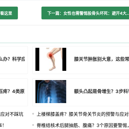
看这里
下一篇：女性也需警惕股骨头坏死：避开4大诱因
么办？科学应对指南助你缓解症状
膝关节肿胀别大意，这些
压疼？4类原因+科学应对，避免后遗症
额头凸起是骨增生？3步科
学应对不踩坑
上楼梯膝盖疼？膝关节骨关节炎的预警与应对
事！
脊椎结核术后腿抽筋、腹痛？3个原因要警惕