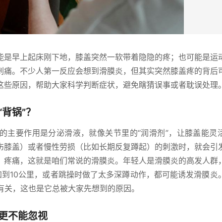
能是早上起床刚下地，膝盖突然一软带着隐隐的疼；也可能是运
刺痛。不少人第一反应会想到滑膜炎，但其实突然膝盖疼的背后
这些原因，帮助大家科学判断症状，避免瞎猜误事或者耽误处理
背锅”？
的主要作用是分泌滑液，就像关节里的“润滑剂”，让膝盖能灵
伤膝盖）或者慢性劳损（比如长期反复蹲起）的刺激时，就会引
、疼痛，这就是咱们常说的滑膜炎。年轻人是滑膜炎的高发人群
加到10公里，或者跳操时做了太多深蹲动作，都可能诱发滑膜炎
炎有关，这也是它总被大家先想到的原因。
更不能忽视