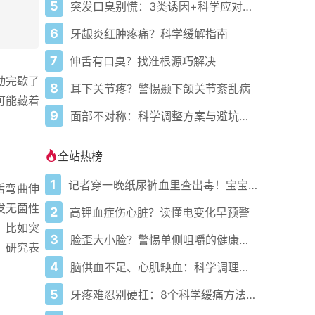
5
突发口臭别慌：3类诱因+科学应对方案
6
牙龈炎红肿疼痛？科学缓解指南
7
伸舌有口臭？找准根源巧解决
动完歇了
8
耳下关节疼？警惕颞下颌关节紊乱病
可能藏着
9
面部不对称：科学调整方案与避坑指南
。
全站热榜
1
记者穿一晚纸尿裤血里查出毒！宝宝血液浓度竟是成人的5倍？
活弯曲伸
发无菌性
2
高钾血症伤心脏？读懂电变化早预警
，比如突
3
脸歪大小脸？警惕单侧咀嚼的健康陷阱
。研究表
4
脑供血不足、心肌缺血：科学调理全攻略
5
牙疼难忍别硬扛：8个科学缓痛方法收好