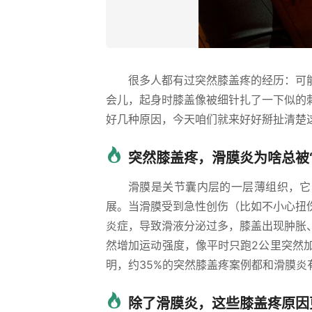
很多人都有过突然膝盖疼的经历：可
会儿，起身时膝盖像被细针扎了一下似的
好几种原因，今天咱们就来好好掰扯清楚
突然膝盖疼，滑膜炎为啥总被“
滑膜是关节囊内层的一层薄组织，它
展。当滑膜受到急性创伤（比如不小心扭
炎症，导致滑液分泌过多，膝盖出现肿胀
然增加运动强度，像平时只跑2公里突然
明，约35%的突然膝盖疼案例都和滑膜
除了滑膜炎，这些膝盖疼原因