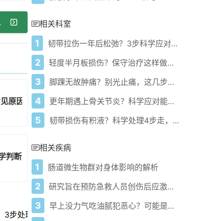
，护好髋关节
相关科室
1
韧带拉伤一年后松弛？3步科学应对不踩坑
2
轻度半月板损伤？保守治疗这样做才有效
3
脚踝无故肿痛？别光止痛，这几步才是关键！
4
常见原因你要知道
更年期遇上骨关节炎？科学应对能少遭罪！
5
韧带损伤有积液？科学处理4步走，帮你科学康复
相关疾病
学判断，帮你不慌
1
肠道微生物群对身体影响的解析
2
研究旨在预防急救人员创伤后应激障碍
3
早上没力气吃油腻犯恶心？可能是肝炎在喊救命
，3步处理更稳妥