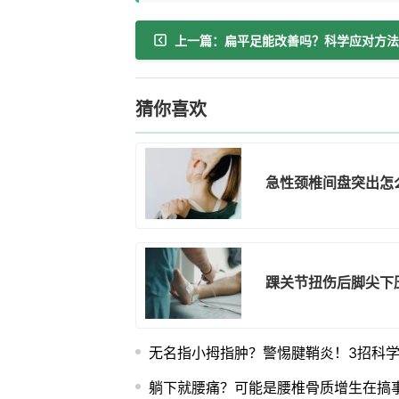
上一篇：扁平足能改善吗？科学应对方法
猜你喜欢
急性颈椎间盘突出怎
踝关节扭伤后脚尖下
无名指小拇指肿？警惕腱鞘炎！3招科
躺下就腰痛？可能是腰椎骨质增生在搞