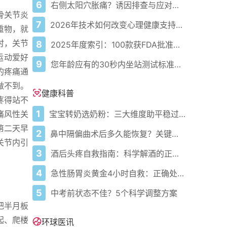
6
右侧太阳穴胀痛？诱因排查与应对指南
骨关节炎
7
2026年技术如何改变心理健康支持的获取方式
重物，就
时，关节
8
2025年度索引：100款获FDA批准的AI驱动医疗设备
运动爱好
9
您年龄应有的30秒内坐站测试标准次数
的疼痛通
做不到。
健康科普
疼得站不
1
宝宝转奶选奶粉：三大维度助平稳过渡
痛风性关
第二天早
2
鼻中隔偏曲术后多久能恢复？关键看这几点
关节内引
3
酒后头疼自救指南：科学解酒的正确打开方式
4
急性肠胃炎黄金4小时自救：正确处置与误区避坑关键
5
中考前状态不佳？5个科学调整方案
把半月板
起、爬楼
环球医讯