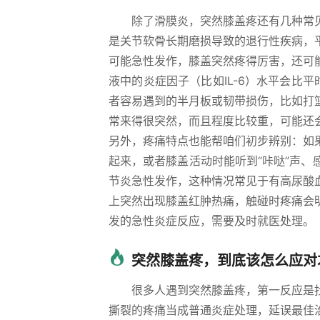
除了滑膜炎，突然膝盖疼还有几种常
是关节软骨长期磨损导致的退行性疾病，
可能急性发作，膝盖突然疼得厉害，还可
液中的炎症因子（比如IL-6）水平会比
者容易遇到的半月板或韧带损伤，比如打
常来得很突然，而且程度比较重，可能还
另外，疼痛特点也能帮咱们初步辨别：如
起来，或者膝盖活动时能听到“咔哒”声
节炎急性发作，这种情况常见于有高尿酸
上突然出现膝盖红肿热痛，触碰时疼痛会
发的急性炎症反应，需要及时就医处理。
突然膝盖疼，到底该怎么应对
很多人遇到突然膝盖疼，第一反应是
撕裂的疼痛当成普通炎症处理，延误最佳