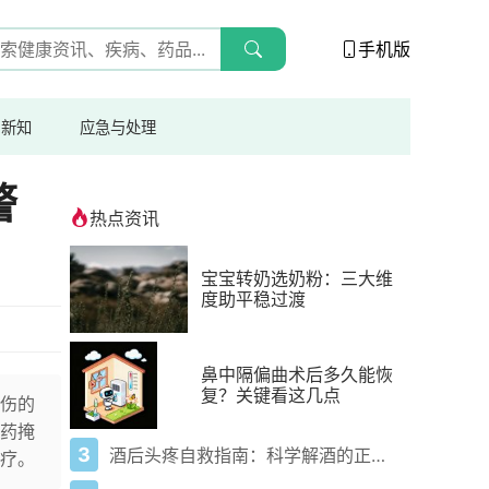
手机版
与新知
应急与处理
警
热点资讯
宝宝转奶选奶粉：三大维
度助平稳过渡
鼻中隔偏曲术后多久能恢
复？关键看这几点
伤的
药掩
3
酒后头疼自救指南：科学解酒的正确打开方式
疗。