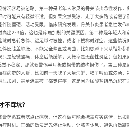
见情况容易被忽略。第一种是老年人常见的骨关节炎急性发作，
平时可能只有轻微不适，但如果突然受凉、走了太多路或者搬了
能伴随僵硬、活动受限。临床研究发现，骨关节炎患者急性发作
平时高出2-3倍，这也是疼痛加剧的关键原因。第二种是年轻人和
篮球时急转急停、踢足球时被撞，或者下楼梯时踩空，这些情况
会伴随膝盖肿胀、不能完全伸直或弯曲，比如想蹲下来系鞋带都
果只是轻微酸痛，休息后能缓解，大概率是无菌性炎症；但如果
、感觉不稳定，那就要警惕半月板或韧带的结构损伤了。第三种是
血症病史的人群，比如前一天吃了大量海鲜、喝了啤酒或浓汤，
明显加剧，甚至连盖被子都觉得疼，这是因为尿酸盐结晶沉积在
才不踩坑？
找膏药贴或者吃点止痛药，但这样做可能会掩盖真实病情，比如
治疗时机。正确的做法是先停止活动，让膝盖休息，避免再做蹲