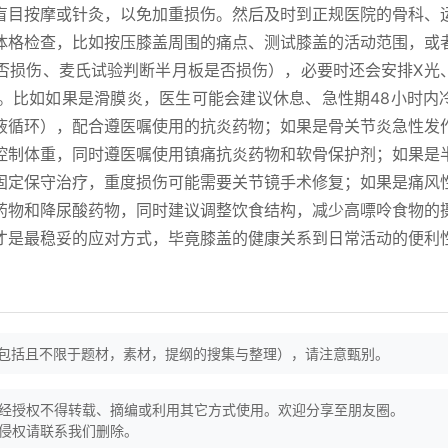
盲目按摩或针灸，以免加重损伤。然后及时到正规医院的骨科、
体格检查，比如按压膝盖周围的痛点、测试膝盖的活动范围，或
否损伤、麦氏试验判断半月板是否损伤），必要时还会安排X光
。比如如果是滑膜炎，医生可能会建议休息、急性期48小时内
液循环），配合遵医嘱使用的抗炎药物；如果是骨关节炎急性发
控制体重，同时遵医嘱使用镇痛抗炎药物和软骨保护剂；如果是
固定保守治疗，重度损伤可能需要关节镜手术修复；如果是痛风
药物和降尿酸药物，同时建议调整饮食结构，减少高嘌呤食物的
才是最稳妥的应对方式，毕竟膝盖的健康关系到日常活动的便利
（包括且不限于题材，素材，提纲的搜集与整理），请注意甄别。
经授权不得转载、摘编或利用其它方式使用。欢迎分享至朋友圈。
侵权请联系我们删除。