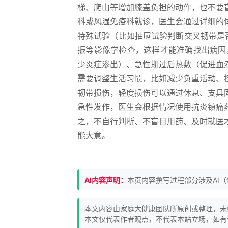
梯、爬山等增加膝盖负担的动作，也不要
科或风湿免疫科就诊，医生会通过详细的
特殊试验（比如抽屉试验判断交叉韧带是
振等影像学检查，这样才能准确找出病因
少炎症渗出）、急性期过后热敷（促进血
需要调整生活习惯，比如减少负重活动、
韧带损伤，轻度损伤可以通过休息、支具
急性发作，医生会根据情况使用抗炎镇痛
之，不自行判断、不盲目用药、及时就医
能大意。
AI内容声明：
本页内容撰写过程部分涉及AI
本文内容由家庭大健康团队所原创或整理，未
本文仅代表作者观点，不代表本站立场，如有