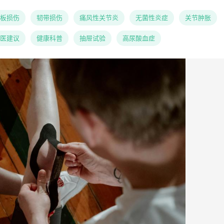
板损伤
韧带损伤
痛风性关节炎
无菌性炎症
关节肿胀
医建议
健康科普
抽屉试验
高尿酸血症