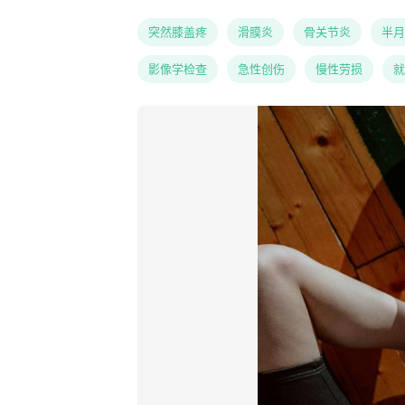
突然膝盖疼
滑膜炎
骨关节炎
半月
影像学检查
急性创伤
慢性劳损
就