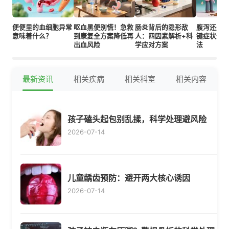
便便里的血细胞异常
呕血黑便别慌！急救
肠炎背后的隐形敌
腹泻还是
意味着什么？
到康复全方案降低再
人：四因素解析+科
键症状速
出血风险
学应对方案
法
最新资讯
相关疾病
相关科室
相关内容
孩子磕头起包别乱揉，科学处理避风险
2026-07-14
儿童龋齿预防：避开两大核心诱因
2026-07-14