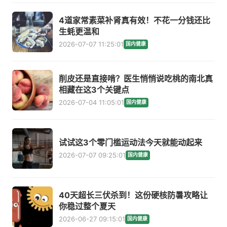
4道家常素菜补肾真有效！不花一分钱还比
生蚝更温和
2026-07-07 11:25:01
国内健康
削皮还是直接啃？医生悄悄说吃桃的南北真
相藏在这3个关键点
2026-07-04 11:05:01
国内健康
试试这3个零门槛运动法今天就能动起来
2026-07-07 09:25:01
国内健康
40天超长三伏杀到！这份硬核防暑攻略让
你稳过整个夏天
2026-06-27 09:15:01
国内健康