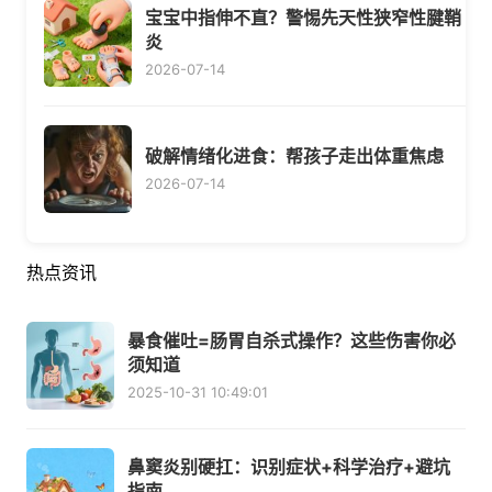
宝宝中指伸不直？警惕先天性狭窄性腱鞘
炎
2026-07-14
破解情绪化进食：帮孩子走出体重焦虑
2026-07-14
热点资讯
暴食催吐=肠胃自杀式操作？这些伤害你必
须知道
2025-10-31 10:49:01
鼻窦炎别硬扛：识别症状+科学治疗+避坑
指南