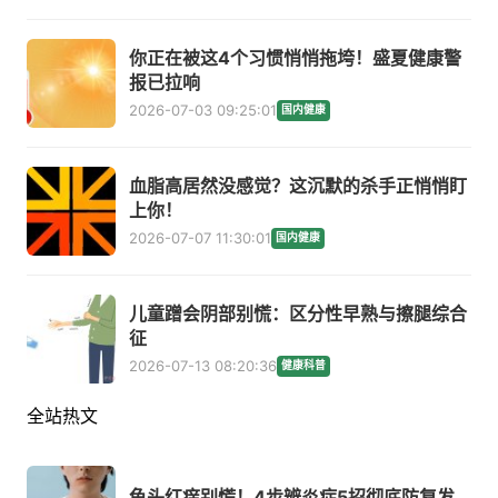
你正在被这4个习惯悄悄拖垮！盛夏健康警
报已拉响
2026-07-03 09:25:01
国内健康
血脂高居然没感觉？这沉默的杀手正悄悄盯
上你！
2026-07-07 11:30:01
国内健康
儿童蹭会阴部别慌：区分性早熟与擦腿综合
征
2026-07-13 08:20:36
健康科普
全站热文
龟头红痒别慌！4步辨炎症5招彻底防复发