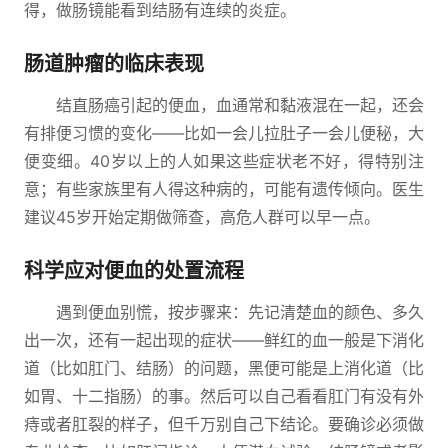
得，做肠镜能看到结肠有连续的炎症。
肠道肿瘤的临床表现
结直肠癌引起的便血，血通常和黏液混在一起，还会
有排便习惯的变化——比如一会儿拉肚子一会儿便秘，大
便变细。40岁以上的人如果这些症状老不好，得特别注
意；有些家族里有人得这种病的，可能有遗传倾向。医生
建议45岁开始定期做筛查，高危人群可以早一点。
科学应对便血的处置流程
遇到便血别慌，按步骤来：先记清楚血的颜色、多久
出一次，还有一起出现的症状——鲜红的血一般是下消化
道（比如肛门、结肠）的问题，黑便可能是上消化道（比
如胃、十二指肠）的事。然后可以自己看看肛门有没有外
痔或者肛裂的样子，但千万别自己下结论。要确诊必须做