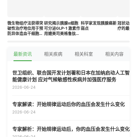
微生物组疗法获得突
研究揭示胰腺α细胞
科学家发现胰腺癌新
冠状动脉
破性治疗地位用于预
可分泌GLP-1 激素作
弱点
疗的最新
防异体造血干细胞移
用媲美司美格鲁肽类
植中的血流感染
药物
最新资讯
相关疾病
相关科室
相关内容
世卫组织、联合国开发计划署和日本在加纳启动人工智
能健康计划 应对气候敏感性疾病并加强医疗服务
2026-06-24
专家解读：开始规律运动后你的血压会发生什么变化
2026-06-24
专家解析：开始规律运动后，你的血压会发生什么变化
2026-06-24