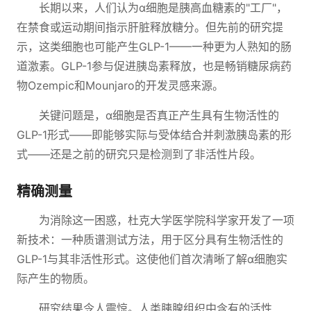
长期以来，人们认为α细胞是胰高血糖素的"工厂"，
在禁食或运动期间指示肝脏释放糖分。但先前的研究提
示，这类细胞也可能产生GLP-1——一种更为人熟知的肠
道激素。GLP-1参与促进胰岛素释放，也是畅销糖尿病药
物Ozempic和Mounjaro的开发灵感来源。
关键问题是，α细胞是否真正产生具有生物活性的
GLP-1形式——即能够实际与受体结合并刺激胰岛素的形
式——还是之前的研究只是检测到了非活性片段。
精确测量
为消除这一困惑，杜克大学医学院科学家开发了一项
新技术：一种质谱测试方法，用于区分具有生物活性的
GLP-1与其非活性形式。这使他们首次清晰了解α细胞实
际产生的物质。
研究结果令人震惊。人类胰腺组织中含有的活性