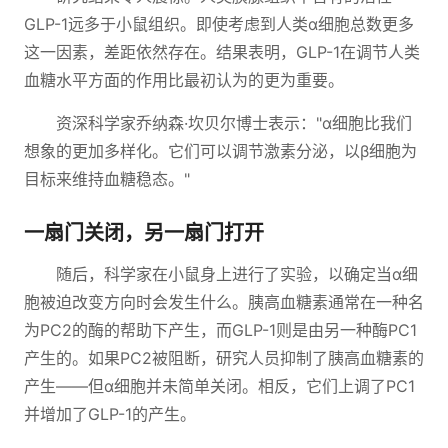
GLP-1远多于小鼠组织。即使考虑到人类α细胞总数更多
这一因素，差距依然存在。结果表明，GLP-1在调节人类
血糖水平方面的作用比最初认为的更为重要。
资深科学家乔纳森·坎贝尔博士表示："α细胞比我们
想象的更加多样化。它们可以调节激素分泌，以β细胞为
目标来维持血糖稳态。"
一扇门关闭，另一扇门打开
随后，科学家在小鼠身上进行了实验，以确定当α细
胞被迫改变方向时会发生什么。胰高血糖素通常在一种名
为PC2的酶的帮助下产生，而GLP-1则是由另一种酶PC1
产生的。如果PC2被阻断，研究人员抑制了胰高血糖素的
产生——但α细胞并未简单关闭。相反，它们上调了PC1
并增加了GLP-1的产生。