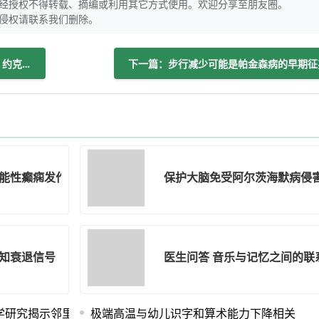
经授权不得转载、摘编或利用其它方式使用。欢迎分享至朋友圈。
侵权请联系我们删除。
上一篇：舞蹈有效对抗帕金森病认知衰退 约克大学研究发现
下一篇：步行减少可能是帕金森病的早期征
能性癫痫发作治疗新指南
保护大脑免受阿尔茨海默病侵
知衰退信号
医生问答 音乐与记忆之间的联
学研究揭示邻里关系对大脑健康的影响
极端高温与幼儿识字和算术能力下降相关