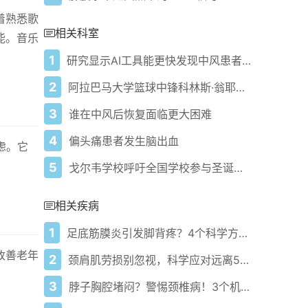
着熟悉歌
相关科室
能。音乐
1
研究显示AI工具能更快发现中风患者致命血栓
2
阿拉巴马大学篮球中锋科林斯·翁耶伊卡医疗状况披露
3
谁在中风后恢复面临更大困难
4
偏头痛患者发生脑出血
虑。它
5
戈尔韦学校呼吁全国学校参与圣诞毛衣日援助脑损伤学生
相关疾病
1
足底筋膜炎引发脚背疼？4个科学方法帮你缓解不适
改善老年
2
颈肩肌劳损别忽视，科学应对远离5大健康危害
3
脖子胸腔堵闷？警惕颈椎病！3个机制+正确应对指南