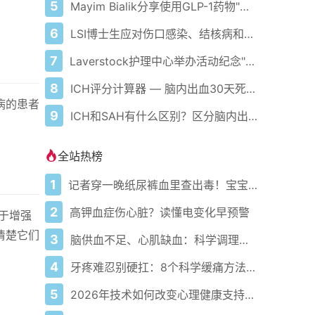
5
Mayim Bialik分享使用GLP-1药物"噩梦"经历 包括"爆炸性腹泻"等严重副作用
6
LSI博士生应对伤口感染、结核病和癌症挑战
7
Laverstock护理中心举办活动纪念"痴呆症行动周"
8
ICH评分计算器 — 脑内出血30天死亡率评估
病的患者
9
ICH和SAH有什么区别？区分脑内出血与蛛网膜下腔出血
全站热榜
1
记者穿一晚纸尿裤血里查出毒！宝宝血液浓度竟是成人的5倍？
2
高钾血症伤心脏？读懂电变化早预警
于增强
清楚它们
3
脑供血不足、心肌缺血：科学调理全攻略
4
牙疼难忍别硬扛：8个科学缓痛方法收好
5
2026年技术如何改变心理健康支持的获取方式