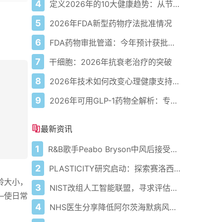
4
定义2026年的10大健康趋势：从节律健康到冷热交替疗法
5
2026年FDA新型药物疗法批准情况
6
FDA药物审批管道：今年预计获批的关键新疗法
7
干细胞：2026年抗衰老治疗的突破
8
2026年技术如何改变心理健康支持的获取方式
9
2026年可用GLP-1药物全解析：专家指南
最新资讯
1
R&B歌手Peabo Bryson中风后接受医疗护理
2
PLASTICITY研究启动：探索赛洛西宾对健康老龄化的潜在影响
龄大小，
3
NIST改组人工智能联盟，寻求评估安全性和有效性的新见解
—使日常
4
NHS医生分享降低阿尔茨海默病风险方法 乔恩·雪诺确诊患病