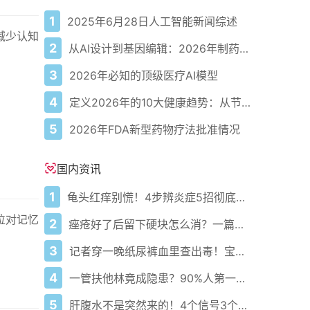
1
2025年6月28日人工智能新闻综述
减少认知
2
从AI设计到基因编辑：2026年制药领域重大突破
3
2026年必知的顶级医疗AI模型
4
定义2026年的10大健康趋势：从节律健康到冷热交替疗法
5
2026年FDA新型药物疗法批准情况
国内资讯
1
龟头红痒别慌！4步辨炎症5招彻底防复发
位对记忆
2
痤疮好了后留下硬块怎么消？一篇给你讲明白！
3
记者穿一晚纸尿裤血里查出毒！宝宝血液浓度竟是成人的5倍？
4
一管扶他林竟成隐患？90%人第一步就错了！
5
肝腹水不是突然来的！4个信号3个管理要点别等肚子鼓起来