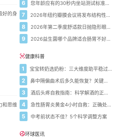
6
您年龄应有的30秒内坐站测试标准次数
极好的身
7
2026年纽约瓣膜会议将发布结构性心脏病最新研究成果
8
2026年第二季度舒适款日抛隐形眼镜推荐，优瞳主打长效佩戴体验
9
2026益生菌哪个品牌适合肠胃不好的人，常年饱受肠胃病痛看过来，梳理实用十大品牌
健康科普
1
宝宝转奶选奶粉：三大维度助平稳过渡
2
鼻中隔偏曲术后多久能恢复？关键看这几点
3
酒后头疼自救指南：科学解酒的正确打开方式
4
急性肠胃炎黄金4小时自救：正确处置与误区避坑关键
力和思维
5
中考前状态不佳？5个科学调整方案
环球医讯