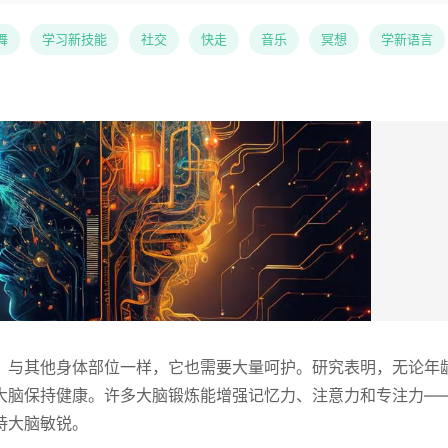
舞
学习新技能
社交
快走
音乐
冥想
学新语言
，与其他身体部位一样，它也需要大量呵护。研究表明，无论年
大脑保持健康。许多大脑锻炼能增强记忆力、注意力和专注力—
持大脑敏锐。