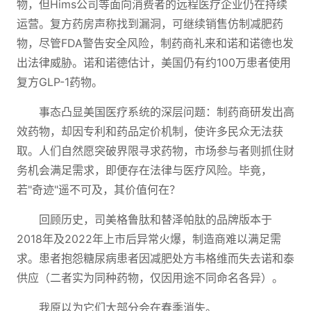
物，但Hims公司等面向消费者的远程医疗企业仍在持续
运营。复方药房声称找到漏洞，可继续销售仿制减肥药
物，尽管FDA警告安全风险，制药商礼来和诺和诺德也发
出法律威胁。诺和诺德估计，美国仍有约100万患者使用
复方GLP-1药物。
事态凸显美国医疗系统的深层问题：制药商研发出高
效药物，却因专利和药品定价机制，使许多民众无法获
取。人们自然愿突破界限寻求药物，市场参与者则抓住财
务机会满足需求，即便存在法律与医疗风险。毕竟，
若"奇迹"遥不可及，其价值何在？
回顾历史，司美格鲁肽和替泽帕肽的品牌版本于
2018年及2022年上市后异常火爆，制造商难以满足需
求。患者抱怨糖尿病患者因减肥处方韦格维而失去诺和泰
供应（二者实为同种药物，仅因用途不同命名各异）。
我原以为它们大部分会在春季消失。