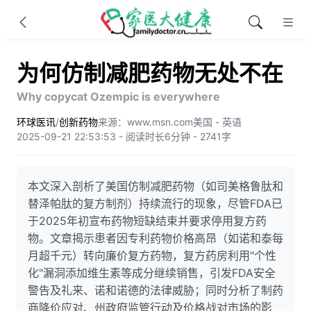
为何仿制减肥药物无处不在
Why copycat Ozempic is everywhere
环球医讯
/
创新药物
来源：www.msn.com
美国 - 英语
2025-09-21 22:53:53 - 阅读时长6分钟 - 2741字
本文深入剖析了美国仿制减肥药物（如司美格鲁肽和
替泽帕肽的复方制剂）持续流行的现象，尽管FDA已
于2025年初宣布药物短缺结束并要求停用复方药
物。文章揭示患者因专利药物价格高昂（如诺和泰每
月超千元）转向廉价复方药物，复方药房利用"个性
化"漏洞添加维生素等成分继续销售，引发FDA安全
警告及礼来、诺和诺德的法律威胁；同时分析了制药
商降价应对、州政府监管行动及价格战对市场的影