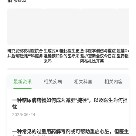
猜你喜欢
研究发现农村医院合
生成式AI能比医生更
急诊医学创伤与重症
超越Ozem
并后常取消产科服务
准确预知你的医疗未
监护更新会议今日在
型药物助
来吗
阿布扎比开幕
最新资讯
相关疾病
相关科室
相关内容
一种糖尿病药物如何成为减肥"捷径"，以及医生为何担
忧
2026-06-24
一种常见的过量用药解毒剂或可帮助重启心脏，但医生