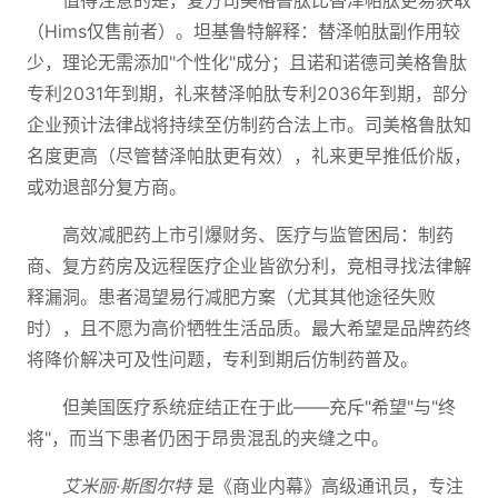
值得注意的是，复方司美格鲁肽比替泽帕肽更易获取
（Hims仅售前者）。坦基鲁特解释：替泽帕肽副作用较
少，理论无需添加"个性化"成分；且诺和诺德司美格鲁肽
专利2031年到期，礼来替泽帕肽专利2036年到期，部分
企业预计法律战将持续至仿制药合法上市。司美格鲁肽知
名度更高（尽管替泽帕肽更有效），礼来更早推低价版，
或劝退部分复方商。
高效减肥药上市引爆财务、医疗与监管困局：制药
商、复方药房及远程医疗企业皆欲分利，竞相寻找法律解
释漏洞。患者渴望易行减肥方案（尤其其他途径失败
时），且不愿为高价牺牲生活品质。最大希望是品牌药终
将降价解决可及性问题，专利到期后仿制药普及。
但美国医疗系统症结正在于此——充斥"希望"与"终
将"，而当下患者仍困于昂贵混乱的夹缝之中。
艾米丽·斯图尔特
是《商业内幕》高级通讯员，专注