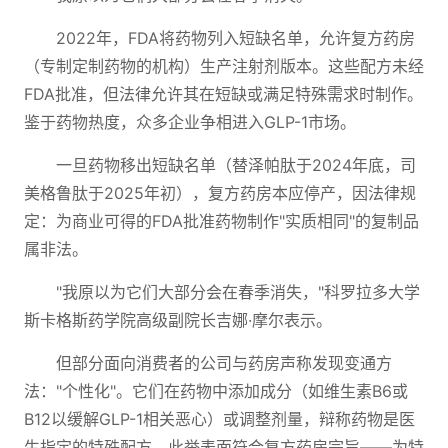
2022年，FDA将药物列入短缺名单，允许复方药房
（专制定制药物的机构）生产注射剂版本。这些配方未经
FDA批准，但法律允许其在短缺或满足特殊需求时制作。
鉴于药物热度，众多企业争相进入GLP-1市场。
一旦药物移出短缺名单（替泽帕肽于2024年底，司
美格鲁肽于2025年初），复方药房本应停产，因法律规
定：为商业可得的FDA批准药物制作"实质相同"的复制品
属非法。
"我原以为它们大部分会在春季消失，"科罗拉多大学
斯卡格斯药学院高级副院长吉娜·摩尔表示。
但部分面向消费者的公司与药房声称发现变通方
法："个性化"。它们在药物中添加成分（如维生素B6或
B12以缓解GLP-1相关恶心）或调整剂量，辩称药物是医
生指定的特殊配方。此举表面符合复方药房宗旨——为特