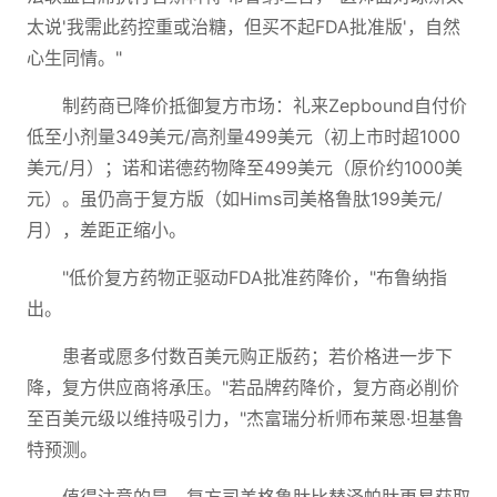
太说'我需此药控重或治糖，但买不起FDA批准版'，自然
心生同情。"
制药商已降价抵御复方市场：礼来Zepbound自付价
低至小剂量349美元/高剂量499美元（初上市时超1000
美元/月）；诺和诺德药物降至499美元（原价约1000美
元）。虽仍高于复方版（如Hims司美格鲁肽199美元/
月），差距正缩小。
"低价复方药物正驱动FDA批准药降价，"布鲁纳指
出。
患者或愿多付数百美元购正版药；若价格进一步下
降，复方供应商将承压。"若品牌药降价，复方商必削价
至百美元级以维持吸引力，"杰富瑞分析师布莱恩·坦基鲁
特预测。