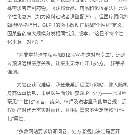
殊需求者定制药物。《联邦食品、药品和化妆品法》允许
个性化复方（如为染料过敏者调整配方），但医疗顾问约
翰·赫蒂格指出：GLP-1的微小改动正挑战"个性化"定义，
因某些药房大规模分发相同"定制"版本，"这已不符个性
化本意，对吗？"
"并非拿替泽帕肽添加B12后宣称'这对您专属'，还通
过预设远程医疗关系，让医生无休止开出处方，"赫蒂格
强调。
为验证获取难度，我登录某远程医疗网站，输入随机
身高体重信息，未经医生面诊即获GLP-1处方——此过程
毫无"个性化"可言。药房、律师及说客坚称此举合规：远
程医疗时代无需实时面诊，且相同需求不否定药物"个性
化"属性。
"多数网站要求填写问卷，处方者据此决定是否开