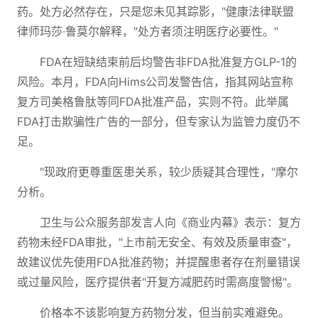
药。处方必然存在，只是您未见其踪影，"健康法律联盟
律师玛莎·鲁莫尔解释，"处方者须注明医疗必要性。"
FDA在短缺结束前后均警告非FDA批准复方GLP-1的
风险。本月，FDA向Hims公司发警告信，指其网站宣称
复方司美格鲁肽等同FDA批准产品，实则不符。此举属
FDA打击欺骗性广告的一部分，但专家认为监管力度仍不
足。
"现政府更尊重医患关系，较少质疑其合理性，"摩尔
分析。
卫生与公众服务部发言人向《商业内幕》表示：复方
药物未经FDA审批，"上市前无安全、有效及质量审查"，
故建议优先使用FDA批准药物；并提醒患者存在剂量错误
或过量风险，医疗提供者"开复方减肥药时需高度警惕"。
价格本不该影响复方药物分发，但当前实难避免。