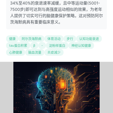
34%至40%的衰退速率减缓，且中等运动量(5001-
7500步)即可达到与高强度运动相似的效果，为老年
人提供了切实可行的脑健康保护策略，这对预防阿尔
茨海默病具有重要临床意义。
健康
阿尔茨海默病
体育活动
步行
认知功能衰退
tau蛋白积累
β
-
淀粉样蛋白
神经认知健康
心肺健康
脑血流量
炎症减少