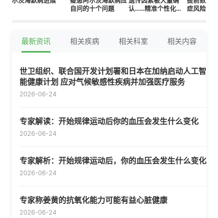
尔茨海默病进展
疑患阿尔茨海默病应
遗传因素被大量确
提前数十
自问的十个问题
认……精准个性化治
症风险
疗基础奠定
最新资讯
相关疾病
相关科室
相关内容
世卫组织、联合国开发计划署和日本在加纳启动人工智
能健康计划 应对气候敏感性疾病并加强医疗服务
2026-06-24
专家解读：开始规律运动后你的血压会发生什么变化
2026-06-24
专家解析：开始规律运动后，你的血压会发生什么变化
2026-06-24
专家称姜黄的抗氧化能力可能有益心脏健康
2026-06-24