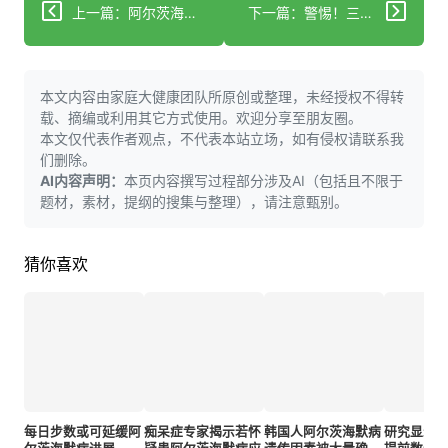
上一篇：阿尔茨海默病对身体的影响
下一篇：警惕！三种精神健康问题可能显著增加早发性阿尔茨海默病风险
本文内容由家庭大健康团队所原创或整理，未经授权不得转
载、摘编或利用其它方式使用。欢迎分享至朋友圈。
本文仅代表作者观点，不代表本站立场，如有侵权请联系我
们删除。
AI内容声明：
本页内容撰写过程部分涉及AI（包括且不限于
题材，素材，提纲的搜集与整理），请注意甄别。
猜你喜欢
每日步数或可延缓阿
痴呆症专家揭示若怀
韩国人阿尔茨海默病
研究显示