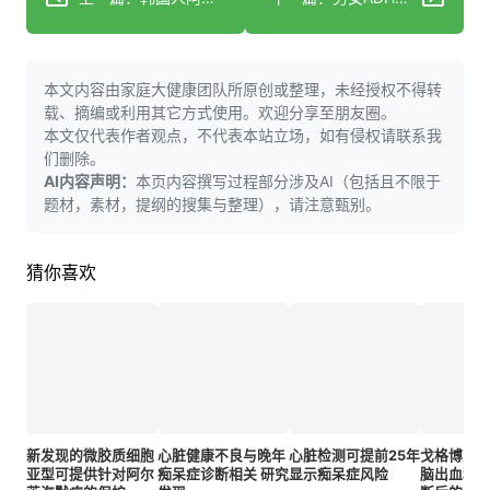
本文内容由家庭大健康团队所原创或整理，未经授权不得转
载、摘编或利用其它方式使用。欢迎分享至朋友圈。
本文仅代表作者观点，不代表本站立场，如有侵权请联系我
们删除。
AI内容声明：
本页内容撰写过程部分涉及AI（包括且不限于
题材，素材，提纲的搜集与整理），请注意甄别。
猜你喜欢
新发现的微胶质细胞
心脏健康不良与晚年
心脏检测可提前25年
戈格博克
亚型可提供针对阿尔
痴呆症诊断相关 研究
显示痴呆症风险
脑出血和