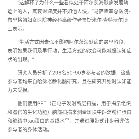
“这解释了为什么一些看似处于阿尔茨海默病发展轨
迹上的人，其衰退速度并不如他人快，”马萨诸塞总医院-
布里格姆妇女医院神经科高级作者贾斯米尔·查特沃尔博
士表示。
“生活方式因素似乎影响阿尔茨海默病的最早阶段，
表明如果我们及早行动，生活方式的改变可能减缓认知症
状的出现。”
研究人员分析了296名50-90岁参与者的数据，这些
参与者均来自哈佛老龄化脑研究，且在研究开始时认知能
力未受损。
他们使用PET（正电子发射断层扫描，用于揭示组织
和器官的生化功能）脑部扫描来测量斑块中β-淀粉样蛋白
和缠结中tau蛋白的基线水平，并通过腰带式计步器评估
参与者的身体活动。