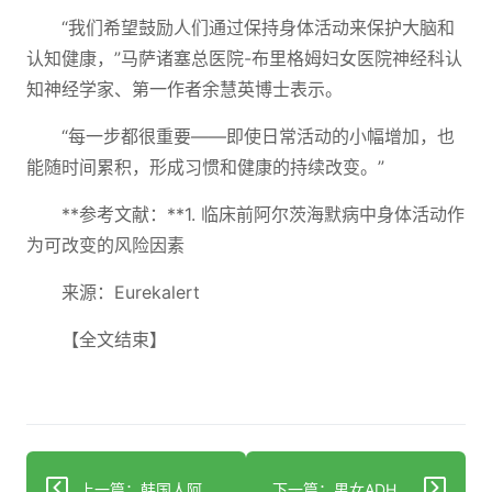
“我们希望鼓励人们通过保持身体活动来保护大脑和
认知健康，”马萨诸塞总医院-布里格姆妇女医院神经科认
知神经学家、第一作者余慧英博士表示。
“每一步都很重要——即使日常活动的小幅增加，也
能随时间累积，形成习惯和健康的持续改变。”
**参考文献：**1. 临床前阿尔茨海默病中身体活动作
为可改变的风险因素
来源：Eurekalert
【全文结束】
上一篇：韩国人阿尔茨海默病遗传因素被大量确认……精准个性化治疗基础奠定
下一篇：男女ADHD症状、诊断与治疗的关键差异