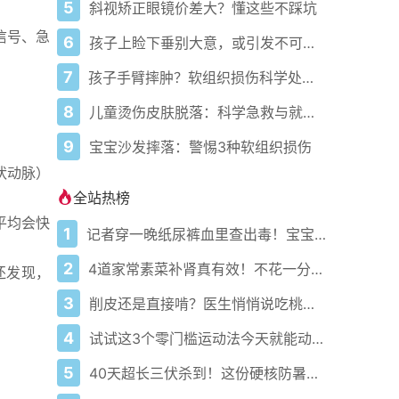
5
斜视矫正眼镜价差大？懂这些不踩坑
信号、急
6
孩子上睑下垂别大意，或引发不可逆弱视
7
孩子手臂摔肿？软组织损伤科学处理指南
8
儿童烫伤皮肤脱落：科学急救与就医指南
9
宝宝沙发摔落：警惕3种软组织损伤
状动脉）
全站热榜
平均会快
1
记者穿一晚纸尿裤血里查出毒！宝宝血液浓度竟是成人的5倍？
2
4道家常素菜补肾真有效！不花一分钱还比生蚝更温和
还发现，
3
削皮还是直接啃？医生悄悄说吃桃的南北真相藏在这3个关键点
4
试试这3个零门槛运动法今天就能动起来
5
40天超长三伏杀到！这份硬核防暑攻略让你稳过整个夏天