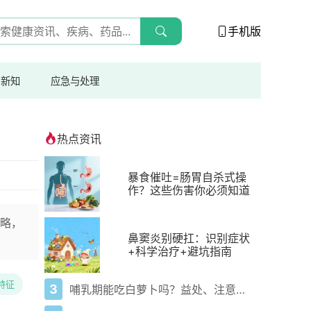
手机版
与新知
应急与处理
热点资讯
暴食催吐=肠胃自杀式操
作？这些伤害你必须知道
略，
鼻窦炎别硬扛：识别症状
+科学治疗+避坑指南
特征
3
哺乳期能吃白萝卜吗？益处、注意事项一次说清