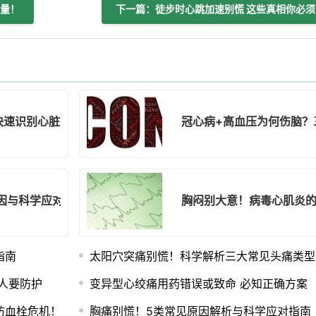
量！
下一
快速识别心脏风险
冠心病+高血压为何伤脑？
因与科学应对指南
胸闷别大意！病毒心肌炎
指南
太阳穴突痛别慌！科学解析三大常见头痛类型
人要防护
变异型心绞痛用药错误或致命 必知正确方案
防血栓危机！
胸痛别慌！5类常见原因解析与科学应对指南