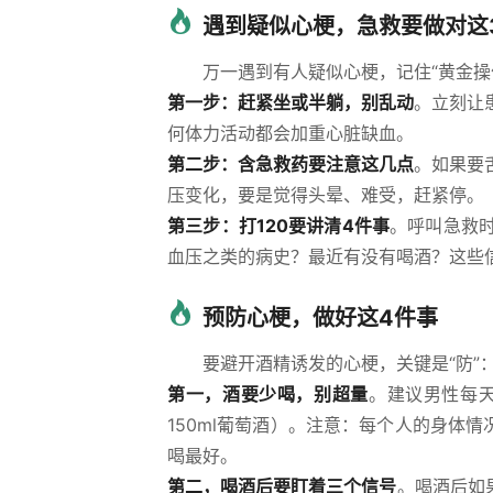
遇到疑似心梗，急救要做对这
万一遇到有人疑似心梗，记住“黄金操
第一步：赶紧坐或半躺，别乱动
。立刻让
何体力活动都会加重心脏缺血。
第二步：含急救药要注意这几点
。如果要
压变化，要是觉得头晕、难受，赶紧停。
第三步：打120要讲清4件事
。呼叫急救
血压之类的病史？最近有没有喝酒？这些
预防心梗，做好这4件事
要避开酒精诱发的心梗，关键是“防”
第一，酒要少喝，别超量
。建议男性每天
150ml葡萄酒）。注意：每个人的身体
喝最好。
第二，喝酒后要盯着三个信号
。喝酒后如