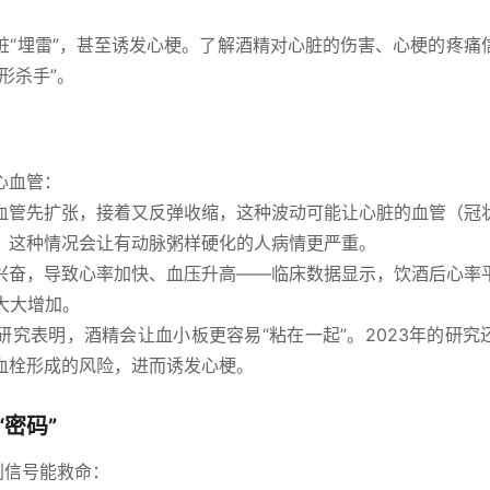
脏“埋雷”，甚至诱发心梗。了解酒精对心脏的伤害、心梗的疼痛
形杀手”。
心血管：
血管先扩张，接着又反弹收缩，这种波动可能让心脏的血管（冠
，这种情况会让有动脉粥样硬化的人病情更严重。
兴奋，导致心率加快、血压升高——临床数据显示，饮酒后心率
担大大增加。
研究表明，酒精会让血小板更容易“粘在一起”。2023年的研究
血栓形成的风险，进而诱发心梗。
密码”
别信号能救命：