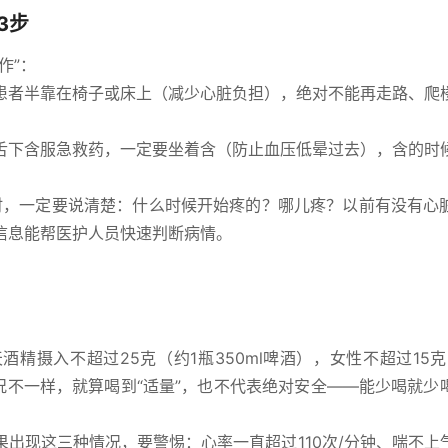
3步
作”：
患者半靠在椅子或床上（减少心脏负担），绝对不能再走路、爬
舌下含服急救药，一定要坐着含（防止血压低晕过去），含的时
时，一定要说清楚：什么时候开始疼的？哪儿疼？以前有没有心
信息能帮医护人员快速判断病情。
：
酒精摄入不超过25克（约1瓶350ml啤酒），女性不超过15克
情况不一样，就算喝到“适量”，也不代表绝对安全——能少喝就少
果出现这三种情况，要警惕：心率一直超过110次/分钟、喘不上