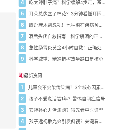
4
吃太辣肚子痛？科学缓解4步走，避免“辣出胃炎”
5
耳朵总像塞了棉花？3分钟看懂耳闷的真相与自救指南
6
脚趾麻木别忽视！七种潜在疾病预警，早干预避免恶化！
7
酒后头疼自救指南：科学解酒的正确打开方式
8
急性肠胃炎黄金4小时自救：正确处置与误区避坑关键
9
科学减重：精准把控热量缺口是核心
最新资讯
1
儿童会不会染传染病？3个核心因素说了算
2
孩子不爱说话超1年？警惕自闭症信号
3
安神补心丸治焦虑？得先看中医证型
4
孩子远视散光会引发斜视？关键看这两点