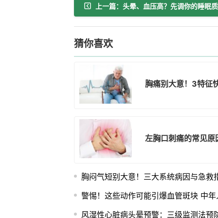
上一篇：头晕、血压高？先调你的睡眠质
猜你喜欢
胸痛别大意！3特征
左胸口刺痛的常见原
胸闷气短别大意！三大系统病因与急救
警惕！这些动作可能引爆血管斑块 中年
风湿性心脏病头晕预警：三级监测法预