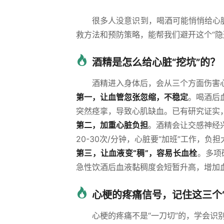
很多人没意识到，喝酒可能悄悄给心
救方法和预防策略，能帮我们避开这个“隐
酒精是怎么给心脏“挖坑”的？
酒精进入身体后，会从三个方面伤害
第一，让血管忽张忽缩，不稳定
。喝酒后
突然痉挛，导致心肌缺血。已有研究证实
第二，加重心脏负担
。酒精会让交感神经
20-30次/分钟，心脏要“加班”工作，负
第三，让血液变“稠”，容易长血栓
。多项
急性饮酒后血液黏稠度会短暂升高，增加
心梗的疼痛信号，记住这三个“
心梗的疼痛不是“一刀切”的，学会识