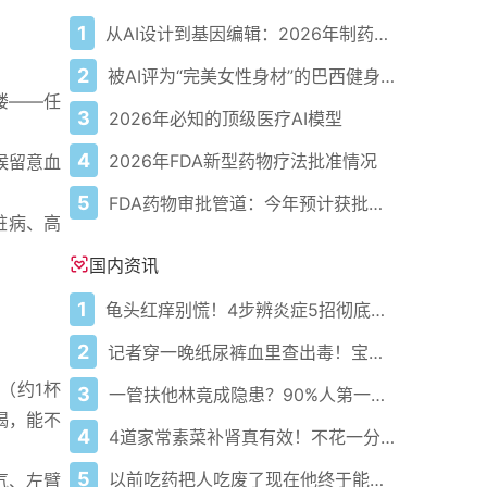
1
从AI设计到基因编辑：2026年制药领域重大突破
2
被AI评为“完美女性身材”的巴西健身模特
楼——任
3
2026年必知的顶级医疗AI模型
4
2026年FDA新型药物疗法批准情况
候留意血
5
FDA药物审批管道：今年预计获批的关键新疗法
脏病、高
国内资讯
1
龟头红痒别慌！4步辨炎症5招彻底防复发
2
记者穿一晚纸尿裤血里查出毒！宝宝血液浓度竟是成人的5倍？
（约1杯
3
一管扶他林竟成隐患？90%人第一步就错了！
喝，能不
4
4道家常素菜补肾真有效！不花一分钱还比生蚝更温和
5
以前吃药把人吃废了现在他终于能好起来了
气、左臂