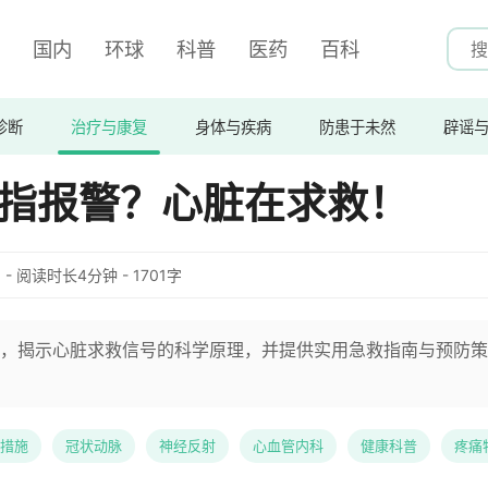
国内
环球
科普
医药
百科
诊断
治疗与康复
身体与疾病
防患于未然
辟谣
拇指报警？心脏在求救！
:28 - 阅读时长4分钟 - 1701字
，揭示心脏求救信号的科学原理，并提供实用急救指南与预防策
措施
冠状动脉
神经反射
心血管内科
健康科普
疼痛