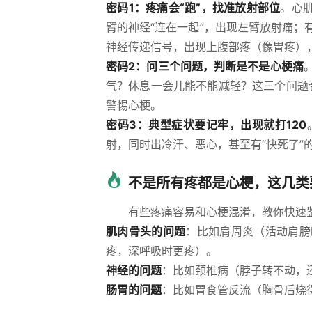
密码1：疼痛会“跑”，找准放射部位
。心
臂的神经“连在一起”，出现左臂放射痛；
神经传递信号，出现上腹部疼（像胃疼）
密码2：问三个问题，判断是不是心梗痛
气？休息一会儿能不能减轻？这三个问题合
警惕心梗。
密码3：典型症状要记牢，出现就打120
射，同时出冷汗、恶心，甚至有“快死了”
不是所有疼都是心梗，这几类
有些疼痛容易和心梗混淆，教你快速
肌肉骨头的问题
：比如肩周炎（活动肩膀
疼，深呼吸时更疼）。
神经的问题
：比如颈椎病（脖子转不动，
肠胃的问题
：比如胃食管反流（胸骨后烧