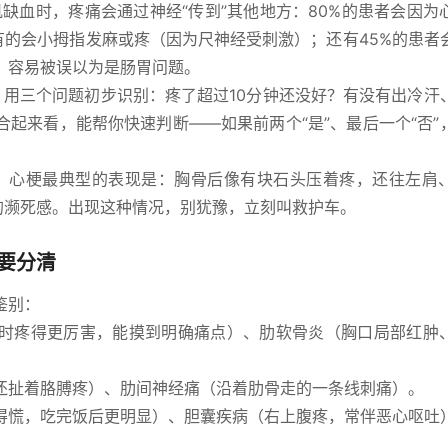
肌缺血时，疼痛会通过神经“传到”其他地方：80%的患者会因为
有的会小拇指发麻或疼（因为尺神经受刺激）；还有45%的患者
，容易被误以为是肠胃问题。
。用三个问题初步识别：疼了超过10分钟还没好？有没有出冷汗
起来看，能帮你快速判断——如果前两个“是”、最后一个“否”
。心梗最典型的表现是：胸骨后像有块石头压着疼，还往左肩
的濒死感。出现这种情况，别犹豫，立刻叫救护车。
要分清
鉴别：
时疼得更厉害，能摸到明确痛点）、肋软骨炎（胸口局部红肿
还扯着胳膊疼）、肋间神经痛（沿着肋骨走的一条线刺痛）。
得慌，吃完饭后更明显）、胆囊疾病（右上腹疼，常伴恶心呕吐