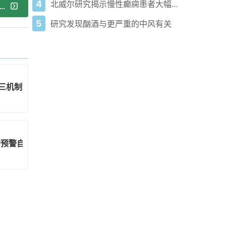
4
北威尔研究揭示慢性癫痫患者大幅减少癫痫发作的希望
篇：徒步时心跳加速别慌 这些真相你必须知道
5
研究发现酗酒与更严重的中风有关
三机制解析+五步急救方案
的预警自测指南