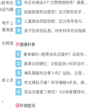
6
你正在被这4个习惯悄悄拖垮！盛夏健康警报已拉响
心脏和左
会因为膈
7
血脂高居然没感觉？这沉默的杀手正悄悄盯上你！
8
儿童蹭会阴部别慌：区分性早熟与擦腿综合征
、喘不上
，要高度
9
孩子坠床别乱抱，四步科学应对指南
、左臂放
健康科普
1
暴食催吐=肠胃自杀式操作？这些伤害你必须知道
2
鼻窦炎别硬扛：识别症状+科学治疗+避坑指南
3
哺乳期能吃白萝卜吗？益处、注意事项一次说清
、按上去
4
吃太辣肚子痛？科学缓解4步走，避免“辣出胃炎”
5
耳朵总像塞了棉花？3分钟看懂耳闷的真相与自救指南
）。
环球医讯