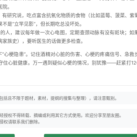
医院。
。有研究说，吃点富含抗氧化物质的食物（比如蓝莓、菠菜、紫
不是“立竿见影”，但长期吃总没坏处。
上的人，建议每年做一次心电图，定期查颈动脉有没有斑块；如
病家族史），要听医生的话做更多检查。
下“心梗隐患”。记住酒精对心脏的伤害、心梗的疼痛信号、急救
守住心脏健康。万一遇到疑似心梗的情况，别犹豫——赶紧打12
（包括且不限于题材，素材，提纲的搜集与整理），请注意甄别。
经授权不得转载、摘编或利用其它方式使用。欢迎分享至朋友圈。
侵权请联系我们删除。