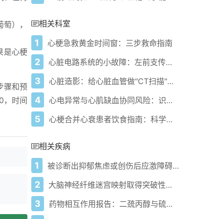
相关科室
葡萄），
1
心梗急救黄金时间窗：三步救命指南
果是心梗
2
心脏电路系统的小故障：左前支传导阻滞到底有多危险？
3
心脏造影：给心脏血管做"CT扫描"的金标准
步骤和预
4
心电异常与心肌缺血协同风险：识别与应对策略
0，时间
5
心梗合并心衰患者饮食指南：科学膳食守护心脏健康
相关疾病
1
被诊断出抑郁焦虑或创伤后应激障碍？您更可能早发阿尔茨海默病
2
大脑神经纤维迷宫映射取得突破性进展
3
药物相互作用报告：二巯丙醇与硫酸亚铁