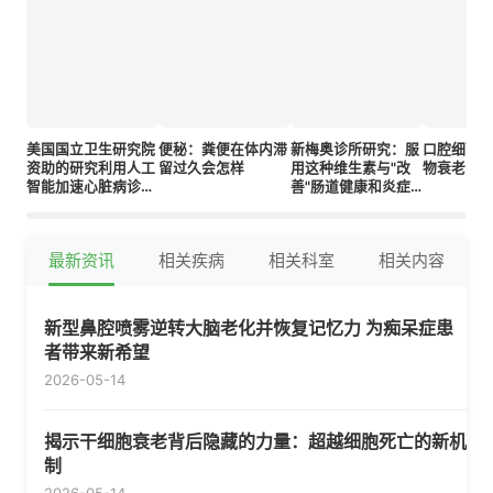
美国国立卫生研究院
便秘：粪便在体内滞
新梅奥诊所研究：服
口腔细菌
资助的研究利用人工
留过久会怎样
用这种维生素与"改
物衰老，
智能加速心脏病诊断
善"肠道健康和炎症
与治疗
标志物相关
最新资讯
相关疾病
相关科室
相关内容
新型鼻腔喷雾逆转大脑老化并恢复记忆力 为痴呆症患
者带来新希望
2026-05-14
揭示干细胞衰老背后隐藏的力量：超越细胞死亡的新机
制