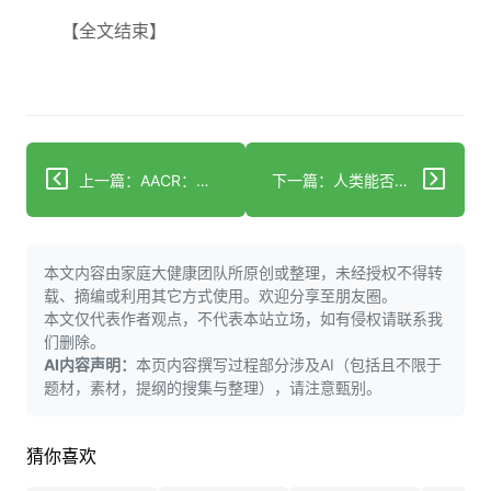
【全文结束】
上一篇：AACR：新平台利用机器学习预测肺癌患者治疗反应
下一篇：人类能否逆转衰老？再生医学揭示的真相
本文内容由家庭大健康团队所原创或整理，未经授权不得转
载、摘编或利用其它方式使用。欢迎分享至朋友圈。
本文仅代表作者观点，不代表本站立场，如有侵权请联系我
们删除。
AI内容声明：
本页内容撰写过程部分涉及AI（包括且不限于
题材，素材，提纲的搜集与整理），请注意甄别。
猜你喜欢