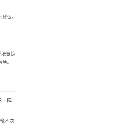
制建议。
算法被确
事项。
这一障
豫不决