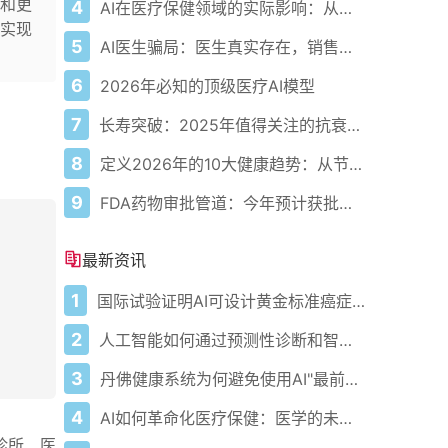
和更
4
AI在医疗保健领域的实际影响：从数据到诊断及更远
实现
5
AI医生骗局：医生真实存在，销售话术却是假的
6
2026年必知的顶级医疗AI模型
7
长寿突破：2025年值得关注的抗衰老创新
8
定义2026年的10大健康趋势：从节律健康到冷热交替疗法
9
FDA药物审批管道：今年预计获批的关键新疗法
最新资讯
1
国际试验证明AI可设计黄金标准癌症治疗方案
2
人工智能如何通过预测性诊断和智能监测改变医疗保健行业
3
丹佛健康系统为何避免使用AI"最前沿"技术
4
AI如何革命化医疗保健：医学的未来已经到来
诊所、医