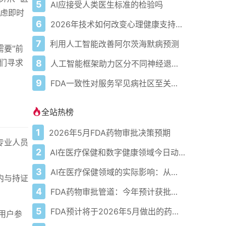
5
AI应接受人类医生标准的检验吗
考虑即时
6
2026年技术如何改变心理健康支持的获取方式
7
利用人工智能改善阿尔茨海默病预测
要"前
们寻求
8
人工智能框架助力区分不同神经退行性疾病
9
FDA一致性对服务罕见病社区至关重要。人工智能可助一臂之力
全站热榜
1
2026年5月FDA药物审批决策预期
专业人员
2
AI在医疗保健和数字健康领域今日动态——2026年5月4日
3
AI在医疗保健领域的实际影响：从数据到诊断及更远
内与持证
4
FDA药物审批管道：今年预计获批的关键新疗法
5
FDA预计将于2026年5月做出的药物审批决定
亿用户参