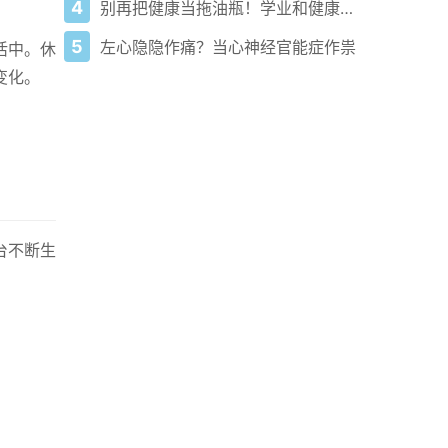
4
别再把健康当拖油瓶！学业和健康其实是黄金搭档
5
左心隐隐作痛？当心神经官能症作祟
活中。休
变化。
台不断生