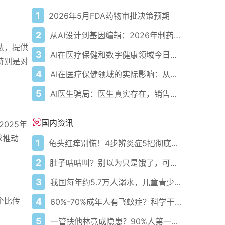
1
2026年5月FDA药物审批决策预期
2
从AI设计到基因编辑：2026年制药领域重大突破
法，提供
3
AI在医疗保健和数字健康领域今日动态——2026年5月4日
特别是对
4
AI在医疗保健领域的实际影响：从数据到诊断及更远
5
AI医生骗局：医生真实存在，销售话术却是假的
国内资讯
025年
求推动
1
龟头红痒别慌！4步辨炎症5招彻底防复发
2
肚子咕咕叫？别以为只是饿了，可能是身体在求救！
3
我国每年约5.7万人溺水，儿童青少年占比超56%！
个比传
4
60%-70%成年人有飞蚊症？科学干预缓解率超70%！
5
一管扶他林竟成隐患？90%人第一步就错了！