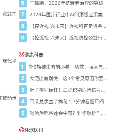
6
干细胞：2026年抗衰老治疗的突破
一点就在
7
2026年医疗行业中AI的顶级应用案例、优势与真实实例
8
【控近视 兴未来】近视科普走进金陵，守护儿童明眸共筑“睛”彩未来
9
【控近视 兴未来】近视防控公益行落地北京，守护首都儿童“睛”彩童年
健康科普
，现代平
1
补B族维生素前必看：功效、误区与科学补充指南
2
大便出血别慌！这3个常见原因你要知道
3
肚子疼别硬扛！三步识别危险信号，守护胃肠健康
非被动治
4
耳朵总像塞了棉花？3分钟看懂耳闷的真相与自救指南
5
喝酒后吃榴莲会中毒？科学解析与安全指南
环球医讯