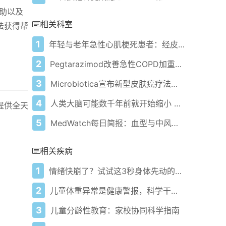
助以及
相关科室
法获得帮
1
年轻与老年急性心肌梗死患者：经皮冠状动脉介入治疗的比较研究
2
Pegtarazimod改善急性COPD加重期的氧气使用和炎症生物标志物
3
Microbiotica宣布新型皮肤癌疗法取得重大突破
4
人类大脑可能数千年前就开始缩小 科学家们仍无法达成共识
提供全天
5
MedWatch每日简报：血型与中风风险的联系——以及其他健康信息
相关疾病
1
情绪快崩了？试试这3秒身体先动的自救法！
2
儿童体重异常是健康警报，科学干预要趁早
3
儿童分龄性教育：家校协同科学指南