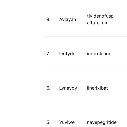
tividenofusp
8.
Avlayah
alfa-eknm
7.
Icotyde
icotrokinra
6.
Lynavoy
linerixibat
5.
Yuviwel
navepegritide