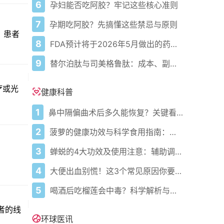
6
孕妇能否吃阿胶？牢记这些核心准则
7
孕期吃阿胶？先搞懂这些禁忌与原则
）患者
8
FDA预计将于2026年5月做出的药物审批决定
9
替尔泊肽与司美格鲁肽：成本、副作用、剂量等全面对比
疗或光
健康科普
1
鼻中隔偏曲术后多久能恢复？关键看这几点
2
菠萝的健康功效与科学食用指南：吃对才补营养促消化
3
蝉蜕的4大功效及使用注意：辅助调理需避误区遵医嘱
4
大便出血别慌！这3个常见原因你要知道
5
喝酒后吃榴莲会中毒？科学解析与安全指南
者的线
环球医讯