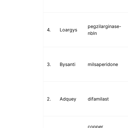
pegzilarginase-
4.
Loargys
nbln
3.
Bysanti
milsaperidone
2.
Adquey
difamilast
copper