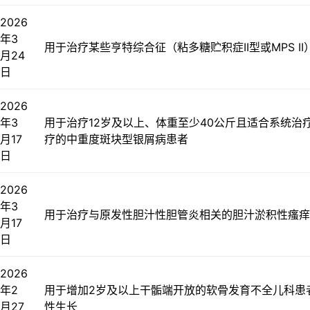
2026
年3
用于治疗某些亨特综合征（粘多糖贮积症II型或MPS II
月24
日
2026
年3
用于治疗12岁及以上、体重至少40公斤且适合系统治
月17
疗的中重度斑块型银屑病患者
日
2026
年3
用于治疗与原发性胆汁性胆管炎相关的胆汁淤积性瘙痒
月17
日
2026
年2
用于增加2岁及以上干骺端开放的软骨发育不全儿科患
月27
性生长