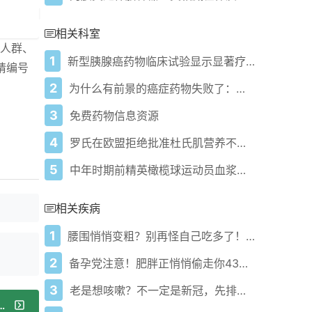
相关科室
、人群、
1
新型胰腺癌药物临床试验显示显著疗效
请编号
2
为什么有前景的癌症药物失败了：科学家发现缺失的关键环节
3
免费药物信息资源
4
罗氏在欧盟拒绝批准杜氏肌营养不良症基因疗法后将启动另一项Elevidys研究
5
中年时期前精英橄榄球运动员血浆蛋白质组学特征显示淀粉样蛋白和tau蛋白代谢异常
相关疾病
1
腰围悄悄变粗？别再怪自己吃多了！身体可能正在求救
2
备孕党注意！肥胖正悄悄偷走你43%的怀孕机会
3
老是想咳嗽？不一定是新冠，先排查这几类原因
新型三阴性乳腺癌治疗方法使生存率几乎翻倍