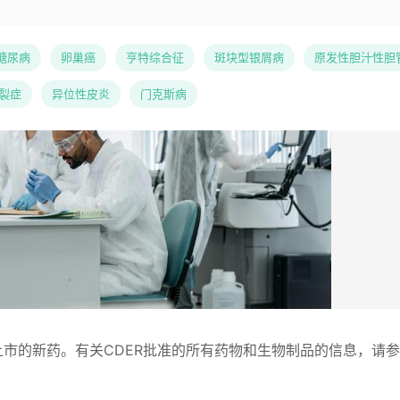
糖尿病
卵巢癌
亨特综合征
斑块型银屑病
原发性胆汁性胆
裂症
异位性皮炎
门克斯病
上市的新药。有关CDER批准的所有药物和生物制品的信息，请