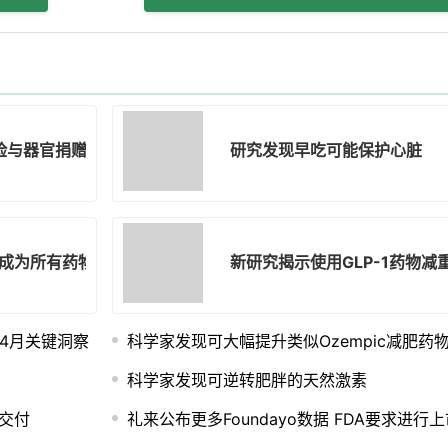
气风险与器官捐赠的力量：您需要了解的健康新闻
研究发现早吃可能保护心脏
验成为所有药物审批的新默认标准并推出个体化疗法的合理机制框
新研究揭示使用GLP-1药物
年4月关键洞察
科学家发现可大幅提升类似Ozempic减肥药
科学家发现可逆转肥胖的天然激素
与交付
礼来公布更多Foundayo数据 FDA要求进行