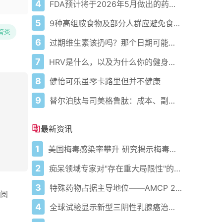
4
FDA预计将于2026年5月做出的药物审批决定
5
9种高组胺食物及部分人群应避免食用的原因
管炎
6
过期维生素该扔吗？那个日期可能没你想的那么重要
7
HRV是什么，以及为什么你的健身手表要测量它
8
健怡可乐虽零卡路里但并不健康
9
替尔泊肽与司美格鲁肽：成本、副作用、剂量等全面对比
最新资讯
1
美国梅毒感染率攀升 研究揭示梅毒患者心脏病风险显著升高
2
痴呆领域专家对"存在重大局限性"的报告作出回应，该报告将阿尔茨海默病药物标记为无效
3
特殊药物占据主导地位——AMCP 2026年会专题报道
参阅
4
全球试验显示新型三阴性乳腺癌治疗方法使生存率几乎翻倍