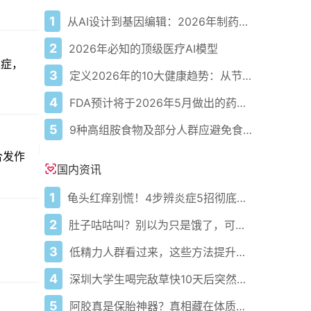
1
从AI设计到基因编辑：2026年制药领域重大突破
2
2026年必知的顶级医疗AI模型
血症，
3
定义2026年的10大健康趋势：从节律健康到冷热交替疗法
4
FDA预计将于2026年5月做出的药物审批决定
5
9种高组胺食物及部分人群应避免食用的原因
合发作
国内资讯
1
龟头红痒别慌！4步辨炎症5招彻底防复发
2
肚子咕咕叫？别以为只是饿了，可能是身体在求救！
3
低精力人群看过来，这些方法提升精力
4
深圳大学生喝完敌草快10天后突然倒下！这10天他到底经历了什么？
5
阿胶真是保胎神器？真相藏在体质里吃错真会滑胎