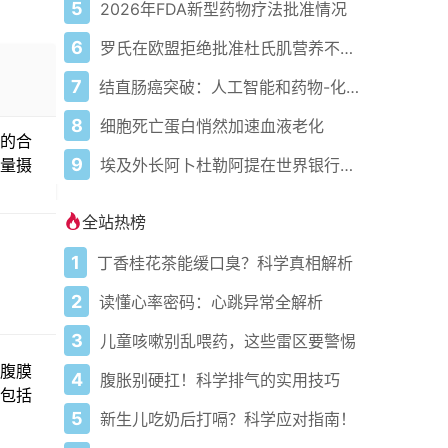
5
2026年FDA新型药物疗法批准情况
6
罗氏在欧盟拒绝批准杜氏肌营养不良症基因疗法后将启动另一项Elevidys研究
7
结直肠癌突破：人工智能和药物-化疗组合实现早期检测
8
细胞死亡蛋白悄然加速血液老化
的合
9
埃及外长阿卜杜勒阿提在世界银行会议阐述推动非洲医药本地化努力
量摄
全站热榜
1
丁香桂花茶能缓口臭？科学真相解析
2
读懂心率密码：心跳异常全解析
3
儿童咳嗽别乱喂药，这些雷区要警惕
腹膜
4
腹胀别硬扛！科学排气的实用技巧
包括
5
新生儿吃奶后打嗝？科学应对指南！