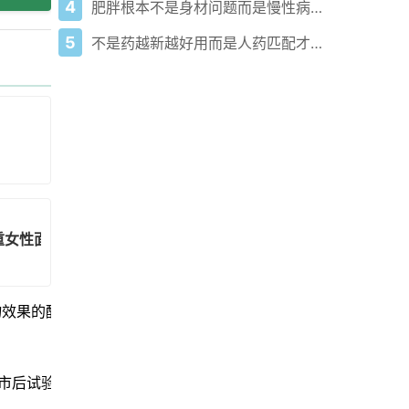
4
肥胖根本不是身材问题而是慢性病！别再瞎折腾了
5
不是药越新越好用而是人药匹配才不白挨一针！医生不说但必须懂的减重真相
架
减重女性面临的污名化问题
物效果的酶
上市后试验