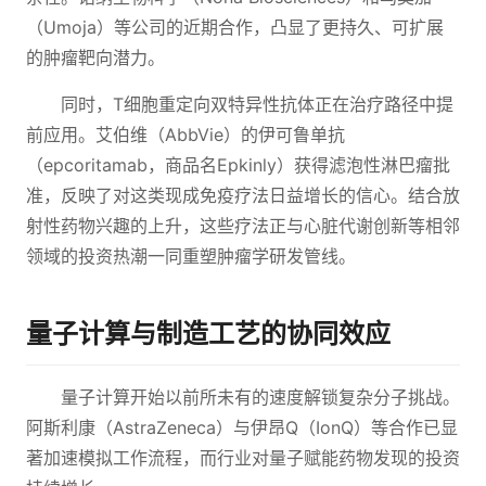
（Umoja）等公司的近期合作，凸显了更持久、可扩展
的肿瘤靶向潜力。
同时，T细胞重定向双特异性抗体正在治疗路径中提
前应用。艾伯维（AbbVie）的伊可鲁单抗
（epcoritamab，商品名Epkinly）获得滤泡性淋巴瘤批
准，反映了对这类现成免疫疗法日益增长的信心。结合放
射性药物兴趣的上升，这些疗法正与心脏代谢创新等相邻
领域的投资热潮一同重塑肿瘤学研发管线。
量子计算与制造工艺的协同效应
量子计算开始以前所未有的速度解锁复杂分子挑战。
阿斯利康（AstraZeneca）与伊昂Q（IonQ）等合作已显
著加速模拟工作流程，而行业对量子赋能药物发现的投资