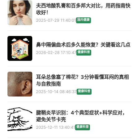
夫西地酸乳膏和百多邦大对比，用药指南快
收好！
2025-07-29 11:40:01
国内健康
鼻中隔偏曲术后多久能恢复？关键看这几点
2026-02-28 17:10:47
健康科普
耳朵总像塞了棉花？3分钟看懂耳闷的真相
与自救指南
2025-10-14 08:46:37
健康科普
腱鞘炎早识别：4个典型症状+科学应对，
避免关节卡壳
2025-12-11 13:40:41
健康科普