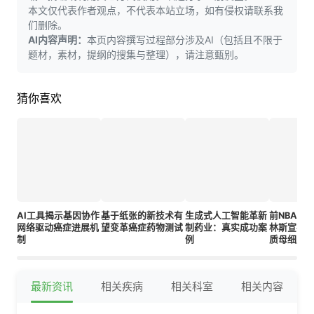
本文仅代表作者观点，不代表本站立场，如有侵权请联系我
们删除。
AI内容声明：
本页内容撰写过程部分涉及AI（包括且不限于
题材，素材，提纲的搜集与整理），请注意甄别。
猜你喜欢
AI工具揭示基因协作
基于纸张的新技术有
生成式人工智能革新
前NBA球
网络驱动癌症进展机
望变革癌症药物测试
制药业：真实成功案
林斯宣布正
制
例
质母细胞
最新资讯
相关疾病
相关科室
相关内容