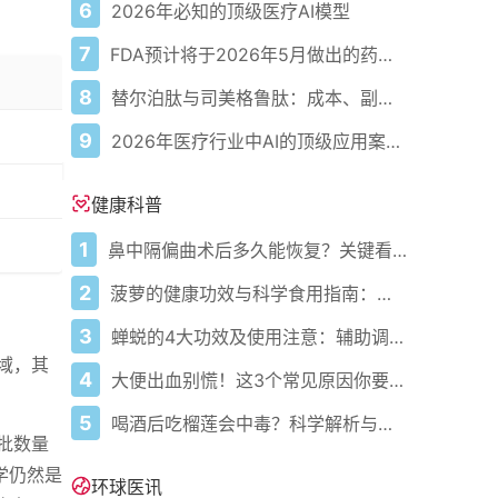
6
2026年必知的顶级医疗AI模型
7
FDA预计将于2026年5月做出的药物审批决定
8
替尔泊肽与司美格鲁肽：成本、副作用、剂量等全面对比
9
2026年医疗行业中AI的顶级应用案例、优势与真实实例
健康科普
1
鼻中隔偏曲术后多久能恢复？关键看这几点
2
菠萝的健康功效与科学食用指南：吃对才补营养促消化
3
蝉蜕的4大功效及使用注意：辅助调理需避误区遵医嘱
域，其
4
大便出血别慌！这3个常见原因你要知道
5
喝酒后吃榴莲会中毒？科学解析与安全指南
获批数量
学仍然是
环球医讯