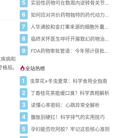
5
实验性药物可在数周内逆转骨关节炎 动物研究表明
6
如何应对共价药物独特的药代动力学特性
7
人华通胶和金灯果来源的细胞外囊泡与聚乙烯醇壳聚糖丝素蛋白水凝胶联合用于伤口愈合的潜力：基于1BR3细胞系的体外研究
8
临终关怀医生呼吁开展致幻药物治疗研究
9
FDA药物审批管道：今年预计获批的关键新疗法
性疾病和
疗格局。
全站热榜
1
虫草花≠冬虫夏草：科学食用全指南
2
丁香桂花茶能缓口臭？科学真相解析
3
读懂心率密码：心跳异常全解析
4
腹胀别硬扛！科学排气的实用技巧
5
孕妇能否吃阿胶？牢记这些核心准则