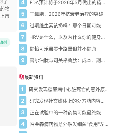
讨了
4
FDA预计将于2026年5月做出的药物审批决定
药物
5
干细胞：2026年抗衰老治疗的突破
上市
6
过期维生素该扔吗？那个日期可能没你想的那么重要
7
HRV是什么，以及为什么你的健身手表要测量它
激动剂
8
健怡可乐虽零卡路里但并不健康
9
替尔泊肽与司美格鲁肽：成本、副作用、剂量等全面对比
最新资讯
1
研究发现糖尿病中心脏死亡的意外原因
2
研究发现社交媒体上的处方药内容常常具有误导性
3
正在试验中的一种药物可能最终能阻止戊型肝炎
4
帕金森病药物意外触发细菌"食用"左旋多巴