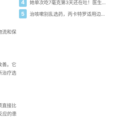
4
她单次吃7毫克第3天还在吐！医生急喊停这药真不是糖豆
5
治咳嗽别乱选药，丙卡特罗适用边界要分清
物流和保
改善。它
新治疗选
项直接比
反应的患