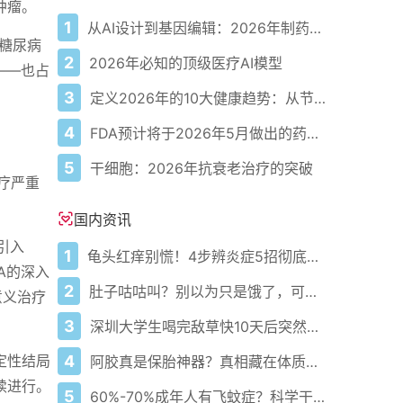
肿瘤。
1
从AI设计到基因编辑：2026年制药领域重大突破
型糖尿病
2
2026年必知的顶级医疗AI模型
——也占
3
定义2026年的10大健康趋势：从节律健康到冷热交替疗法
4
FDA预计将于2026年5月做出的药物审批决定
5
干细胞：2026年抗衰老治疗的突破
疗严重
国内资讯
引入
1
龟头红痒别慌！4步辨炎症5招彻底防复发
A的深入
2
肚子咕咕叫？别以为只是饿了，可能是身体在求救！
意义治疗
3
深圳大学生喝完敌草快10天后突然倒下！这10天他到底经历了什么？
4
定性结局
阿胶真是保胎神器？真相藏在体质里吃错真会滑胎
续进行。
5
60%-70%成年人有飞蚊症？科学干预缓解率超70%！