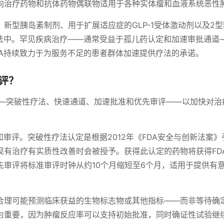
向治疗药物和抗体药物偶联物适用于各种实体瘤和血液系统恶性
新型胰岛素制剂、用于扩展适应症的GLP-1受体激动剂以及2
疗法中。罕见疾病治疗——通常受益于孤儿药认定和加速审批通道
DA持续致力于为服务不足的患者群体加速提供疗法的承诺。
评？
——突破性疗法、快速通道、加速批准和优先审评——以加快对治
和审评。突破性疗法认定是根据2012年《FDA安全与创新法案》
现有治疗有实质性改善时会被授予。获得此认定的药物将获得FD
先审评将标准审评时钟从约10个月缩短至6个月，适用于提供有
合理可能预测临床获益的生物标志物或其他指标——而非等待确
为重要，因为肿瘤反应率可以支持初始批准，同时确证性试验继