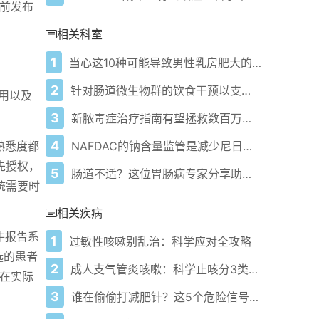
提前发布
相关科室
1
当心这10种可能导致男性乳房肥大的药物
2
针对肠道微生物群的饮食干预以支持运动员胃肠道和呼吸系统健康
用以及
3
新脓毒症治疗指南有望拯救数百万人生命
4
NAFDAC的钠含量监管是减少尼日利亚非传染性疾病的关键
熟悉度都
先授权，
5
肠道不适？这位胃肠病专家分享助你实现"便意畅快"的小贴士
统需要时
相关疾病
件报告系
1
过敏性咳嗽别乱治：科学应对全攻略
选的患者
2
成人支气管炎咳嗽：科学止咳分3类情况
保在实际
3
谁在偷偷打减肥针？这5个危险信号医生紧急提醒！