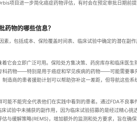
Orbis项目进一步简化癌症药物评估，有时会在预定审批日期前
批药物的哪些信息？
因素，包括成本、保险覆盖时间表、临床试验中确定的潜在副作
意味着它会立即广泛可用。保险处方集决策、药房库存和临床医生
专科药物——特别是用于癌症和罕见疾病的药物——可能需要事
。制造商的患者援助计划可以帮助弥补这一差距，但导航这些系
群可能不能完全代表他们在实践中看到的患者。通过FDA不良事
揭示临床试验中未捕获的副作用，因为临床试验招募的是经过精心挑
评估与缓解策略(REMS)，增加额外的监测和处方要求，旨在确