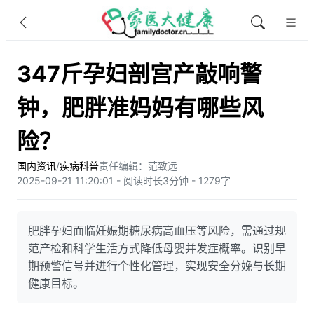
347斤孕妇剖宫产敲响警
钟，肥胖准妈妈有哪些风
险？
国内资讯
/
疾病科普
责任编辑：范致远
2025-09-21 11:20:01 - 阅读时长3分钟 - 1279字
肥胖孕妇面临妊娠期糖尿病高血压等风险，需通过规
范产检和科学生活方式降低母婴并发症概率。识别早
期预警信号并进行个性化管理，实现安全分娩与长期
健康目标。