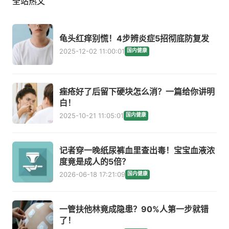
全站热文
龟头红痒别慌！4步辨炎症5招彻底防复发
2025-12-02 11:00:01
国内健康
痤疮好了后留下硬块怎么消？一篇给你讲明
白！
2025-10-21 11:05:01
国内健康
记者穿一晚纸尿裤血里查出毒！宝宝血液浓
度竟是成人的5倍？
2026-06-18 17:21:09
国内健康
一管扶他林竟成隐患？90%人第一步就错
了！