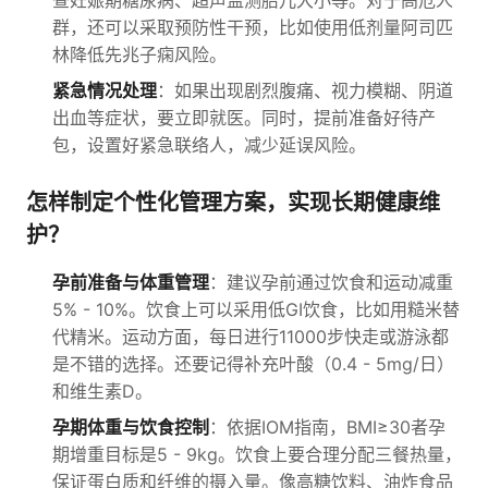
查妊娠期糖尿病、超声监测胎儿大小等。对于高危人
群，还可以采取预防性干预，比如使用低剂量阿司匹
林降低先兆子痫风险。
紧急情况处理
：如果出现剧烈腹痛、视力模糊、阴道
出血等症状，要立即就医。同时，提前准备好待产
包，设置好紧急联络人，减少延误风险。
怎样制定个性化管理方案，实现长期健康维
护？
孕前准备与体重管理
：建议孕前通过饮食和运动减重
5% - 10%。饮食上可以采用低GI饮食，比如用糙米替
代精米。运动方面，每日进行11000步快走或游泳都
是不错的选择。还要记得补充叶酸（0.4 - 5mg/日）
和维生素D。
孕期体重与饮食控制
：依据IOM指南，BMI≥30者孕
期增重目标是5 - 9kg。饮食上要合理分配三餐热量，
保证蛋白质和纤维的摄入量。像高糖饮料、油炸食品