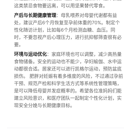
这类禁忌食物要远离，可以用坚果替代零食。
产后与长期健康管理
：母乳喂养对母婴代谢都有益
处，建议产后6个月恢复至孕前体重的70%。制定个
性化随访计划，比如每6个月检测血糖、血压。同
时，不要忽视产后心理压力，进行抗抑郁筛查很有必
要。
环境与运动优化
：家庭环境也可以调整，减少高热量
食物储备。安全的运动也不能少，孕妇瑜伽、水中运
动都很合适。居家还可以进行凯格尔运动，预防盆底
损伤。 肥胖对妊娠有着多维度的风险，不过通过孕前
干预、规范产检和科学生活方式等系统性管理策略，
是可以降低母婴并发症概率的。希望各位准妈妈们能
建立风险意识，和医疗团队一起制定个性化计划，实
现安全分娩与长期健康目标。