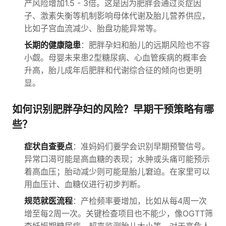
产风险增加1.5 - 3倍。这是因为肥胖会通过炎症因
子、激素失衡等机制影响母体代谢及胎儿营养供应，
比如子宫血流减少、胎盘功能异常等。
长期的健康隐患
：肥胖孕妇和胎儿的远期风险也不容
小觑。母婴未来患2型糖尿病、心血管疾病的概率会
升高，胎儿成年后肥胖和代谢综合征的倾向也更明
显。
如何识别肥胖孕妇的风险？早期干预策略有哪
些？
症状自查要点
：准妈妈们要学会识别早期预警信号。
异常口渴可能是高血糖的表现；水肿或头痛可能预示
着高血压；胎动减少则可能是胎儿窘迫。在家里可以
用血压计、血糖仪进行初步判断。
规范就医流程
：产检频率要增加，比如从每4周一次
增至每2周一次。关键检查项目也不能少，像OGTT筛