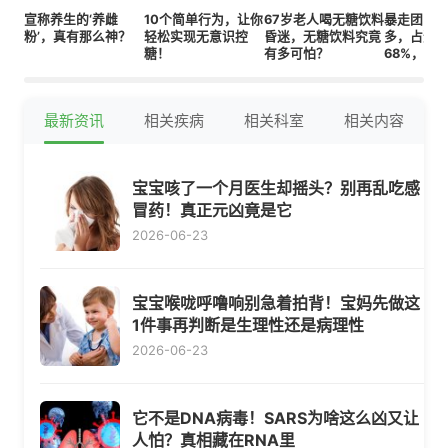
宣称养生的‘养雌
10个简单行为，让你
67岁老人喝无糖饮料
暴走团：
粉’，真有那么神？
轻松实现无意识控
昏迷，无糖饮料究竟
多，占道
糖！
有多可怕？
68%，你
最新资讯
相关疾病
相关科室
相关内容
宝宝咳了一个月医生却摇头？别再乱吃感
冒药！真正元凶竟是它
2026-06-23
宝宝喉咙呼噜响别急着拍背！宝妈先做这
1件事再判断是生理性还是病理性
2026-06-23
它不是DNA病毒！SARS为啥这么凶又让
人怕？真相藏在RNA里