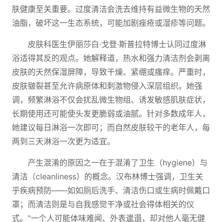
肤健康至关重要。过度清洁会洗去维持有益微生物的天然
油脂，破坏这一生态系统，可能加剧痤疮或湿疹等问题。
皮肤科医生伊丽莎白·戈登·斯普拉特博士认同过度淋
浴适得其反的观点。她解释道，热水和强力清洁剂会剥离
皮肤的天然保湿屏障，导致干燥、紧绷或瘙痒。严重时，
皮肤皲裂甚至允许病原体和刺激物侵入深层组织。她强
调，频繁淋浴不仅会扰乱微生物组、诱发敏感肌肤症状，
长期使用还可能使头发更脆弱或油腻。针对多数成年人，
她建议每日淋浴一次即可；而自然皮肤较干的老年人，每
两到三天淋浴一次更为适宜。
产生混淆的原因之一在于混淆了卫生（hygiene）与
清洁（cleanliness）的概念。汉布林博士强调，卫生关
乎疾病预防——如如厕后洗手、清洁伤口或生病时佩戴口
罩；而清洁则是与自我感觉干净或社会得体相关的仪
式。"一个人可能体味难闻、外表邋遢，却对他人毫无健