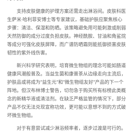
支持皮肤健康的护理方案还需走出淋浴间。皮肤科医
生萨米·哈利菲安博士等专家建议，基础护肤应聚焦核心
步骤：清洁、保湿和防晒。该策略避免用可能刺激或削弱
天然防御的成分过度负担皮肤。神经酰胺、甘油和角鲨烷
等成分可强化皮肤屏障，而广谱防晒霜则能抵御损害皮肤
韧性的紫外线伤害。
新兴科学研究表明，培育微生物组的理念可能如肠道
健康风潮般普及。当益生菌和康普茶从边缘走向主流后，
护肤品或将成为"益生元"和"微生物组友好"产品的下一个
阵地。但汉布林博士警告，切勿急于购买所有标榜此类概
念的新精华液或清洁剂。在缺乏严格监管的情况下，部分
产品不仅无法兑现宣称功效，更可能以意想不到的方式破
坏微生物组。
对于有意尝试减少淋浴频率者，逐步过渡是可行的。