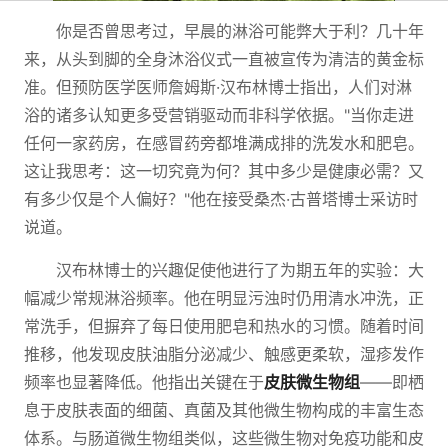
你是否曾思考过，早晨的淋浴可能弊大于利？几十年
来，从头到脚的全身沐浴仪式一直被宣传为清洁的黄金标
准。但预防医学医师詹姆斯·汉布林博士指出，人们对淋
浴的诸多认知更多受营销驱动而非科学依据。"当你走进
任何一家药房，在感冒药旁都堆满成排的洗发水和肥皂。
这让我思考：这一切究竟为何？其中多少是健康必需？又
有多少仅是个人偏好？"他在接受桑杰·古普塔博士采访时
说道。
汉布林博士的兴趣促使他进行了为期五年的实验：大
幅减少常规淋浴频率。他在明显污浊时仍用清水冲洗，正
常洗手，但摒弃了每日使用肥皂和热水的习惯。随着时间
推移，他发现皮肤油脂分泌减少、触感更柔软，湿疹发作
频率也显著降低。他指出关键在于
皮肤微生物组
——即栖
息于皮肤表面的细菌、真菌及其他微生物构成的丰富生态
体系。与肠道微生物组类似，这些微生物对免疫功能和皮