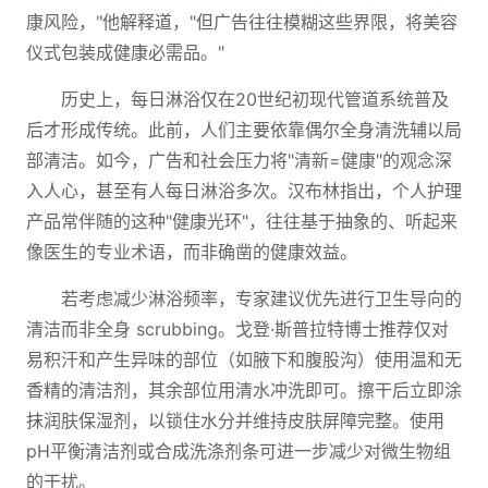
康风险，"他解释道，"但广告往往模糊这些界限，将美容
仪式包装成健康必需品。"
历史上，每日淋浴仅在20世纪初现代管道系统普及
后才形成传统。此前，人们主要依靠偶尔全身清洗辅以局
部清洁。如今，广告和社会压力将"清新=健康"的观念深
入人心，甚至有人每日淋浴多次。汉布林指出，个人护理
产品常伴随的这种"健康光环"，往往基于抽象的、听起来
像医生的专业术语，而非确凿的健康效益。
若考虑减少淋浴频率，专家建议优先进行卫生导向的
清洁而非全身 scrubbing。戈登·斯普拉特博士推荐仅对
易积汗和产生异味的部位（如腋下和腹股沟）使用温和无
香精的清洁剂，其余部位用清水冲洗即可。擦干后立即涂
抹润肤保湿剂，以锁住水分并维持皮肤屏障完整。使用
pH平衡清洁剂或合成洗涤剂条可进一步减少对微生物组
的干扰。