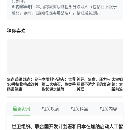
们删除。
AI内容声明：
本页内容撰写过程部分涉及AI（包括且不限于
题材，素材，提纲的搜集与整理），请注意甄别。
猜你喜欢
焦点话题 观点：参与
本周科学动态：世界
神经、焦虑、压力与
太空如何
30种植物挑战改善
第二大钻石、鱼类手
肠胃不适之间的复杂
统：太空
肠道健康
指起源之谜等
关联
新前沿
最新资讯
相关疾病
相关科室
相关内容
世卫组织、联合国开发计划署和日本在加纳启动人工智