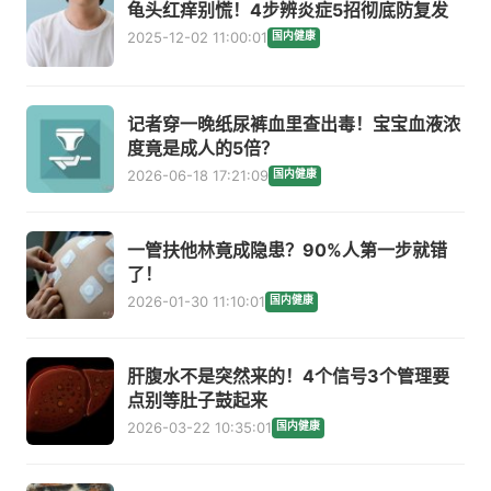
龟头红痒别慌！4步辨炎症5招彻底防复发
2025-12-02 11:00:01
国内健康
记者穿一晚纸尿裤血里查出毒！宝宝血液浓
度竟是成人的5倍？
2026-06-18 17:21:09
国内健康
一管扶他林竟成隐患？90%人第一步就错
了！
2026-01-30 11:10:01
国内健康
肝腹水不是突然来的！4个信号3个管理要
点别等肚子鼓起来
2026-03-22 10:35:01
国内健康