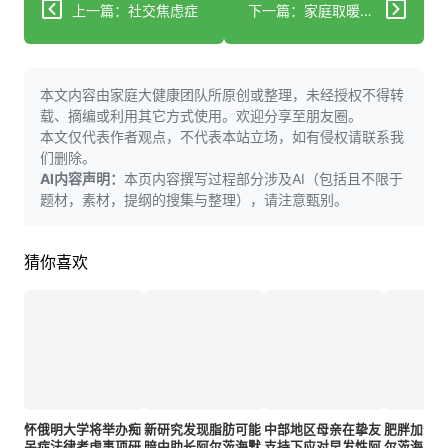
上一篇：社交焦虑症
下一篇：家庭取暖方式或增加痴呆症风险 专家警告
本文内容由家庭大健康团队所原创或整理，未经授权不得转
载、摘编或利用其它方式使用。欢迎分享至朋友圈。
本文仅代表作者观点，不代表本站立场，如有侵权请联系我
们删除。
AI内容声明：
本页内容撰写过程部分涉及AI（包括且不限于
题材，素材，提纲的搜集与整理），请注意甄别。
猜你喜欢
怀俄明大学将举办痴
新研究发现脂肪可能
中部地区母亲在挚友
肥胖加速
呆症法律考虑事项研
暗中助长阿尔茨海默
支持下应对早发性阿
尔茨海默