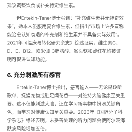
建议调整饮食或补充特定维生素。
但Ertekin-Taner博士强调：“补充维生素并无神奇效
果”，她本人虽服用复合维生素，但指出“市场上许多宣称
能治愈认知衰退的补充剂和维生素并不具备实际效用”。
2021年《临床与转化研究杂志》综述证实，维生素C、
D、E、B12、欧米伽-3脂肪酸、猴头菇和藏红花均被证
明可促进认知功能。
6. 充分刺激所有感官
Ertekin-Taner博士指出，感官输入——无论是聆听
歌单、抚摸宠物或驻足闻花香——对维持大脑健康至关重
要。这不仅能刺激大脑，还在学习新事物中扮演关键角
色，而学习对健康认知至关重要。2023年《国际分子科
学杂志》综述表明，未妥善处理的听力问题会使阿尔茨海
默病风险增加五倍。