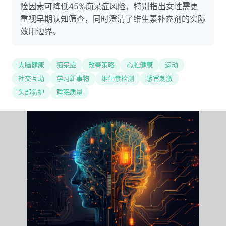
险因素可降低45%痴呆症风险，特别指出女性需更
重视早期认知筛查，同时澄清了维生素补充剂的实际
效用边界。
大脑健康
痴呆症
改善策略
心脏健康
运动
社交互动
学习新事物
维生素检测
感官刺激
头部防护
睡眠质量