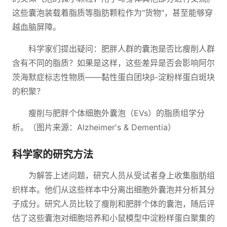
这些囊泡装载着脂质等脂肪颗粒作为"货物"，甚至能够穿
越血脑屏障。
科学家们提出疑问：肥胖人群的囊泡是否比瘦削人群
含有不同的脂质？如果是这样，这些差异是否会影响阿尔
茨海默症标志性物质——黏性蛋白团块β-淀粉样蛋白斑块
的积聚？
瘦削与肥胖个体细胞外囊泡（EVs）的脂质组学分
析。（图片来源：Alzheimer's & Dementia）
科学家的研究方法
为解答上述问题，研究人员从受试者身上收集脂肪组
织样本。他们从这些样本中分离出细胞外囊泡并分析其分
子成分。研究人员比较了瘦削和肥胖个体的囊泡，随后评
估了这些囊泡对细胞培养和小鼠模型中淀粉样蛋白聚集的