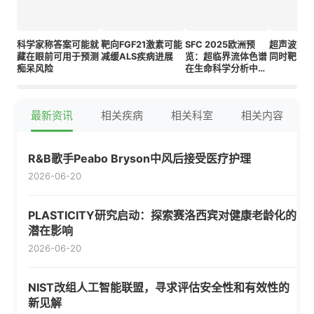
科学家称答案可能就
靶向FGF21激素可能
SFC 2025欧洲预
超声波技
藏在眼前可用于预测
减缓ALS疾病进展
览：超临界流体色谱
同时靶向
痴呆风险
在生命科学分析中的
作用
最新资讯
相关疾病
相关科室
相关内容
R&B歌手Peabo Bryson中风后接受医疗护理
2026-06-20
PLASTICITY研究启动：探索赛洛西宾对健康老龄化的
潜在影响
2026-06-20
NIST改组人工智能联盟，寻求评估安全性和有效性的
新见解