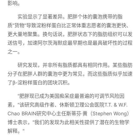
影响。
实验显示了显著差异。肥胖个体的囊泡携带的脂
质"货物"导致淀粉样蛋白比正常体重志愿者的囊泡更快、
更大量地聚集。换句话说，肥胖状态下的脂肪组织可以发
送信号，加速阿尔茨海默症最早期也是最具破坏性的过程
之一。
研究发现，并非所有脂质都具有相同作用。某些脂肪
分子在肥胖人群的囊泡中更为常见，而这些脂质似乎加速
了β-淀粉样蛋白的团块沉积。
"肥胖现已成为美国痴呆症最普遍的可调节风险因
素，"该研究高级作者、休斯顿卫理公会医院T.T. & W.F.
Chao BRAIN研究中心主任斯蒂芬·黄（Stephen Wong）
博士表示，"我们的发现为此相关性提供了潜在的生物学
解释。"