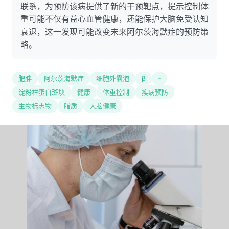
联系，为预防该病提供了新的干预靶点，提示控制体
重可能不仅有益心血管健康，还能保护大脑免受认知
衰退，这一发现可能改变未来阿尔茨海默症的预防策
略。
肥胖
阿尔茨海默症
细胞外囊泡
β
-
淀粉样蛋白斑块
健康
体重控制
疾病预防
生物标志物
脂质
大脑健康