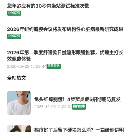
您年龄应有的30秒内坐站测试标准次数
环球医讯
2026年纽约瓣膜会议将发布结构性心脏病最新研究成果
环球医讯
2026年第二季度舒适款日抛隐形眼镜推荐，优瞳主打长
效佩戴体验
2026-05-29 15:39:44
医药资讯
全站热文
龟头红痒别慌！4步辨炎症5招彻底防复发
2025-12-02 11:00:01
国内健康
痤疮好了后留下硬块怎么消？一篇给你讲明