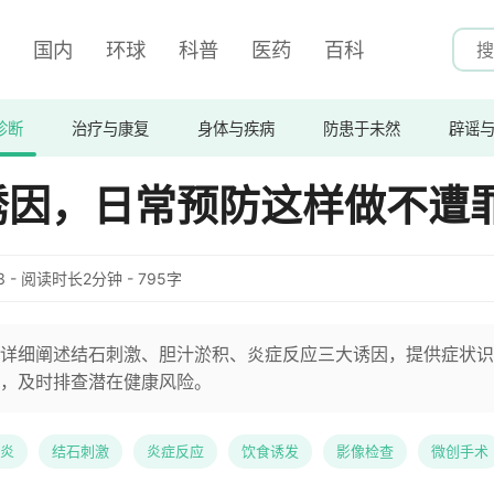
国内
环球
科普
医药
百科
诊断
治疗与康复
身体与疾病
防患于未然
辟谣
诱因，日常预防这样做不遭
:33 - 阅读时长2分钟 - 795字
详细阐述结石刺激、胆汁淤积、炎症反应三大诱因，提供症状识
，及时排查潜在健康风险。
炎
结石刺激
炎症反应
饮食诱发
影像检查
微创手术