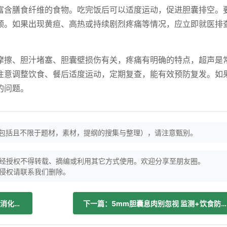
富含膳食纤维的食物。吃完饭后可以适度运动，促进胆囊排空。
预。如果出现黄疸、高热或持续剧烈疼痛等情况，应立即就医排
摩擦、胆汁堵塞、胆囊壁损伤有关，疼痛有明确的特点，超声是
注意调整饮食、餐后适度运动，定期复查，能有效预防复发。如
的问题。
（包括且不限于题材，素材，提纲的搜集与整理），请注意甄别。
经授权不得转载、摘编或利用其它方式使用。欢迎分享至朋友圈。
侵权请联系我们删除。
上一篇：胆结石患者如何科学饮用酸奶？消化科医生给出三大原则
下一篇：5mm胆囊息肉别忽视 监测+饮食防癌变