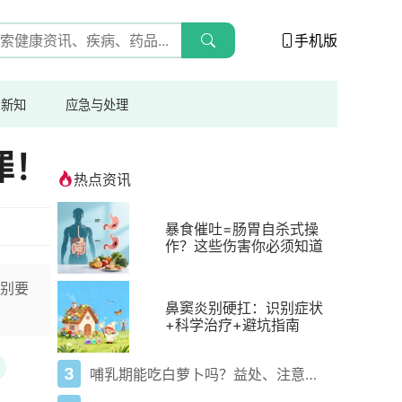
手机版
与新知
应急与处理
罪！
热点资讯
暴食催吐=肠胃自杀式操
作？这些伤害你必须知道
别要
鼻窦炎别硬扛：识别症状
+科学治疗+避坑指南
3
哺乳期能吃白萝卜吗？益处、注意事项一次说清