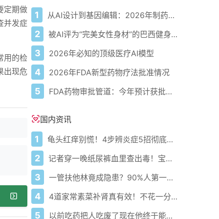
要定期做
1
从AI设计到基因编辑：2026年制药领域重大突破
查并发症
2
被AI评为“完美女性身材”的巴西健身模特
3
2026年必知的顶级医疗AI模型
常用的检
果出现危
4
2026年FDA新型药物疗法批准情况
5
FDA药物审批管道：今年预计获批的关键新疗法
国内资讯
1
龟头红痒别慌！4步辨炎症5招彻底防复发
2
记者穿一晚纸尿裤血里查出毒！宝宝血液浓度竟是成人的5倍？
3
一管扶他林竟成隐患？90%人第一步就错了！
4
4道家常素菜补肾真有效！不花一分钱还比生蚝更温和
5
以前吃药把人吃废了现在他终于能好起来了