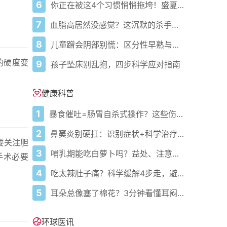
6
你正在被这4个习惯悄悄拖垮！盛夏健康警报已拉响
7
血脂高居然没感觉？这沉默的杀手正悄悄盯上你！
8
儿童蹭会阴部别慌：区分性早熟与擦腿综合征
的硬度变
9
孩子坠床别乱抱，四步科学应对指南
健康科普
1
暴食催吐=肠胃自杀式操作？这些伤害你必须知道
2
鼻窦炎别硬扛：识别症状+科学治疗+避坑指南
要关注胆
3
哺乳期能吃白萝卜吗？益处、注意事项一次说清
手术必要
4
吃太辣肚子痛？科学缓解4步走，避免“辣出胃炎”
5
耳朵总像塞了棉花？3分钟看懂耳闷的真相与自救指南
环球医讯