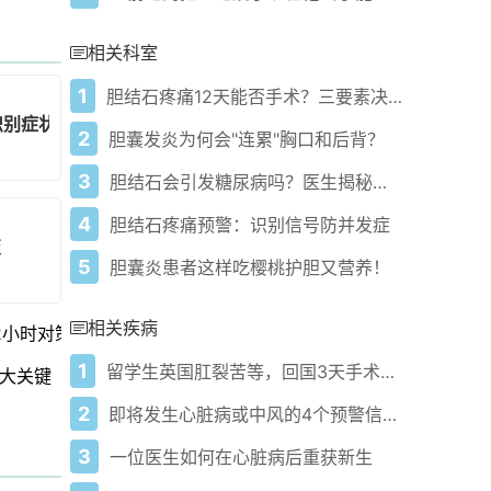
相关科室
1
胆结石疼痛12天能否手术？三要素决定治疗方案！
识别症状避免误诊！
2
胆囊发炎为何会"连累"胸口和后背？
3
胆结石会引发糖尿病吗？医生揭秘两者隐秘关系
4
胆结石疼痛预警：识别信号防并发症
变
5
胆囊炎患者这样吃樱桃护胆又营养！
相关疾病
2小时对策
1
留学生英国肛裂苦等，回国3天手术，中西方诊疗差距多大？
大关键
2
即将发生心脏病或中风的4个预警信号——99%的患者曾出现危险信号
3
一位医生如何在心脏病后重获新生