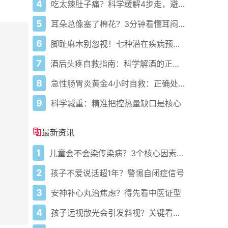
4
吃太辣肚子痛？科学缓解4步走，避免“辣出胃炎”
5
耳朵总像塞了棉花？3分钟看懂耳闷的真相与自救指南
6
脚趾麻木别忽视！七种潜在疾病预警，早干预避免恶化！
7
酒后头疼自救指南：科学解酒的正确打开方式
8
急性肠胃炎黄金4小时自救：正确处置与误区避坑关键
9
科学减重：精准把控热量缺口是核心
最新资讯
1
儿童会不会染传染病？3个核心因素说了算
2
孩子不爱说话超1年？警惕自闭症信号
3
安神补心丸治焦虑？得先看中医证型
4
孩子远视散光会引发斜视？关键看这两点