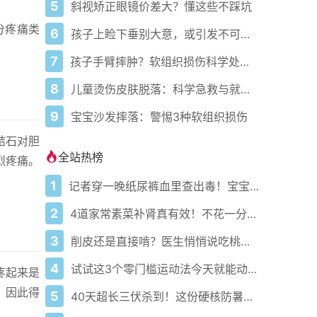
5
斜视矫正眼镜价差大？懂这些不踩坑
分疼痛类
6
孩子上睑下垂别大意，或引发不可逆弱视
7
孩子手臂摔肿？软组织损伤科学处理指南
8
儿童烫伤皮肤脱落：科学急救与就医指南
9
宝宝沙发摔落：警惕3种软组织损伤
结石对胆
全站热榜
烈疼痛。
1
记者穿一晚纸尿裤血里查出毒！宝宝血液浓度竟是成人的5倍？
2
4道家常素菜补肾真有效！不花一分钱还比生蚝更温和
3
削皮还是直接啃？医生悄悄说吃桃的南北真相藏在这3个关键点
4
试试这3个零门槛运动法今天就能动起来
疼起来是
，因此得
5
40天超长三伏杀到！这份硬核防暑攻略让你稳过整个夏天