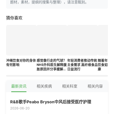
题材，素材，提纲的搜集与整理），请注意甄别。
猜你喜欢
冲绳饮食对你的身体
感觉像行走的气球？
年轻消费者推动传统
随着年龄增
有何影响
NHS外科医生解释腹
主食需求 高纤维食品
饮食如何
胀原因并分享缓解不
日益流行
康
适的实用技巧
最新资讯
相关疾病
相关科室
相关内容
R&B歌手Peabo Bryson中风后接受医疗护理
2026-06-20