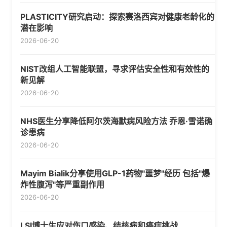
PLASTICITY研究启动：探索赛洛西宾对健康老龄化的
潜在影响
2026-06-20
NIST改组人工智能联盟，寻求评估安全性和有效性的
新见解
2026-06-20
NHS医生分享降低阿尔茨海默病风险方法 乔恩·雪诺确
诊患病
2026-06-20
Mayim Bialik分享使用GLP-1药物"噩梦"经历 包括"爆
炸性腹泻"等严重副作用
2026-06-20
LSI博士生应对伤口感染、结核病和癌症挑战