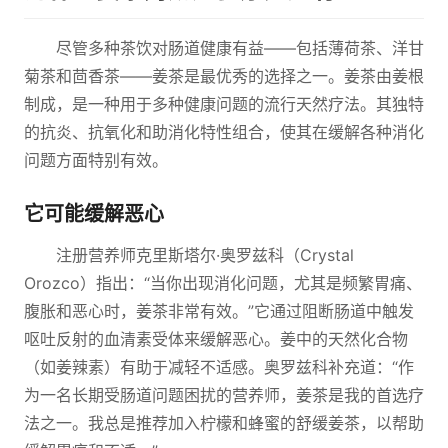
尽管多种茶饮对肠道健康有益——包括薄荷茶、洋甘
菊茶和茴香茶——姜茶是最优秀的选择之一。姜茶由姜根
制成，是一种用于多种健康问题的流行天然疗法。其独特
的抗炎、抗氧化和助消化特性组合，使其在缓解各种消化
问题方面特别有效。
它可能缓解恶心
注册营养师克里斯塔尔·奥罗兹科（Crystal
Orozco）指出：“当你出现消化问题，尤其是频繁胃痛、
腹胀和恶心时，姜茶非常有效。”它通过阻断肠道中触发
呕吐反射的血清素受体来缓解恶心。姜中的天然化合物
（如姜辣素）有助于减轻不适感。奥罗兹科补充道：“作
为一名长期受肠道问题困扰的营养师，姜茶是我的首选疗
法之一。我总是推荐加入柠檬和蜂蜜的舒缓姜茶，以帮助