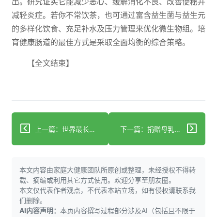
出。研究证实它能减少恶心、缓解消化不良、改善便秘并
减轻炎症。若你不常饮茶，也可通过富含益生菌与益生元
的多样化饮食、充足补水及压力管理来优化微生物组。培
育健康肠道的最佳方式是采取全面均衡的综合策略。
【全文结束】
上一篇：世界最长寿者拥有年轻微生物组和"卓越基因组"
下一篇：捐赠母乳存储对早产儿肠道健康至关重要
本文内容由家庭大健康团队所原创或整理，未经授权不得转
载、摘编或利用其它方式使用。欢迎分享至朋友圈。
本文仅代表作者观点，不代表本站立场，如有侵权请联系我
们删除。
AI内容声明：
本页内容撰写过程部分涉及AI（包括且不限于