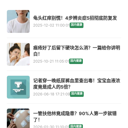
龟头红痒别慌！4步辨炎症5招彻底防复发
2025-12-02 11:00:01
国内健康
痤疮好了后留下硬块怎么消？一篇给你讲明
白！
2025-10-21 11:05:01
国内健康
记者穿一晚纸尿裤血里查出毒！宝宝血液浓
度竟是成人的5倍？
2026-06-18 17:21:09
国内健康
一管扶他林竟成隐患？90%人第一步就错
了！
2026-01-30 11:10:01
国内健康