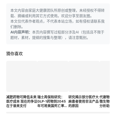
本文内容由家庭大健康团队所原创或整理，未经授权不得转
载、摘编或利用其它方式使用。欢迎分享至朋友圈。
本文仅代表作者观点，不代表本站立场，如有侵权请联系我
们删除。
AI内容声明：
本页内容撰写过程部分涉及AI（包括且不限于
题材，素材，提纲的搜集与整理），请注意甄别。
猜你喜欢
减肥药物可降低未来
瑞士再保险研究：
研究揭示部分医疗大
代谢物三
医疗成本 现在的争议
GLP-1药物到2045
麻患者使用非法产品
微生物递送
在于谁来支付
年可将美国死亡率惊
的原因
分析助力
人地降低6.4%
预