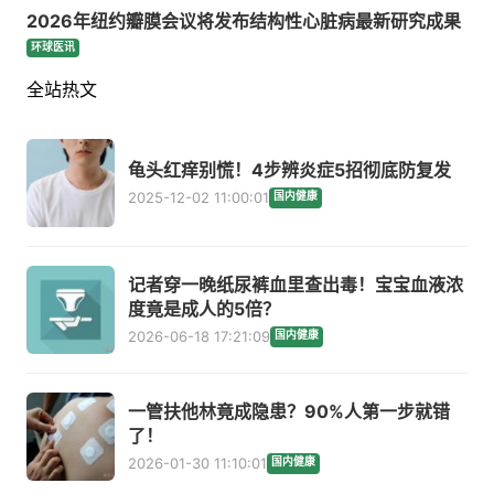
2026年纽约瓣膜会议将发布结构性心脏病最新研究成果
环球医讯
全站热文
龟头红痒别慌！4步辨炎症5招彻底防复发
2025-12-02 11:00:01
国内健康
记者穿一晚纸尿裤血里查出毒！宝宝血液浓
度竟是成人的5倍？
2026-06-18 17:21:09
国内健康
一管扶他林竟成隐患？90%人第一步就错
了！
2026-01-30 11:10:01
国内健康