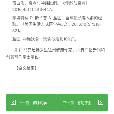
蛋白质、衰老与冲绳比例。《年龄与衰老》.
2016;45(4):443-447。
布埃特纳 D, 斯肯普 S. 蓝区：全球最长寿人群的经
验。《美国生活方式医学杂志》. 2016;10(5):318-
321。
蓝区. 冲绳饮食：饮食与活到100岁。
朱莉·马克是佛罗里达州健康作家，拥有广播新闻和
创意写作学士学位。
【全文结束】
上一篇：胃肠病学家称这是改善肠道健康的首选食物
下一篇：有助于消化、血糖等的6种苹果