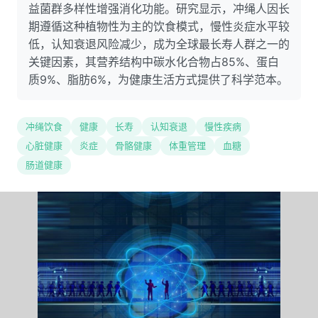
益菌群多样性增强消化功能。研究显示，冲绳人因长
期遵循这种植物性为主的饮食模式，慢性炎症水平较
低，认知衰退风险减少，成为全球最长寿人群之一的
关键因素，其营养结构中碳水化合物占85%、蛋白
质9%、脂肪6%，为健康生活方式提供了科学范本。
冲绳饮食
健康
长寿
认知衰退
慢性疾病
心脏健康
炎症
骨骼健康
体重管理
血糖
肠道健康