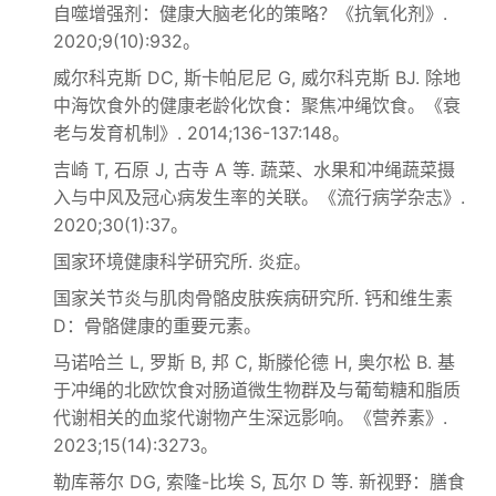
自噬增强剂：健康大脑老化的策略？《抗氧化剂》.
2020;9(10):932。
威尔科克斯 DC, 斯卡帕尼尼 G, 威尔科克斯 BJ. 除地
中海饮食外的健康老龄化饮食：聚焦冲绳饮食。《衰
老与发育机制》. 2014;136-137:148。
吉崎 T, 石原 J, 古寺 A 等. 蔬菜、水果和冲绳蔬菜摄
入与中风及冠心病发生率的关联。《流行病学杂志》.
2020;30(1):37。
国家环境健康科学研究所. 炎症。
国家关节炎与肌肉骨骼皮肤疾病研究所. 钙和维生素
D：骨骼健康的重要元素。
马诺哈兰 L, 罗斯 B, 邦 C, 斯滕伦德 H, 奥尔松 B. 基
于冲绳的北欧饮食对肠道微生物群及与葡萄糖和脂质
代谢相关的血浆代谢物产生深远影响。《营养素》.
2023;15(14):3273。
勒库蒂尔 DG, 索隆-比埃 S, 瓦尔 D 等. 新视野：膳食