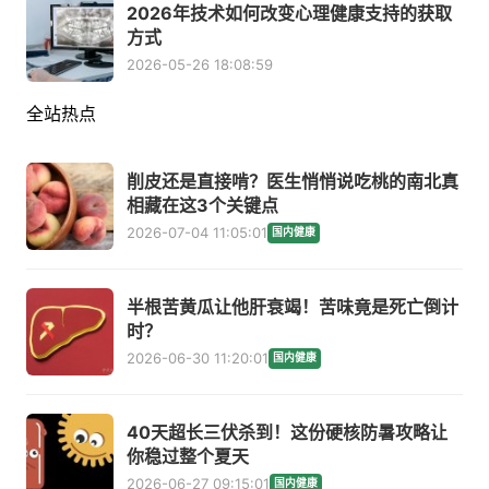
2026年技术如何改变心理健康支持的获取
方式
2026-05-26 18:08:59
全站热点
削皮还是直接啃？医生悄悄说吃桃的南北真
相藏在这3个关键点
2026-07-04 11:05:01
国内健康
半根苦黄瓜让他肝衰竭！苦味竟是死亡倒计
时？
2026-06-30 11:20:01
国内健康
40天超长三伏杀到！这份硬核防暑攻略让
你稳过整个夏天
2026-06-27 09:15:01
国内健康