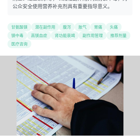
公众安全使用营养补充剂具有重要指导意义。
甘氨酸镁
潜在副作用
腹泻
胀气
胃痛
头痛
镁中毒
高镁血症
肾功能衰竭
副作用管理
推荐剂量
医疗咨询