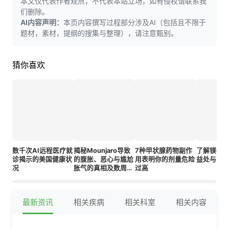
本文仅代表作者观点，不代表本站立场，如有侵权请联系我
们删除。
AI内容声明：
本页内容撰写过程部分涉及AI（包括且不限于
题材，素材，提纲的搜集与整理），请注意甄别。
猜你喜欢
数千次AI远程医疗就
揭秘Mounjaro导致
7种甲状腺药物副作
了解镁牛磺
诊揭示的美国健康状
的腹胀、恶心与尴尬
用表明你的剂量危险
益处与事
况
胀气的真相及数周内
过高
消除这些副作用的简
易疗法
最新资讯
相关疾病
相关科室
相关内容