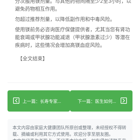
分次服用镁剂量。与其他药物间隔至少2至3小时，以
避免药物相互作用。
勿超过推荐剂量，以降低副作用和中毒风险。
使用镁前务必咨询医疗保健提供者，尤其当您有肾功
能衰竭或甲状腺功能减退（甲状腺激素过少）等潜在
疾病时，这些情况会增加高镁血症风险。
【全文结束】
上一篇：长寿专家建议50岁以上人群每日必吃的5种食物
下一篇：医生如何治疗心律失常
本文内容由家庭大健康团队所原创或整理，未经授权不得转
载、摘编或利用其它方式使用。欢迎分享至朋友圈。