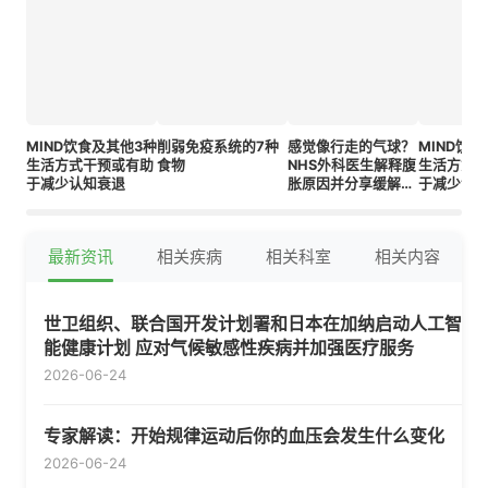
MIND饮食及其他3种
削弱免疫系统的7种
感觉像行走的气球？
MIND饮
生活方式干预或有助
食物
NHS外科医生解释腹
生活方式
于减少认知衰退
胀原因并分享缓解不
于减少认
适的实用技巧
最新资讯
相关疾病
相关科室
相关内容
世卫组织、联合国开发计划署和日本在加纳启动人工智
能健康计划 应对气候敏感性疾病并加强医疗服务
2026-06-24
专家解读：开始规律运动后你的血压会发生什么变化
2026-06-24