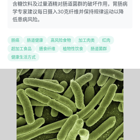
含糖饮料及过量酒精对肠道菌群的破坏作用，胃肠病
学专家建议每日摄入30克纤维并保持规律运动以降
低患病风险。
肠癌
肠道健康
高风险食物
加工肉类
红肉
超加工食品
膳食纤维
植物性饮食
肠道菌群
健康生活方式