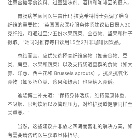
注意含糖零食饮料、过量甜味剂、酒精和咖啡因的摄入。
胃肠病学顾问医生蕾什玛·拉克希特博士强调了膳食
纤维的重要性："英国国家医疗服务体系建议每日摄入30
克纤维，可通过至少五份水果蔬菜、全谷物、坚果和种子
摄取。"她同时推荐每日饮用1.5至2升非咖啡因饮品。
总结而言，应优先选择高纤维食物（如全谷物、豆
类、扁豆、水果和蔬菜）以及支持肠道菌群的食物（如大
蒜、洋葱、西兰花和 Brussels sprouts）。抗炎抗氧化
食物（如多脂鱼类、浆果和绿茶）也应纳入食谱。
迪隆博士补充道："保持身体活跃、维持健康体重、
不吸烟、限制饮酒以及管理压力，对维护肠道健康同样至
关重要。"
当然，这些建议并非放之四海而皆准的解决方案，如
有需要请咨询医生获取具体指导。