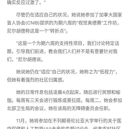
确实反应过激了。"
尽管仍在适应自己的状况，她说她参加了加拿大国家
盲人协会(CNIB)提供的为期六周的"视觉奥德赛"工作坊，
尼尔胡德称这是一个"转折点"。
"这是一个为期六周的支持性项目，我们讨论特定话
题，引导我们前进，教会我们人们并不是有意要针对我
们，"尼尔胡德说。
她说她仍在"适应"自己的状况，她称之为"低视力"，
但她有着强烈的社区归属感。
她的日常作息包括凌晨4点起床，随后进行冥想和瑜
伽。每周有三天会进行锻炼或普拉提。每周二，她会参加
北部卫生局的会议，她在该局的无障碍委员会任职。
11月，她将参加在不列颠哥伦比亚大学举行的关于医
疗保健和人工智能(AI)未来的专题讨论会，代表农村社区