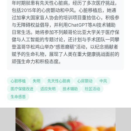
年时期就患有先天性心脏病，经历了多次医疗挑战，
包括2015年的心房颤动和中风。心脏移植后，她通
过加拿大国家盲人协会的培训项目重拾信心，积极参
与无障碍权益倡导，并利用ChatGPT等AI技术辅助
日常生活。她将参加不列颠哥伦比亚大学关于医疗保
健与人工智能的专题讨论，还计划与手术团队一同攀
登温哥华松鸡山举办"感恩磨砺"活动，以纪念捐献者
赋予的生命礼物，展现了人类在重大健康挑战面前的
顽强生命力和积极态度。
心脏移植
失明
先天性心脏病
心房颤动
中风
医疗保健改进
适应失明
技术辅助
社区活动
生命感恩