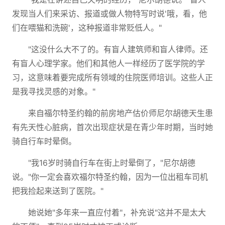
发现当人们来采访、报道或做人物特写时说'哦，看，他
们在喂猫和洗碗'，这种报道非常贬低人。"
"这没什么大不了的。有盲人建筑师和盲人律师。还
有盲人心理学家。他们和其他人一样经历了医学院的学
习，这意味着要完成所有领域的住院医师培训。这些人正
是我寻找灵感的对象。"
来自福尔特圣约翰的前房地产估价师尼尔胡德天生患
有先天性心脏病，首次出现症状是在青少年时期，当时她
骑自行车时晕倒。
"我16岁时骑自行车在街上时晕倒了，"尼尔胡德
说。"你一定会喜欢福尔特圣约翰，因为一位出租车司机
把我捡起来送到了医院。"
她说她"多年来一直应付着"，补充说"这并不是太大