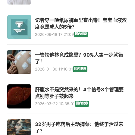
记者穿一晚纸尿裤血里查出毒！宝宝血液浓
度竟是成人的5倍？
2026-06-18 17:21:09
国内健康
一管扶他林竟成隐患？90%人第一步就错
了！
2026-01-30 11:10:01
国内健康
肝腹水不是突然来的！4个信号3个管理要
点别等肚子鼓起来
2026-03-22 10:35:01
国内健康
32岁男子吃药后主动摘菜：他终于活过来
了？