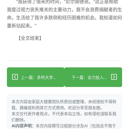
"我获得了借来的时间，"尼尔胡德说。"这正是帮助
我度过视力丧失难关的主要动力，我不会浪费捐献者的生
命。生活给了我许多跌倒和经历困难的机会。我知道如何
重新站起来。"
【全文结束】
上一篇：多所大学合作伙伴获得美国国家科学基金会资助建立人工智能医疗中心
下一篇：全力投入AI提升效率 但不用于临床判断 AMCP Nexus 2025
本文内容由家庭大健康团队所原创或整理，未经授权不得转
载、摘编或利用其它方式使用。欢迎分享至朋友圈。
本文仅代表作者观点，不代表本站立场，如有侵权请联系我
们删除。
AI内容声明：
本页内容撰写过程部分涉及AI（包括且不限于