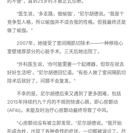
的不便"，直到25岁时才被正式诊断。
"医生说，'多走路，做瑜伽'，"尼尔胡德说。"我是个
竞争型人格，所以瑜伽并不适合我的性格。但我最终还是
做了瑜伽。"
2007年，她接受了室间隔肌切除术——一种移除心
室壁增厚部分的心脏手术。三天后她出院了。
"外科医生说，'你可能需要一个起搏器，但现在就去
好好生活吧'，"尼尔胡德回忆道。"有些人做了室间隔肌切
除术后就好了，问题不会复发。"
不幸的是，尼尔胡德后来又遇到了更多困难，包括
2015年持续约九个月的不规则快速心跳，即心房颤动
(AFib)。未能及时治疗心房颤动最终导致了中风。
"心房颤动没有被立即发现，"尼尔胡德说。"我开始
形成血栓，出现了各种奇怪的症状。一切都被误诊了。尽