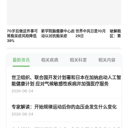
70岁后做这件事可
新学院脑健康中心启
世界中风日是10月
破解痴呆
将痴呆症风险降低
动以对抗痴呆症
29日
区：第二
39%
最新资讯
相关疾病
相关科室
相关内容
世卫组织、联合国开发计划署和日本在加纳启动人工智
能健康计划 应对气候敏感性疾病并加强医疗服务
2026-06-24
专家解读：开始规律运动后你的血压会发生什么变化
2026-06-24