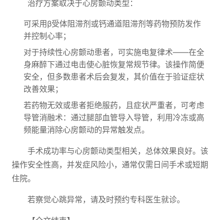
治疗方案取决于心房颤动类型：
可采用β受体阻滞剂或钙通道阻滞剂等药物预防发作
并控制心率；
对于持续性心房颤动患者，可实施电复律术——在全
身麻醉下通过电击使心脏恢复常规节律。该操作简便
安全，但多数患者术后会复发，其价值在于验证症状
改善效果；
若药物无效或患者拒绝服药，且症状严重者，可考虑
导管消融术：通过腿部血管导入导管，利用冷冻或高
频能量消除心房颤动的异常触发点。
手术成功率与心房颤动类型相关，总体效果良好。该
操作安全性高，并发症风险小，通常仅需日间手术或短期
住院。
若察觉心跳异常，请及时预约专科医生就诊。